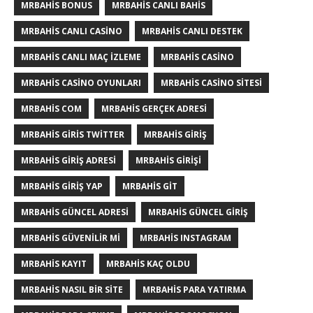
MRBAHIS BONUS
MRBAHIS CANLI BAHIS
MRBAHIS CANLI CASINO
MRBAHIS CANLI DESTEK
MRBAHIS CANLI MAÇ IZLEME
MRBAHIS CASINO
MRBAHIS CASINO OYUNLARI
MRBAHIS CASINO SITESI
MRBAHIS COM
MRBAHIS GERÇEK ADRESI
MRBAHIS GIRIS TWITTER
MRBAHIS GIRIŞ
MRBAHIS GIRIŞ ADRESI
MRBAHIS GIRIŞI
MRBAHIS GIRIŞ YAP
MRBAHIS GIT
MRBAHIS GÜNCEL ADRESI
MRBAHIS GÜNCEL GIRIŞ
MRBAHIS GÜVENILIR MI
MRBAHIS INSTAGRAM
MRBAHIS KAYIT
MRBAHIS KAÇ OLDU
MRBAHIS NASIL BIR SITE
MRBAHIS PARA YATIRMA