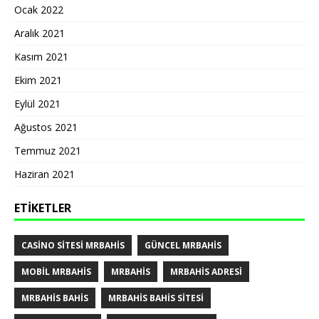
Ocak 2022
Aralık 2021
Kasım 2021
Ekim 2021
Eylül 2021
Ağustos 2021
Temmuz 2021
Haziran 2021
ETIKETLER
CASINO SITESI MRBAHIS
GÜNCEL MRBAHIS
MOBIL MRBAHIS
MRBAHIS
MRBAHIS ADRESI
MRBAHIS BAHIS
MRBAHIS BAHIS SITESI