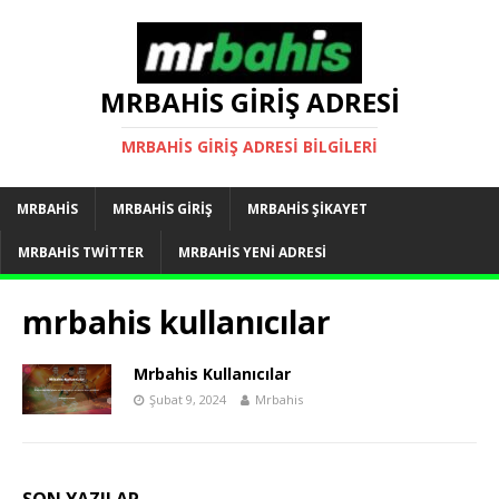
MRBAHIS GIRIŞ ADRESI
MRBAHIS GIRIŞ ADRESI BILGILERI
MRBAHIS
MRBAHIS GIRIŞ
MRBAHIS ŞIKAYET
MRBAHIS TWITTER
MRBAHIS YENI ADRESI
mrbahis kullanıcılar
Mrbahis Kullanıcılar
Şubat 9, 2024
Mrbahis