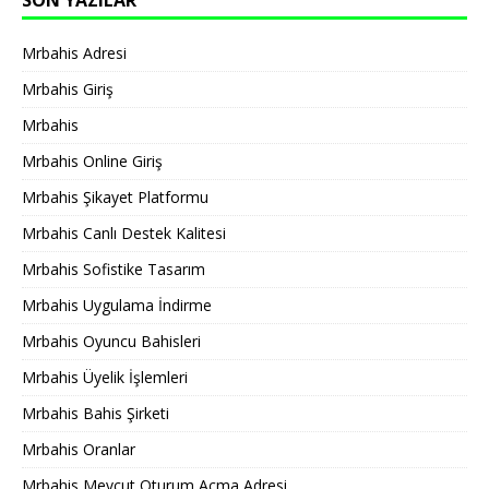
SON YAZILAR
Mrbahis Adresi
Mrbahis Giriş
Mrbahis
Mrbahis Online Giriş
Mrbahis Şikayet Platformu
Mrbahis Canlı Destek Kalitesi
Mrbahis Sofistike Tasarım
Mrbahis Uygulama İndirme
Mrbahis Oyuncu Bahisleri
Mrbahis Üyelik İşlemleri
Mrbahis Bahis Şirketi
Mrbahis Oranlar
Mrbahis Mevcut Oturum Açma Adresi