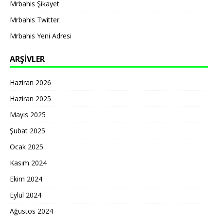
Mrbahis Şikayet
Mrbahis Twitter
Mrbahis Yeni Adresi
ARŞIVLER
Haziran 2026
Haziran 2025
Mayıs 2025
Şubat 2025
Ocak 2025
Kasım 2024
Ekim 2024
Eylül 2024
Ağustos 2024