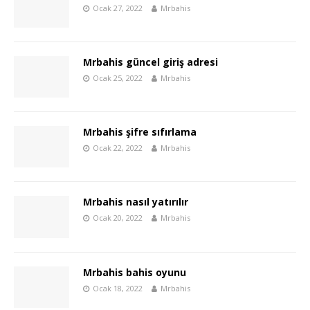
Ocak 27, 2022
Mrbahis
Mrbahis güncel giriş adresi
Ocak 25, 2022
Mrbahis
Mrbahis şifre sıfırlama
Ocak 22, 2022
Mrbahis
Mrbahis nasıl yatırılır
Ocak 20, 2022
Mrbahis
Mrbahis bahis oyunu
Ocak 18, 2022
Mrbahis