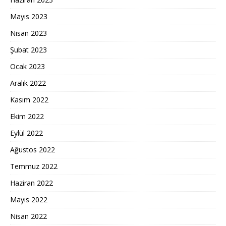
Mayıs 2023
Nisan 2023
Şubat 2023
Ocak 2023
Aralık 2022
Kasım 2022
Ekim 2022
Eylül 2022
Ağustos 2022
Temmuz 2022
Haziran 2022
Mayıs 2022
Nisan 2022