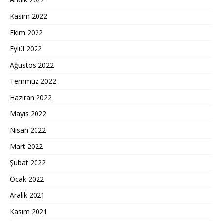
Kasım 2022
Ekim 2022
Eylül 2022
Ağustos 2022
Temmuz 2022
Haziran 2022
Mayıs 2022
Nisan 2022
Mart 2022
Şubat 2022
Ocak 2022
Aralık 2021
Kasım 2021