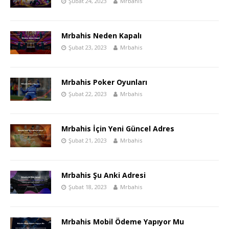
Şubat 24, 2023
Mrbahis
Mrbahis Neden Kapalı
Şubat 23, 2023
Mrbahis
Mrbahis Poker Oyunları
Şubat 22, 2023
Mrbahis
Mrbahis İçin Yeni Güncel Adres
Şubat 21, 2023
Mrbahis
Mrbahis Şu Anki Adresi
Şubat 18, 2023
Mrbahis
Mrbahis Mobil Ödeme Yapıyor Mu