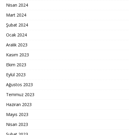
Nisan 2024
Mart 2024
Şubat 2024
Ocak 2024
Aralık 2023
Kasım 2023
Ekim 2023
Eylül 2023
Ağustos 2023
Temmuz 2023
Haziran 2023
Mayıs 2023
Nisan 2023
Şubat 2023