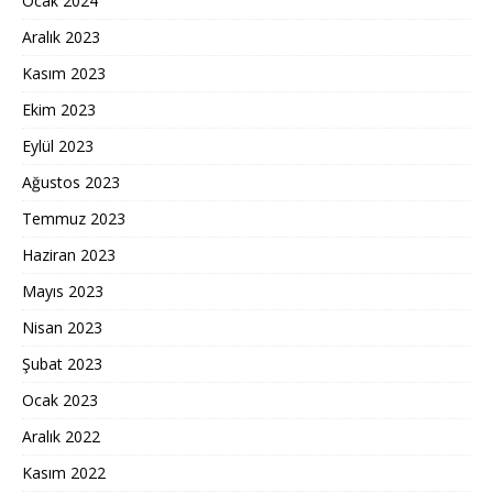
Ocak 2024
Aralık 2023
Kasım 2023
Ekim 2023
Eylül 2023
Ağustos 2023
Temmuz 2023
Haziran 2023
Mayıs 2023
Nisan 2023
Şubat 2023
Ocak 2023
Aralık 2022
Kasım 2022