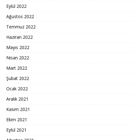
Eylül 2022
Ağustos 2022
Temmuz 2022
Haziran 2022
Mayıs 2022
Nisan 2022
Mart 2022
Şubat 2022
Ocak 2022
Aralık 2021
Kasım 2021
Ekim 2021
Eylül 2021