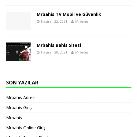
Mrbahis TV Mobil ve Güvenlik
Haziran 22, 2021
Mrbahis
Mrbahis Bahis Sitesi
Haziran 20, 2021
Mrbahis
SON YAZILAR
Mrbahis Adresi
Mrbahis Giriş
Mrbahis
Mrbahis Online Giriş