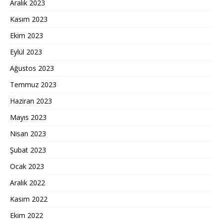
Aralık 2023
Kasım 2023
Ekim 2023
Eylül 2023
Ağustos 2023
Temmuz 2023
Haziran 2023
Mayıs 2023
Nisan 2023
Şubat 2023
Ocak 2023
Aralık 2022
Kasım 2022
Ekim 2022