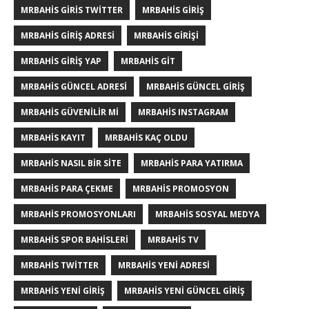
MRBAHIS GIRIS TWITTER
MRBAHIS GIRIŞ
MRBAHIS GIRIŞ ADRESI
MRBAHIS GIRIŞI
MRBAHIS GIRIŞ YAP
MRBAHIS GIT
MRBAHIS GÜNCEL ADRESI
MRBAHIS GÜNCEL GIRIŞ
MRBAHIS GÜVENILIR MI
MRBAHIS INSTAGRAM
MRBAHIS KAYIT
MRBAHIS KAÇ OLDU
MRBAHIS NASIL BIR SITE
MRBAHIS PARA YATIRMA
MRBAHIS PARA ÇEKME
MRBAHIS PROMOSYON
MRBAHIS PROMOSYONLARI
MRBAHIS SOSYAL MEDYA
MRBAHIS SPOR BAHISLERI
MRBAHIS TV
MRBAHIS TWITTER
MRBAHIS YENI ADRESI
MRBAHIS YENI GIRIŞ
MRBAHIS YENI GÜNCEL GIRIŞ