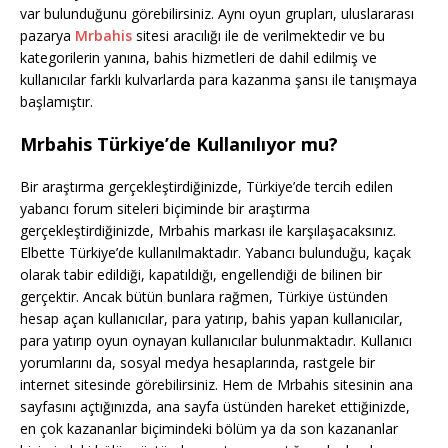
var bulunduğunu görebilirsiniz. Aynı oyun grupları, uluslararası
pazarya
Mrbahis
sitesi aracılığı ile de verilmektedir ve bu
kategorilerin yanına, bahis hizmetleri de dahil edilmiş ve
kullanıcılar farklı kulvarlarda para kazanma şansı ile tanışmaya
başlamıştır.
Mrbahis Türkiye’de Kullanılıyor mu?
Bir araştırma gerçekleştirdiğinizde, Türkiye’de tercih edilen
yabancı forum siteleri biçiminde bir araştırma
gerçekleştirdiğinizde, Mrbahis markası ile karşılaşacaksınız.
Elbette Türkiye’de kullanılmaktadır. Yabancı bulunduğu, kaçak
olarak tabir edildiği, kapatıldığı, engellendiği de bilinen bir
gerçektir. Ancak bütün bunlara rağmen, Türkiye üstünden
hesap açan kullanıcılar, para yatırıp, bahis yapan kullanıcılar,
para yatırıp oyun oynayan kullanıcılar bulunmaktadır. Kullanıcı
yorumlarını da, sosyal medya hesaplarında, rastgele bir
internet sitesinde görebilirsiniz. Hem de Mrbahis sitesinin ana
sayfasını açtığınızda, ana sayfa üstünden hareket ettiğinizde,
en çok kazananlar biçimindeki bölüm ya da son kazananlar