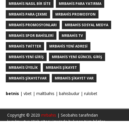
MRBAHIS NASIL BIR SITE
MRBAHIS PARA YATIRMA
MRBAHIS PARA ÇEKME
MRBAHIS PROMOSYON
MRBAHIS PROMOSYONLARI
MRBAHIS SOSYAL MEDYA
MRBAHIS SPOR BAHISLERI
MRBAHIS TV
MRBAHIS TWITTER
MRBAHIS YENI ADRESI
MRBAHIS YENI GIRIŞ
MRBAHIS YENI GÜNCEL GIRIŞ
MRBAHIS ÜYELIK
MRBAHIS ŞIKAYET
MRBAHIS ŞIKAYETVAR
MRBAHIS ŞIKAYET VAR
betnis
|
vbet
|
maltbahis
|
bahisbudur
|
rulobet
Copyright © 2020
mrbahis
| Seobahis tarafından
kurulmuştur. Web sitesi üzerinde bulunan tüm bilgiler
bilgilendirme amaçlı yazılmıştır. Bu bilgiler üzerine bahis