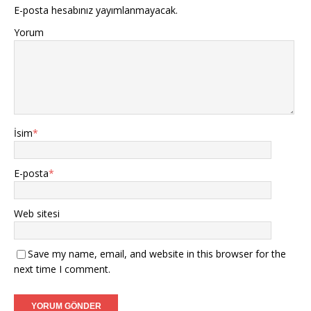
E-posta hesabınız yayımlanmayacak.
Yorum
İsim
*
E-posta
*
Web sitesi
Save my name, email, and website in this browser for the
next time I comment.