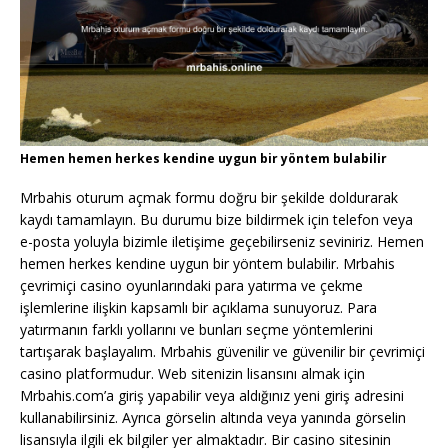
Hemen hemen herkes kendine uygun bir yöntem bulabilir
Mrbahis oturum açmak formu doğru bir şekilde doldurarak
kaydı tamamlayın. Bu durumu bize bildirmek için telefon veya
e-posta yoluyla bizimle iletişime geçebilirseniz seviniriz. Hemen
hemen herkes kendine uygun bir yöntem bulabilir. Mrbahis
çevrimiçi casino oyunlarındaki para yatırma ve çekme
işlemlerine ilişkin kapsamlı bir açıklama sunuyoruz. Para
yatırmanın farklı yollarını ve bunları seçme yöntemlerini
tartışarak başlayalım. Mrbahis güvenilir ve güvenilir bir çevrimiçi
casino platformudur. Web sitenizin lisansını almak için
Mrbahis.com’a giriş yapabilir veya aldığınız yeni giriş adresini
kullanabilirsiniz. Ayrıca görselin altında veya yanında görselin
lisansıyla ilgili ek bilgiler yer almaktadır. Bir casino sitesinin