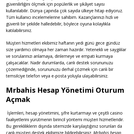
güvenilirliğini ölçmek için popülerlik ve şikâyet sayısı
kullanılabilir. Dünya çapında çok sayıda ülkeye hitap ediyoruz.
Tüm kullanıcı incelemelerine sahibim. Kazançlarınızı hızlı ve
güvenli bir şekilde halledebilir, böylece oyuna kolaylıkla
katılabilirsiniz.
Müşteri hizmetleri ekibimiz haftanın yedi günü gece gündüz
size yardımcı olmaya her zaman hazırdır. Yetenekli ve saygılılar
ve sorularınızı anlamaya, dinlemeye ve empati kurmaya
çalışacaklar. Nadir durumlarda, canlı destek sorununuzu
çözemediğinde, sorununuzu derhal çözmek için canlı bir
temsilciye telefon veya e-posta yoluyla ulaşabilirsiniz.
Mrbahis Hesap Yönetimi Oturum
Açmak
İşlemleri, hesap yönetimini, şifre kurtarmayı ve çeşitli casino
faaliyetlerini yürütmenin birincil yöntemi müşteri hizmetleridir.
Bu gerekliliklerin dışında sitemizde karşılaştığınız sorunları da
canlı müşteri destek ekibimize bildirebilirsiniz.
Mrbahis hesap