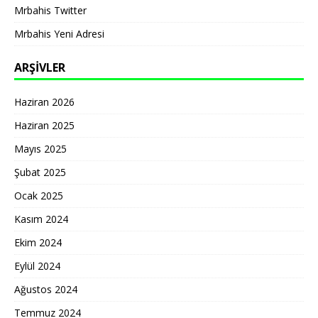
Mrbahis Twitter
Mrbahis Yeni Adresi
ARŞIVLER
Haziran 2026
Haziran 2025
Mayıs 2025
Şubat 2025
Ocak 2025
Kasım 2024
Ekim 2024
Eylül 2024
Ağustos 2024
Temmuz 2024