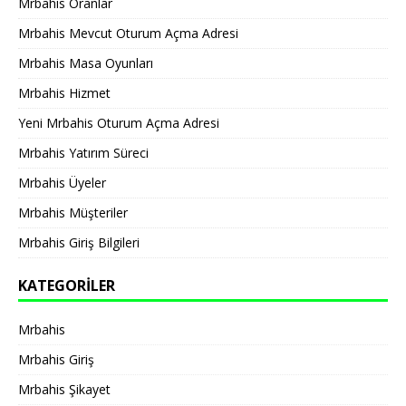
Mrbahis Oranlar
Mrbahis Mevcut Oturum Açma Adresi
Mrbahis Masa Oyunları
Mrbahis Hizmet
Yeni Mrbahis Oturum Açma Adresi
Mrbahis Yatırım Süreci
Mrbahis Üyeler
Mrbahis Müşteriler
Mrbahis Giriş Bilgileri
KATEGORILER
Mrbahis
Mrbahis Giriş
Mrbahis Şikayet