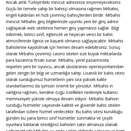
Ancak artık Türkiye’deki mevcut adresinize erişemeyeceksiniz.
Güçlü bir temele sahip bir bahisçi olmasına rağmen Mrbahis,
engeli kaldırılan en hızlı çevrimiçi bahisçilerden biridir. Mrbahis
mevcut Mrbahis giriş bilgilerinizle uyumlu yeni bir giriş adresi
sağlayarak web sitelerine hemen giriş yapmanızı sağlar. Bilgi
edinmek, birinci sınıf, eğlenceli ve heyecan verici bir bahis
atmosferinde ilginizi ve başarılı olmanızı sağlayacaktır. Mrbahis
Bahislerine kaydolmak için hemen devam edebilirsiniz. Sonuç
olarak Mrbahis çevrimiçi casino siteleri size büyük miktarlarda
para kazanma fırsatı sunar. Mrbahis, yerel pazarımızda
nispeten yeni bir oyuncu, ancak uluslararası operasyonlarından
gelen zengin bir bilgi ve uzmanlığa sahip. Lisanslı bir bahis sitesi
olarak sunduğumuz hizmetlerin yanı sıra yüksek kalite
standartlarımız da işimizin önemli bir yönüdür. Mrbahis in
varlığına rağmen, kendine özgü özellikleri nedeniyle kullanıcı
memnuniyeti yüksek olmaya devam ediyor. Mrbahis Bahisin
sunduğu hizmetler sayesinde kaliteli ve güvenilir bahis siteleri
tarafından sizlere hizmet verilecektir. Bu bahis sitesi kurulduğu
günden bu yana birinci sınıf hizmetler sunmakta ve çeşitli
oyunlara katılarak istediğiniz bahisleri satın almanıza olanak
sağlamaktadır.Mrbahis şu anda Linkin ekibinde çalışıyor ve hem