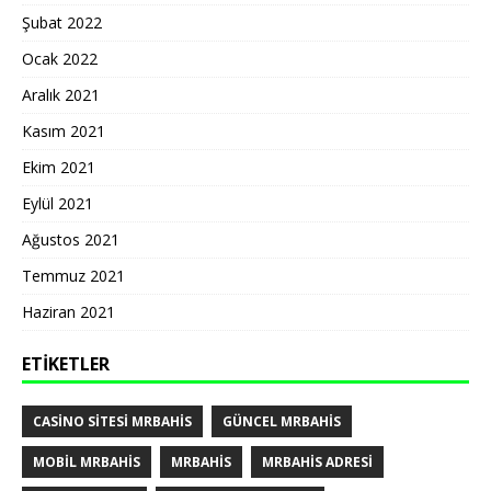
Şubat 2022
Ocak 2022
Aralık 2021
Kasım 2021
Ekim 2021
Eylül 2021
Ağustos 2021
Temmuz 2021
Haziran 2021
ETIKETLER
CASINO SITESI MRBAHIS
GÜNCEL MRBAHIS
MOBIL MRBAHIS
MRBAHIS
MRBAHIS ADRESI