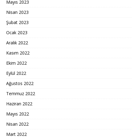
Mayıs 2023
Nisan 2023
Şubat 2023
Ocak 2023
Aralık 2022
Kasım 2022
Ekim 2022
Eylül 2022
Ağustos 2022
Temmuz 2022
Haziran 2022
Mayıs 2022
Nisan 2022
Mart 2022