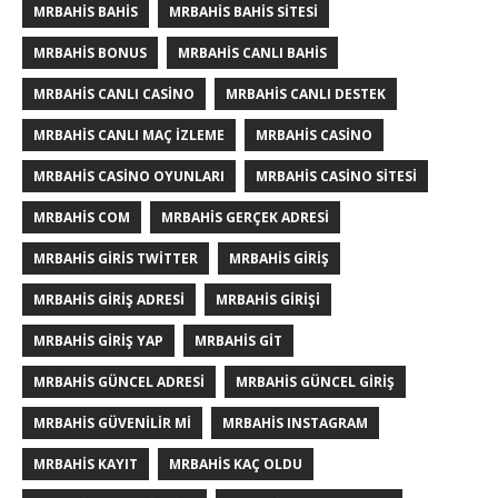
MRBAHIS BAHIS
MRBAHIS BAHIS SITESI
MRBAHIS BONUS
MRBAHIS CANLI BAHIS
MRBAHIS CANLI CASINO
MRBAHIS CANLI DESTEK
MRBAHIS CANLI MAÇ IZLEME
MRBAHIS CASINO
MRBAHIS CASINO OYUNLARI
MRBAHIS CASINO SITESI
MRBAHIS COM
MRBAHIS GERÇEK ADRESI
MRBAHIS GIRIS TWITTER
MRBAHIS GIRIŞ
MRBAHIS GIRIŞ ADRESI
MRBAHIS GIRIŞI
MRBAHIS GIRIŞ YAP
MRBAHIS GIT
MRBAHIS GÜNCEL ADRESI
MRBAHIS GÜNCEL GIRIŞ
MRBAHIS GÜVENILIR MI
MRBAHIS INSTAGRAM
MRBAHIS KAYIT
MRBAHIS KAÇ OLDU