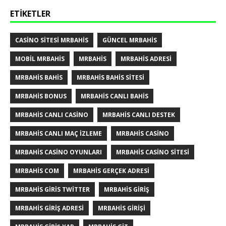
ETIKETLER
CASINO SITESI MRBAHIS
GÜNCEL MRBAHIS
MOBIL MRBAHIS
MRBAHIS
MRBAHIS ADRESI
MRBAHIS BAHIS
MRBAHIS BAHIS SITESI
MRBAHIS BONUS
MRBAHIS CANLI BAHIS
MRBAHIS CANLI CASINO
MRBAHIS CANLI DESTEK
MRBAHIS CANLI MAÇ IZLEME
MRBAHIS CASINO
MRBAHIS CASINO OYUNLARI
MRBAHIS CASINO SITESI
MRBAHIS COM
MRBAHIS GERÇEK ADRESI
MRBAHIS GIRIS TWITTER
MRBAHIS GIRIŞ
MRBAHIS GIRIŞ ADRESI
MRBAHIS GIRIŞI