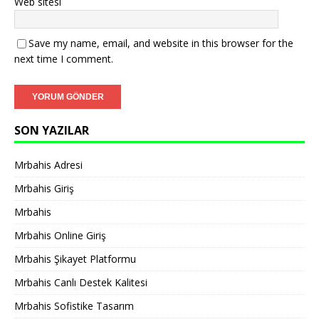
Web sitesi
Save my name, email, and website in this browser for the
next time I comment.
SON YAZILAR
Mrbahis Adresi
Mrbahis Giriş
Mrbahis
Mrbahis Online Giriş
Mrbahis Şikayet Platformu
Mrbahis Canlı Destek Kalitesi
Mrbahis Sofistike Tasarım