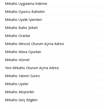
Mrbahis Uygulama İndirme
Mrbahis Oyuncu Bahisleri
Mrbahis Üyelik İşlemleri
Mrbahis Bahis Şirketi
Mrbahis Oranlar
Mrbahis Mevcut Oturum Açma Adresi
Mrbahis Masa Oyunları
Mrbahis Hizmet
Yeni Mrbahis Oturum Açma Adresi
Mrbahis Yatırım Süreci
Mrbahis Üyeler
Mrbahis Müşteriler
Mrbahis Giriş Bilgileri