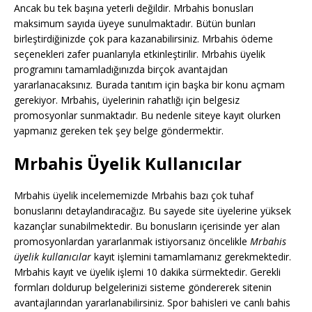
Ancak bu tek başına yeterli değildir. Mrbahis bonusları
maksimum sayıda üyeye sunulmaktadır. Bütün bunları
birleştirdiğinizde çok para kazanabilirsiniz. Mrbahis ödeme
seçenekleri zafer puanlarıyla etkinleştirilir. Mrbahis üyelik
programını tamamladığınızda birçok avantajdan
yararlanacaksınız. Burada tanıtım için başka bir konu açmam
gerekiyor. Mrbahis, üyelerinin rahatlığı için belgesiz
promosyonlar sunmaktadır. Bu nedenle siteye kayıt olurken
yapmanız gereken tek şey belge göndermektir.
Mrbahis Üyelik Kullanıcılar
Mrbahis üyelik incelememizde Mrbahis bazı çok tuhaf
bonuslarını detaylandıracağız. Bu sayede site üyelerine yüksek
kazançlar sunabilmektedir. Bu bonusların içerisinde yer alan
promosyonlardan yararlanmak istiyorsanız öncelikle
Mrbahis
üyelik kullanıcılar
kayıt işlemini tamamlamanız gerekmektedir.
Mrbahis kayıt ve üyelik işlemi 10 dakika sürmektedir. Gerekli
formları doldurup belgelerinizi sisteme göndererek sitenin
avantajlarından yararlanabilirsiniz. Spor bahisleri ve canlı bahis