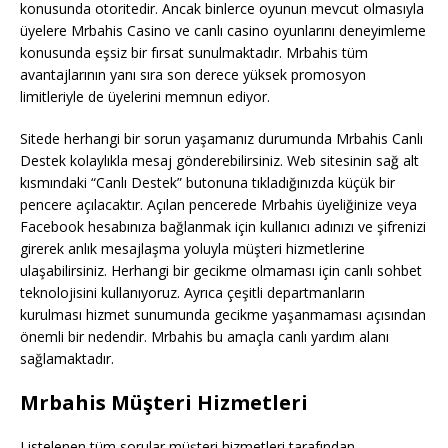
konusunda otoritedir. Ancak binlerce oyunun mevcut olmasıyla
üyelere Mrbahis Casino ve canlı casino oyunlarını deneyimleme
konusunda eşsiz bir fırsat sunulmaktadır. Mrbahis tüm
avantajlarının yanı sıra son derece yüksek promosyon
limitleriyle de üyelerini memnun ediyor.
Sitede herhangi bir sorun yaşamanız durumunda Mrbahis Canlı
Destek kolaylıkla mesaj gönderebilirsiniz. Web sitesinin sağ alt
kısmındaki “Canlı Destek” butonuna tıkladığınızda küçük bir
pencere açılacaktır. Açılan pencerede Mrbahis üyeliğinize veya
Facebook hesabınıza bağlanmak için kullanıcı adınızı ve şifrenizi
girerek anlık mesajlaşma yoluyla müşteri hizmetlerine
ulaşabilirsiniz. Herhangi bir gecikme olmaması için canlı sohbet
teknolojisini kullanıyoruz. Ayrıca çeşitli departmanların
kurulması hizmet sunumunda gecikme yaşanmaması açısından
önemli bir nedendir. Mrbahis bu amaçla canlı yardım alanı
sağlamaktadır.
Mrbahis Müşteri Hizmetleri
Listelenen tüm sorular müşteri hizmetleri tarafından