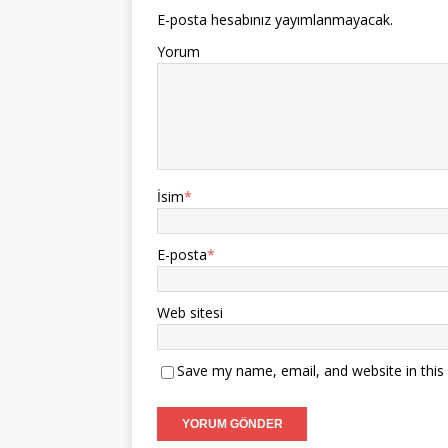
E-posta hesabınız yayımlanmayacak.
Yorum
İsim
*
E-posta
*
Web sitesi
Save my name, email, and website in this