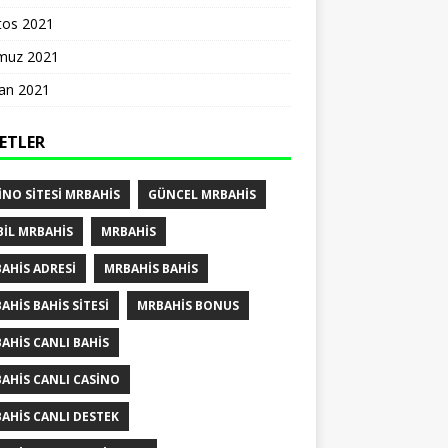
tos 2021
uz 2021
ran 2021
KETLER
INO SITESI MRBAHIS
GÜNCEL MRBAHIS
IL MRBAHIS
MRBAHIS
AHIS ADRESI
MRBAHIS BAHIS
AHIS BAHIS SITESI
MRBAHIS BONUS
AHIS CANLI BAHIS
AHIS CANLI CASINO
AHIS CANLI DESTEK