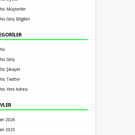
is Müşteriler
s Giriş Bilgileri
EGORILER
his
is Giriş
is Şikayet
is Twitter
is Yeni Adresi
IVLER
ran 2026
ran 2025