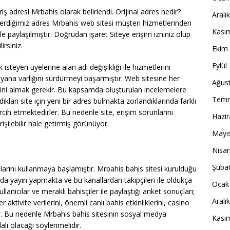
iriş adresi Mrbahis olarak belirlendi. Orijinal adres nedir?
Aralı
 verdiğimiz adres Mrbahis web sitesi müşteri hizmetlerinden
Kası
nle paylaşılmıştır. Doğrudan işaret Siteye erişim izniniz olup
irsiniz.
Ekim
Eylül
steyen üyelerine alan adı değişikliği ile hizmetlerini
ana varlığını sürdürmeyi başarmıştır. Web sitesine her
Ağus
rini almak gerekir. Bu kapsamda oluşturulan incelemelere
Temm
dıkları site için yeni bir adres bulmakta zorlandıklarında farklı
rcih etmektedirler. Bu nedenle site, erişim sorunlarını
Hazi
işilebilir hale getirmiş görünüyor.
Mayı
Nisa
Şuba
larını kullanmaya başlamıştır. Mrbahis bahis sitesi kurulduğu
 yayın yapmakta ve bu kanallardan takipçileri ile oldukça
Ocak
lanıcılar ve meraklı bahisçiler ile paylaştığı anket sonuçları;
Aralı
er aktivite verilerini, önemli canlı bahis etkinliklerini, casino
lir. Bu nedenle Mrbahis bahis sitesinin sosyal medya
Kası
dalı olacağı söylenmelidir.