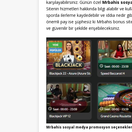
karşılayabilirsiniz. Günün özel
Mrbahis sosy
Sitenin hizmetleri hakkında bilgi alabilir ve kul
sporda ilerleme kaydedebilir ve iddia nedir gib
önemli pay ise şüphesiz ki Mrbahis bonus sites
ve güvenilir bir şekilde erişebileceksiniz.
Mrbahis sosyal medya promosyon seçenekleri i