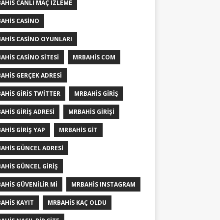
AHIS CANLI MAÇ IZLEME
AHIS CASINO
AHIS CASINO OYUNLARI
AHIS CASINO SITESI
MRBAHIS COM
AHIS GERÇEK ADRESI
AHIS GIRIS TWITTER
MRBAHIS GIRIŞ
AHIS GIRIŞ ADRESI
MRBAHIS GIRIŞI
AHIS GIRIŞ YAP
MRBAHIS GIT
AHIS GÜNCEL ADRESI
AHIS GÜNCEL GIRIŞ
AHIS GÜVENILIR MI
MRBAHIS INSTAGRAM
AHIS KAYIT
MRBAHIS KAÇ OLDU