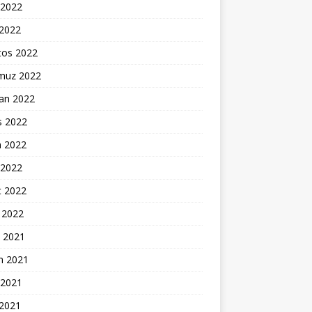
 2022
 2022
tos 2022
uz 2022
ran 2022
s 2022
n 2022
 2022
t 2022
 2022
k 2021
m 2021
 2021
 2021