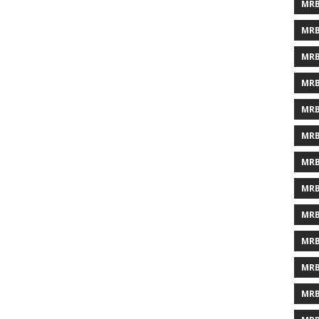
MRB
MRB
MRB
MRB
MRB
MRB
MRB
MRB
MRB
MRB
MRB
MRB