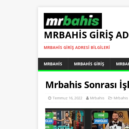
MRBAHIS GIRIŞ AD
MRBAHIS GIRIŞ ADRESI BILGILERI
MRBAHIS
MRBAHIS GIRIŞ
MRBAH
Mrbahis Sonrası İş
Temmuz 16, 2022
Mrbahis
Mrbahis