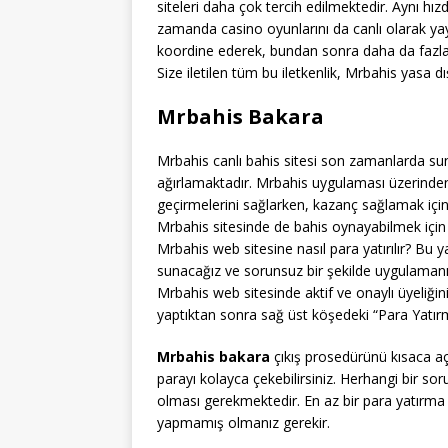
siteleri daha çok tercih edilmektedir. Aynı hız
zamanda casino oyunlarını da canlı olarak yayınl
koordine ederek, bundan sonra daha da fazlası
Size iletilen tüm bu iletkenlik, Mrbahis yasa dış
Mrbahis Bakara
Mrbahis canlı bahis sitesi son zamanlarda su
ağırlamaktadır. Mrbahis uygulaması üzerinden b
geçirmelerini sağlarken, kazanç sağlamak için
Mrbahis sitesinde de bahis oynayabilmek için
Mrbahis web sitesine nasıl para yatırılır? Bu yaz
sunacağız ve sorunsuz bir şekilde uygulamanız
Mrbahis web sitesinde aktif ve onaylı üyeliğin
yaptıktan sonra sağ üst köşedeki “Para Yatırma
Mrbahis bakara
çıkış prosedürünü kısaca aç
parayı kolayca çekebilirsiniz. Herhangi bir 
olması gerekmektedir. En az bir para yatırma
yapmamış olmanız gerekir.