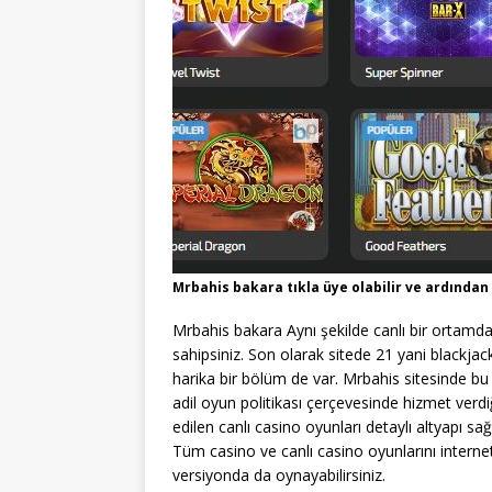
Mrbahis bakara tıkla üye olabilir ve ardından 
Mrbahis bakara Aynı şekilde canlı bir ortamd
sahipsiniz. Son olarak sitede 21 yani blackjac
harika bir bölüm de var. Mrbahis sitesinde bu
adil oyun politikası çerçevesinde hizmet verd
edilen canlı casino oyunları detaylı altyapı sağ
Tüm casino ve canlı casino oyunlarını inter
versiyonda da oynayabilirsiniz.