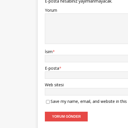
E-posta hesabınız yayımlanmayacak.
Yorum
İsim
*
E-posta
*
Web sitesi
Save my name, email, and website in this