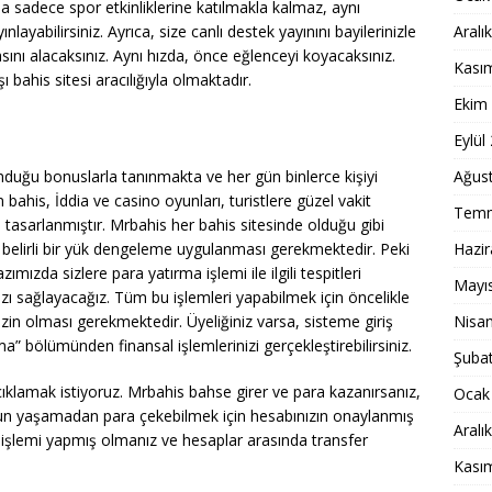
da sadece spor etkinliklerine katılmakla kalmaz, aynı
Aralı
ayabilirsiniz. Ayrıca, size canlı destek yayınını bayilerinizle
nı alacaksınız. Aynı hızda, önce eğlenceyi koyacaksınız.
Kası
ı bahis sitesi aracılığıyla olmaktadır.
Ekim
Eylül
Ağus
nduğu bonuslarla tanınmakta ve her gün binlerce kişiyi
ahis, İddia ve casino oyunları, turistlere güzel vakit
Temm
 tasarlanmıştır. Mrbahis her bahis sitesinde olduğu gibi
Hazi
 belirli bir yük dengeleme uygulanması gerekmektedir. Peki
ımızda sizlere para yatırma işlemi ile ilgili tespitleri
Mayı
ı sağlayacağız. Tüm bu işlemleri yapabilmek için öncelikle
Nisa
izin olması gerekmektedir. Üyeliğiniz varsa, sisteme giriş
” bölümünden finansal işlemlerinizi gerçekleştirebilirsiniz.
Şuba
ıklamak istiyoruz. Mrbahis bahse girer ve para kazanırsanız,
Ocak
sorun yaşamadan para çekebilmek için hesabınızın onaylanmış
Aralı
 işlemi yapmış olmanız ve hesaplar arasında transfer
Kası