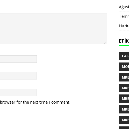
Ağus
Temm
Hazi
ETI
CAS
MOB
MRB
MRB
MRB
 browser for the next time I comment.
MRB
MRB