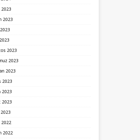
k 2023
m 2023
 2023
 2023
tos 2023
uz 2023
ran 2023
s 2023
n 2023
t 2023
 2023
k 2022
m 2022