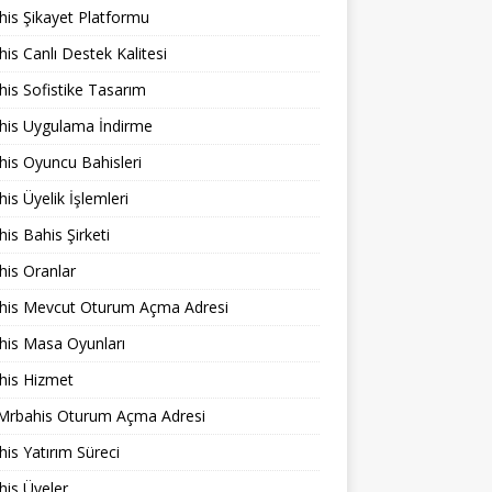
is Şikayet Platformu
is Canlı Destek Kalitesi
is Sofistike Tasarım
his Uygulama İndirme
is Oyuncu Bahisleri
is Üyelik İşlemleri
is Bahis Şirketi
is Oranlar
his Mevcut Oturum Açma Adresi
his Masa Oyunları
his Hizmet
 Mrbahis Oturum Açma Adresi
is Yatırım Süreci
is Üyeler