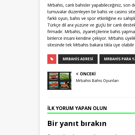
Mrbahis, canlı bahisler yapabileceğiniz, son de
turnuvalar düzenleyen bir bahis ve casino site
farklı oyun, bahis ve spor etkinliğine ev sahi
Türkçe dil ara yüzüne ve güçlü bir canlı deste
firmadır. Mrbahis, ziyaretçilerine bahis yapma
binlerce insanı kendine çekiyor. Mrbahis üyeli
sitesinde tek Mrbahis bakara tıkla üye olabilir 
MRBAHIS ADRESI
MRBAHIS PARA 
ÖNCEKI
Mrbahis Bahis Oyunları
İLK YORUM YAPAN OLUN
Bir yanıt bırakın