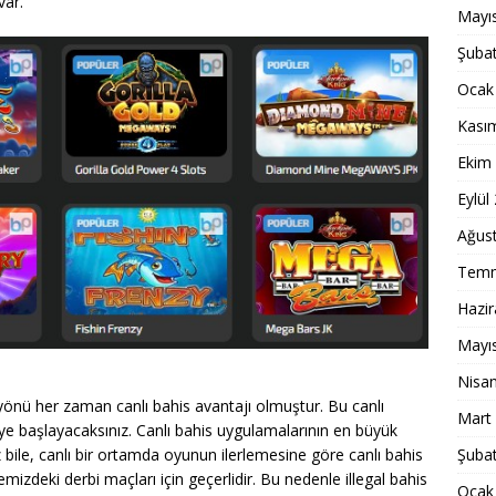
var.
Mayı
Şuba
Ocak
Kası
Ekim
Eylül
Ağus
Temm
Hazi
Mayı
Nisa
ı yönü her zaman canlı bahis avantajı olmuştur. Bu canlı
Mart
eye başlayacaksınız. Canlı bahis uygulamalarının en büyük
Şuba
ız bile, canlı bir ortamda oyunun ilerlemesine göre canlı bahis
izdeki derbi maçları için geçerlidir. Bu nedenle illegal bahis
Ocak