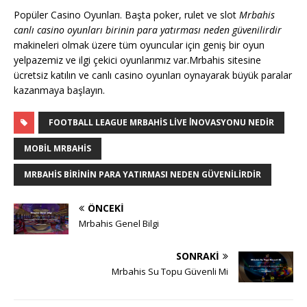
Popüler Casino Oyunları. Başta poker, rulet ve slot
Mrbahis
canlı casino oyunları birinin para yatırması neden güvenilirdir
makineleri olmak üzere tüm oyuncular için geniş bir oyun
yelpazemiz ve ilgi çekici oyunlarımız var.Mrbahis sitesine
ücretsiz katılın ve canlı casino oyunları oynayarak büyük paralar
kazanmaya başlayın.
FOOTBALL LEAGUE MRBAHIS LIVE İNOVASYONU NEDIR
MOBIL MRBAHIS
MRBAHIS BIRININ PARA YATIRMASI NEDEN GÜVENILIRDIR
ÖNCEKI
Mrbahis Genel Bilgi
SONRAKI
Mrbahis Su Topu Güvenli Mi