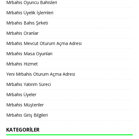
Mrbahis Oyuncu Bahisleri
Mrbahis Üyelik İşlemleri
Mrbahis Bahis Şirketi
Mrbahis Oranlar
Mrbahis Mevcut Oturum Açma Adresi
Mrbahis Masa Oyunları
Mrbahis Hizmet
Yeni Mrbahis Oturum Açma Adresi
Mrbahis Yatırım Süreci
Mrbahis Üyeler
Mrbahis Müşteriler
Mrbahis Giriş Bilgileri
KATEGORILER