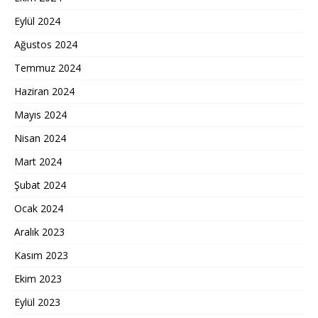
Eylül 2024
Ağustos 2024
Temmuz 2024
Haziran 2024
Mayıs 2024
Nisan 2024
Mart 2024
Şubat 2024
Ocak 2024
Aralık 2023
Kasım 2023
Ekim 2023
Eylül 2023