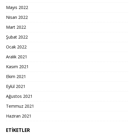
Mayıs 2022
Nisan 2022
Mart 2022
Şubat 2022
Ocak 2022
Aralık 2021
Kasım 2021
Ekim 2021
Eylül 2021
Ağustos 2021
Temmuz 2021
Haziran 2021
ETIKETLER