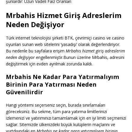
şunlardır: Uzun Vadeli Faiz Oranları
Mrbahis Hizmet Giriş Adreslerim
Neden Değişiyor
Türk internet teknolojisi şirketi BTK, çevrimiçi casino ve casino
oyunları sunan web sitelerini ‘yasadışı’ olarak değerlendiriyor.
Bu nedenle bu sayfalara erişim
Mrbahis hizmet giriş adreslerim
neden değişiyor
engellenmiştir.Bunun üzerine Mrbahis, adresini
değiştirmek için evden ayrılmak zorunda kaldı.
Mrbahis Ne Kadar Para Yatırmalıyım
Birinin Para Yatırması Neden
Güvenilirdir
Hangi yöntemi seçerseniz seçin, burada sınırlamaları
göreceksiniz. Bu sekme, tüm para yatırma limitlerinizi
izlemenizi ve yatırımınızı tamamlamak için en iyi limiti seçmenizi
sağlar. Sitemizde ülkenizdeki büyük kulüplerin maçlarını ve
yurtdışındaki en
Mrbahis ne kadar para yatırmalıyım birinin