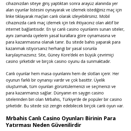
cihazınızdan siteye giriş yaptıktan sonra arayüz alanında yer
alan oyunlar listesini oynayarak ve izlemek istediğiniz maç için
linke tıklayarak maçları canlı olarak izleyebilirsiniz. Mobil
cihazınızda canlı maç izlemek için tek ihtiyacınız olan aktif bir
internet bağlantısıdır. En iyi canlı casino oyunlarını sunan siteler,
aynı zamanda üyelerin yasal kurallara göre oynamasına ve
para kazanmasına olanak tanır. Bu sitede bahis yaparak para
kazanmak istiyorsanız herhangi bir yasal sorunla
karşılaşmazsınız. Site, Güney Kore’deki en büyük çevrimiçi
casino şirketidir ve birçok casino oyunu da sunmaktadır.
Canlı oyunlar hem masa oyunlarını hem de slotları içerir. Her
oyunun farklı bir oynanışı vardır ve çok basittir. Üyelik
oluşturmak, tüm oyunları görüntülemenizi ve seçmenizi ve
para kazanmanızı sağlar. Dünyanın en saygın casino
sitelerinden biri olan Mrbahis, Türkiye’de de popüler bir casino
şirketidir. Bu sitede sizi zengin edebilecek birçok canlı oyun var.
Mrbahis Canlı Casino Oyunları Birinin Para
Yatırması Neden Güvenilirdir