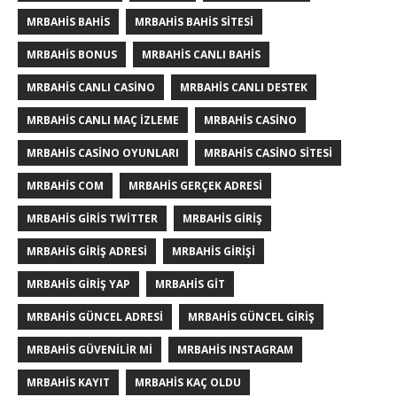
MRBAHIS BAHIS
MRBAHIS BAHIS SITESI
MRBAHIS BONUS
MRBAHIS CANLI BAHIS
MRBAHIS CANLI CASINO
MRBAHIS CANLI DESTEK
MRBAHIS CANLI MAÇ IZLEME
MRBAHIS CASINO
MRBAHIS CASINO OYUNLARI
MRBAHIS CASINO SITESI
MRBAHIS COM
MRBAHIS GERÇEK ADRESI
MRBAHIS GIRIS TWITTER
MRBAHIS GIRIŞ
MRBAHIS GIRIŞ ADRESI
MRBAHIS GIRIŞI
MRBAHIS GIRIŞ YAP
MRBAHIS GIT
MRBAHIS GÜNCEL ADRESI
MRBAHIS GÜNCEL GIRIŞ
MRBAHIS GÜVENILIR MI
MRBAHIS INSTAGRAM
MRBAHIS KAYIT
MRBAHIS KAÇ OLDU