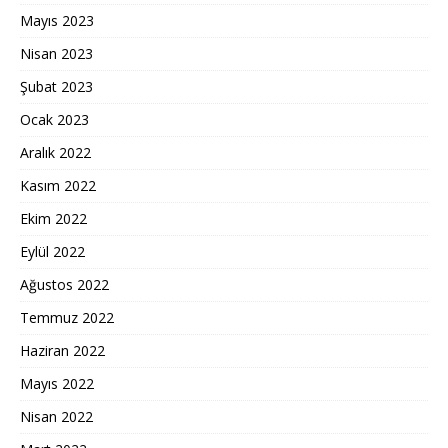
Mayıs 2023
Nisan 2023
Şubat 2023
Ocak 2023
Aralık 2022
Kasım 2022
Ekim 2022
Eylül 2022
Ağustos 2022
Temmuz 2022
Haziran 2022
Mayıs 2022
Nisan 2022