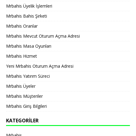
Mrbahis Üyelik İşlemleri
Mrbahis Bahis Şirketi
Mrbahis Oranlar
Mrbahis Mevcut Oturum Açma Adresi
Mrbahis Masa Oyunları
Mrbahis Hizmet
Yeni Mrbahis Oturum Açma Adresi
Mrbahis Yatırım Süreci
Mrbahis Üyeler
Mrbahis Müşteriler
Mrbahis Giriş Bilgileri
KATEGORILER
Mrbahis