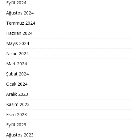
Eylül 2024
Ağustos 2024
Temmuz 2024
Haziran 2024
Mayıs 2024
Nisan 2024
Mart 2024
Şubat 2024
Ocak 2024
Aralık 2023
Kasım 2023
Ekim 2023
Eylül 2023
Ağustos 2023