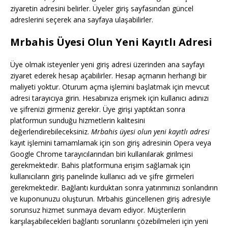
ziyaretin adresini belirler. Üyeler giriş sayfasından güncel
adreslerini seçerek ana sayfaya ulaşabilirler.
Mrbahis Üyesi Olun Yeni Kayıtlı Adresi
Üye olmak isteyenler yeni giriş adresi üzerinden ana sayfayı
ziyaret ederek hesap açabilirler. Hesap açmanın herhangi bir
maliyeti yoktur. Oturum açma işlemini başlatmak için mevcut
adresi tarayıcıya girin. Hesabınıza erişmek için kullanıcı adınızı
ve şifrenizi girmeniz gerekir. Üye girişi yaptıktan sonra
platformun sunduğu hizmetlerin kalitesini
değerlendirebileceksiniz.
Mrbahis üyesi olun yeni kayıtlı adresi
kayıt işlemini tamamlamak için son giriş adresinin Opera veya
Google Chrome tarayıcılarından biri kullanılarak girilmesi
gerekmektedir. Bahis platformuna erişim sağlamak için
kullanıcıların giriş panelinde kullanıcı adı ve şifre girmeleri
gerekmektedir. Bağlantı kurduktan sonra yatırımınızı sonlandırın
ve kuponunuzu oluşturun. Mrbahis güncellenen giriş adresiyle
sorunsuz hizmet sunmaya devam ediyor. Müşterilerin
karşılaşabilecekleri bağlantı sorunlarını çözebilmeleri için yeni