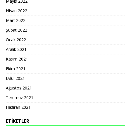
Mayıs 2022
Nisan 2022
Mart 2022
Şubat 2022
Ocak 2022
Aralık 2021
Kasım 2021
Ekim 2021
Eylül 2021
Ağustos 2021
Temmuz 2021
Haziran 2021
ETIKETLER