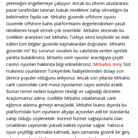
yeteneğini engellemeye çalışıyor. Ancak bu sitenin uluslararası
pazar tarafından tanınan hukuki niteliklere sahip olmadığını da
belirtmekte fayda var. Mrbahis güvenilir offshore oyunu
Güvenilir offshore bahis platformlarını değerlendirirken yasal
niteliklerini tespit etmek çok önemlidir. Mrbahis sitesinde bu
özellikler aranırken net Mrbahis Türkiye sitesi keşfedilir ve elde
edilen tüm bilgiler güvenilir kaynaklardan doğrulanır. Mrbahis
güvenilir mi? Bu sorunun cevabını bu satırlarda verilen ayrıntılı
yanıtta bulabilirsiniz.
Mrbahis canlı oyunlar
aracılığıyla çeşitli
casino oyunları hakkında bilgi edinebilirsiniz.
Mrbahis Giriş
Slot
makinesi oyunlarının Türkiye’deki faaliyetlerinden dolayı son
derece popüler olduğunu anlıyoruz. Ancak son yıllarda Mrbahis
canlı casinodaki canlı masa oyunlarının sayısı aslında azaldı.
Bunun temel nedeni bayilerin niteliği ve sağladığı destektir.
Araştırmamız adına, özellikle Mrbahis odaklanarak canlı
eğlence alanına girmeyi amaçladık. Mrbahis lisansı dışında bu
platformdaki tüm oyunların altyapı açısından adil bir standarda
sahip olduğu söylenebilir. Küresel hizmet sağlayıcılarla olan
ortaklıkları sayesinde yüksek kaliteli oyunlar sağlar. Yalnızca
oyun çeşitliliği artmakla kalmadı, aynı zamanda güvenli bir giriş