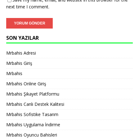
next time I comment.
SON YAZILAR
Mrbahis Adresi
Mrbahis Giriş
Mrbahis
Mrbahis Online Giriş
Mrbahis Şikayet Platformu
Mrbahis Canlı Destek Kalitesi
Mrbahis Sofistike Tasarım
Mrbahis Uygulama İndirme
Mrbahis Oyuncu Bahisleri