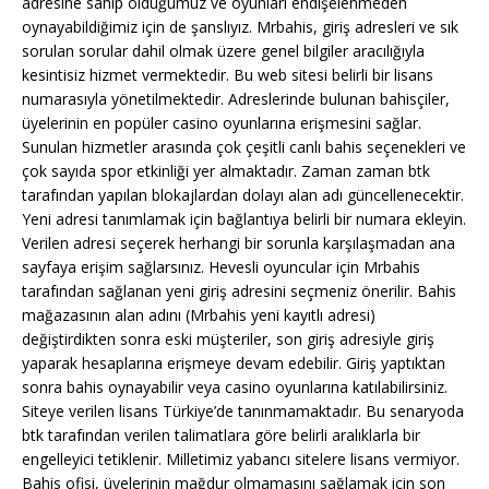
adresine sahip olduğumuz ve oyunları endişelenmeden
oynayabildiğimiz için de şanslıyız. Mrbahis, giriş adresleri ve sık
sorulan sorular dahil olmak üzere genel bilgiler aracılığıyla
kesintisiz hizmet vermektedir. Bu web sitesi belirli bir lisans
numarasıyla yönetilmektedir. Adreslerinde bulunan bahisçiler,
üyelerinin en popüler casino oyunlarına erişmesini sağlar.
Sunulan hizmetler arasında çok çeşitli canlı bahis seçenekleri ve
çok sayıda spor etkinliği yer almaktadır. Zaman zaman btk
tarafından yapılan blokajlardan dolayı alan adı güncellenecektir.
Yeni adresi tanımlamak için bağlantıya belirli bir numara ekleyin.
Verilen adresi seçerek herhangi bir sorunla karşılaşmadan ana
sayfaya erişim sağlarsınız. Hevesli oyuncular için Mrbahis
tarafından sağlanan yeni giriş adresini seçmeniz önerilir. Bahis
mağazasının alan adını (Mrbahis yeni kayıtlı adresi)
değiştirdikten sonra eski müşteriler, son giriş adresiyle giriş
yaparak hesaplarına erişmeye devam edebilir. Giriş yaptıktan
sonra bahis oynayabilir veya casino oyunlarına katılabilirsiniz.
Siteye verilen lisans Türkiye’de tanınmamaktadır. Bu senaryoda
btk tarafından verilen talimatlara göre belirli aralıklarla bir
engelleyici tetiklenir. Milletimiz yabancı sitelere lisans vermiyor.
Bahis ofisi, üyelerinin mağdur olmamasını sağlamak için son