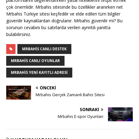
platformlarını değerlendirirken yasal niteliklerini tespit etmek
çok önemlidir. Mrbahis sitesinde bu özellikler aranırken net
Mrbahis Türkiye sitesi keşfedilir ve elde edilen tüm bilgiler
güvenilir kaynaklardan doğrulanır. Mrbahis güvenilir mi? Bu
sorunun cevabını bu satırlarda verilen ayrıntılı yanıtta
bulabilirsiniz.
MRBAHIS CANLI DESTEK
MRBAHIS CANLI OYUNLAR
MRBAHIS YENI KAYITLI ADRESI
ÖNCEKI
Mrbahis Gerçek Zamanlı Bahis Sitesi
SONRAKI
Mrbahis E-spor Oyunları