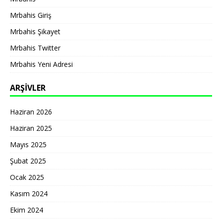
Mrbahis Giriş
Mrbahis Şikayet
Mrbahis Twitter
Mrbahis Yeni Adresi
ARŞIVLER
Haziran 2026
Haziran 2025
Mayıs 2025
Şubat 2025
Ocak 2025
Kasım 2024
Ekim 2024