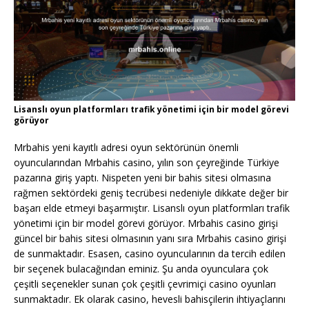
Lisanslı oyun platformları trafik yönetimi için bir model görevi
görüyor
Mrbahis yeni kayıtlı adresi oyun sektörünün önemli
oyuncularından Mrbahis casino, yılın son çeyreğinde Türkiye
pazarına giriş yaptı. Nispeten yeni bir bahis sitesi olmasına
rağmen sektördeki geniş tecrübesi nedeniyle dikkate değer bir
başarı elde etmeyi başarmıştır. Lisanslı oyun platformları trafik
yönetimi için bir model görevi görüyor. Mrbahis casino girişi
güncel bir bahis sitesi olmasının yanı sıra Mrbahis casino girişi
de sunmaktadır. Esasen, casino oyuncularının da tercih edilen
bir seçenek bulacağından eminiz. Şu anda oyunculara çok
çeşitli seçenekler sunan çok çeşitli çevrimiçi casino oyunları
sunmaktadır. Ek olarak casino, hevesli bahisçilerin ihtiyaçlarını