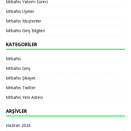
Mrbahis Yatırım Süreci
Mrbahis Üyeler
Mrbahis Müşteriler
Mrbahis Giriş Bilgileri
KATEGORILER
Mrbahis
Mrbahis Giriş
Mrbahis Şikayet
Mrbahis Twitter
Mrbahis Yeni Adresi
ARŞIVLER
Haziran 2026