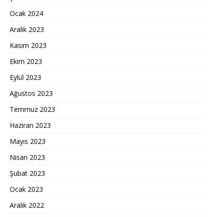
Ocak 2024
Aralık 2023
Kasım 2023
Ekim 2023
Eylül 2023
Ağustos 2023
Temmuz 2023
Haziran 2023
Mayıs 2023
Nisan 2023
Şubat 2023
Ocak 2023
Aralık 2022