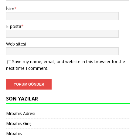
İsim
*
E-posta
*
Web sitesi
Save my name, email, and website in this browser for the
next time I comment.
SON YAZILAR
Mrbahis Adresi
Mrbahis Giriş
Mrbahis