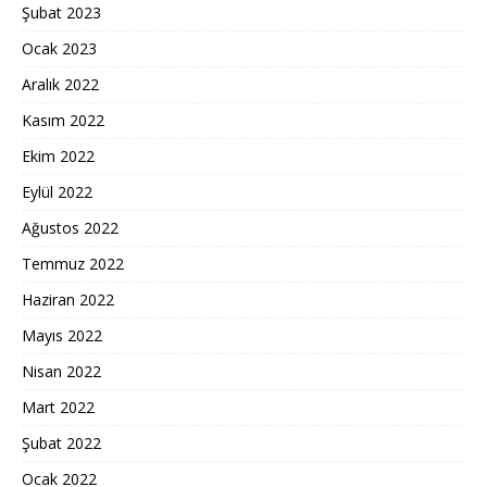
Şubat 2023
Ocak 2023
Aralık 2022
Kasım 2022
Ekim 2022
Eylül 2022
Ağustos 2022
Temmuz 2022
Haziran 2022
Mayıs 2022
Nisan 2022
Mart 2022
Şubat 2022
Ocak 2022