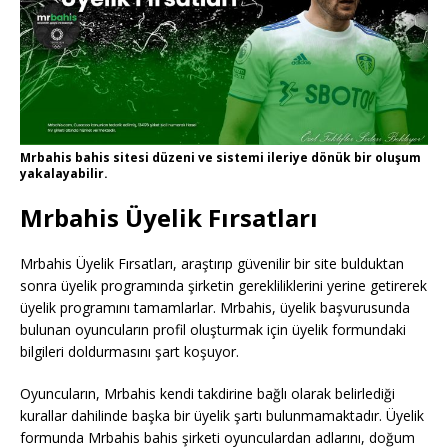
Mrbahis bahis sitesi düzeni ve sistemi ileriye dönük bir oluşum
yakalayabilir.
Mrbahis Üyelik Fırsatları
Mrbahis Üyelik Fırsatları, araştırıp güvenilir bir site bulduktan
sonra üyelik programında şirketin gerekliliklerini yerine getirerek
üyelik programını tamamlarlar. Mrbahis, üyelik başvurusunda
bulunan oyuncuların profil oluşturmak için üyelik formundaki
bilgileri doldurmasını şart koşuyor.
Oyuncuların, Mrbahis kendi takdirine bağlı olarak belirlediği
kurallar dahilinde başka bir üyelik şartı bulunmamaktadır. Üyelik
formunda Mrbahis bahis şirketi oyunculardan adlarını, doğum