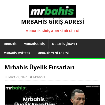
MRBAHIS GIRIŞ ADRESI
MRBAHIS GIRIŞ ADRESI BILGILERI
MRBAHIS
MRBAHIS GIRIŞ
MRBAHIS ŞIKAYET
MRBAHIS TWITTER
MRBAHIS YENI ADRESI
Mrbahis Üyelik Fırsatları
Mart 29, 2022
Mrbahis