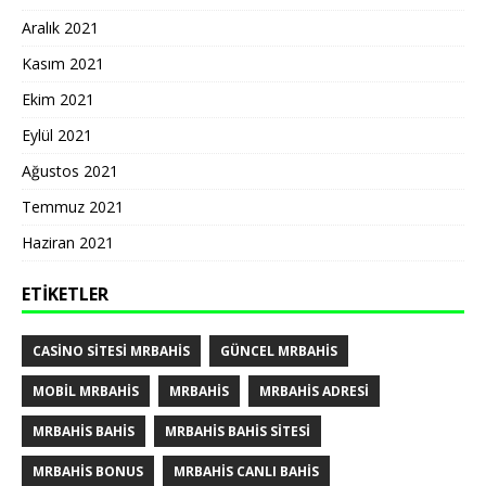
Aralık 2021
Kasım 2021
Ekim 2021
Eylül 2021
Ağustos 2021
Temmuz 2021
Haziran 2021
ETIKETLER
CASINO SITESI MRBAHIS
GÜNCEL MRBAHIS
MOBIL MRBAHIS
MRBAHIS
MRBAHIS ADRESI
MRBAHIS BAHIS
MRBAHIS BAHIS SITESI
MRBAHIS BONUS
MRBAHIS CANLI BAHIS