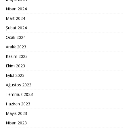
Nisan 2024
Mart 2024
Şubat 2024
Ocak 2024
Aralık 2023
Kasım 2023
Ekim 2023
Eylül 2023
Ağustos 2023
Temmuz 2023
Haziran 2023
Mayıs 2023
Nisan 2023