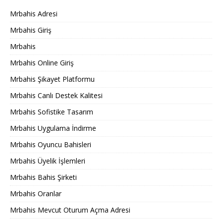
Mrbahis Adresi
Mrbahis Giriş
Mrbahis
Mrbahis Online Giriş
Mrbahis Şikayet Platformu
Mrbahis Canlı Destek Kalitesi
Mrbahis Sofistike Tasarım
Mrbahis Uygulama İndirme
Mrbahis Oyuncu Bahisleri
Mrbahis Üyelik İşlemleri
Mrbahis Bahis Şirketi
Mrbahis Oranlar
Mrbahis Mevcut Oturum Açma Adresi