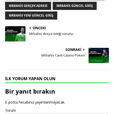
MRBAHIS GERÇEK ADRESI
MRBAHIS GÜNCEL GIRIŞ
MRBAHIS YENI GÜNCEL GIRIŞ
ÖNCEKI
Mrbahis dosya isteği sorunu
SONRAKI
Mrbahis Canlı Casino Pokeri
İLK YORUM YAPAN OLUN
Bir yanıt bırakın
E-posta hesabınız yayımlanmayacak.
Yorum