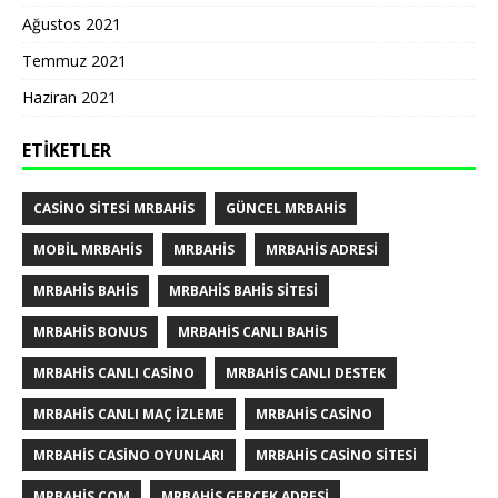
Ağustos 2021
Temmuz 2021
Haziran 2021
ETIKETLER
CASINO SITESI MRBAHIS
GÜNCEL MRBAHIS
MOBIL MRBAHIS
MRBAHIS
MRBAHIS ADRESI
MRBAHIS BAHIS
MRBAHIS BAHIS SITESI
MRBAHIS BONUS
MRBAHIS CANLI BAHIS
MRBAHIS CANLI CASINO
MRBAHIS CANLI DESTEK
MRBAHIS CANLI MAÇ IZLEME
MRBAHIS CASINO
MRBAHIS CASINO OYUNLARI
MRBAHIS CASINO SITESI
MRBAHIS COM
MRBAHIS GERÇEK ADRESI