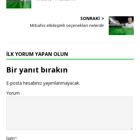
SONRAKI
Mrbahis etkileşimli seçenekleri nelerdir
İLK YORUM YAPAN OLUN
Bir yanıt bırakın
E-posta hesabınız yayımlanmayacak.
Yorum
İsim
*