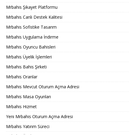
Mrbahis Şikayet Platformu
Mrbahis Canlı Destek Kalitesi
Mrbahis Sofistike Tasarım
Mrbahis Uygulama İndirme
Mrbahis Oyuncu Bahisleri
Mrbahis Üyelik İşlemleri
Mrbahis Bahis Şirketi
Mrbahis Oranlar
Mrbahis Mevcut Oturum Açma Adresi
Mrbahis Masa Oyunları
Mrbahis Hizmet
Yeni Mrbahis Oturum Açma Adresi
Mrbahis Yatırım Süreci