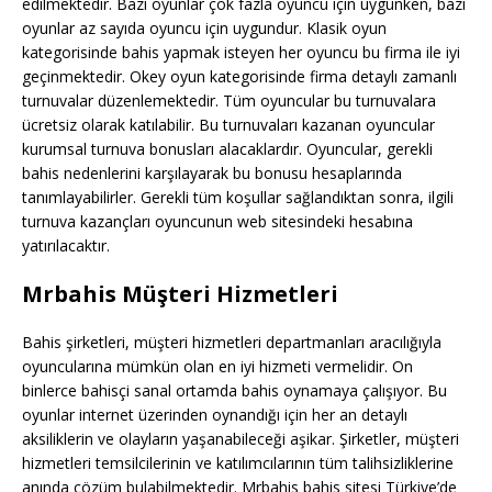
edilmektedir. Bazı oyunlar çok fazla oyuncu için uygunken, bazı
oyunlar az sayıda oyuncu için uygundur. Klasik oyun
kategorisinde bahis yapmak isteyen her oyuncu bu firma ile iyi
geçinmektedir. Okey oyun kategorisinde firma detaylı zamanlı
turnuvalar düzenlemektedir. Tüm oyuncular bu turnuvalara
ücretsiz olarak katılabilir. Bu turnuvaları kazanan oyuncular
kurumsal turnuva bonusları alacaklardır. Oyuncular, gerekli
bahis nedenlerini karşılayarak bu bonusu hesaplarında
tanımlayabilirler. Gerekli tüm koşullar sağlandıktan sonra, ilgili
turnuva kazançları oyuncunun web sitesindeki hesabına
yatırılacaktır.
Mrbahis Müşteri Hizmetleri
Bahis şirketleri, müşteri hizmetleri departmanları aracılığıyla
oyuncularına mümkün olan en iyi hizmeti vermelidir. On
binlerce bahisçi sanal ortamda bahis oynamaya çalışıyor. Bu
oyunlar internet üzerinden oynandığı için her an detaylı
aksiliklerin ve olayların yaşanabileceği aşikar. Şirketler, müşteri
hizmetleri temsilcilerinin ve katılımcılarının tüm talihsizliklerine
anında çözüm bulabilmektedir. Mrbahis bahis sitesi Türkiye’de