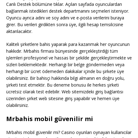
Canlı Destek bölümüne tıklar. Açılan sayfada oyunculardan
bağlanmak istedikleri destek departmanını seçmeleri isteniyor.
Oyuncu ayrıca adını ve soy adını ve e-posta verilerini buraya
girer. Bu verileri girdikten sonra üye, ilgili hesap temsilcisine
aktarılacaktır.
Kaliteli şirketlere bahis yaparak para kazanmak her oyuncunun
hakkıdır. Mrbahis firması bünyesinde gerçekleştirdiği tüm
işlemleri profesyonel ve hassas bir şekilde gerçekleştirmekte ve
sizleri beklemektedir. Herhangi bir belge göndermeden veya
herhangi bir ücret ödemeden dakikalar içinde bu şirkete üye
olabilirsiniz. Bir bahisçi hakkında bilgi almanın en doğru yolu,
şirketi test etmektir. Bu deneme bonusu ile herkes şirketi
ücretsiz olarak test edebilir. Web sitemizdeki giriş bağlantısı
üzerinden şirket web sitesine giriş yapabilir ve hemen üye
olabilirsiniz.
Mrbahis mobil güvenilir mi
Mrbahis mobil güvenilir mi? Casino oyunları oynayan kullanıcılar