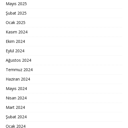
Mayıs 2025
Şubat 2025
Ocak 2025
Kasım 2024
Ekim 2024
Eylül 2024
Ağustos 2024
Temmuz 2024
Haziran 2024
Mayıs 2024
Nisan 2024
Mart 2024
Şubat 2024
Ocak 2024