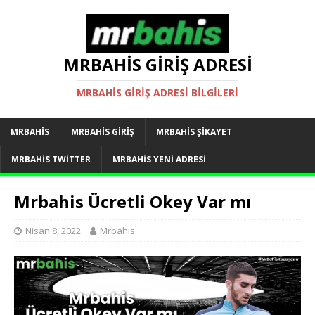
MRBAHIS GIRIŞ ADRESI
MRBAHIS GIRIŞ ADRESI BILGILERI
MRBAHIS
MRBAHIS GIRIŞ
MRBAHIS ŞIKAYET
MRBAHIS TWITTER
MRBAHIS YENI ADRESI
Mrbahis Ücretli Okey Var mı
Nisan 8, 2022
Mrbahis