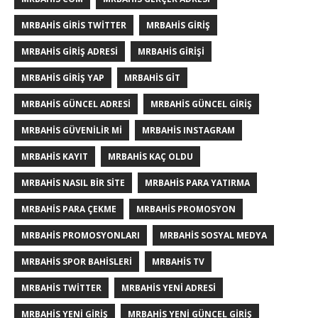
MRBAHIS GIRIS TWITTER
MRBAHIS GIRIŞ
MRBAHIS GIRIŞ ADRESI
MRBAHIS GIRIŞI
MRBAHIS GIRIŞ YAP
MRBAHIS GIT
MRBAHIS GÜNCEL ADRESI
MRBAHIS GÜNCEL GIRIŞ
MRBAHIS GÜVENILIR MI
MRBAHIS INSTAGRAM
MRBAHIS KAYIT
MRBAHIS KAÇ OLDU
MRBAHIS NASIL BIR SITE
MRBAHIS PARA YATIRMA
MRBAHIS PARA ÇEKME
MRBAHIS PROMOSYON
MRBAHIS PROMOSYONLARI
MRBAHIS SOSYAL MEDYA
MRBAHIS SPOR BAHISLERI
MRBAHIS TV
MRBAHIS TWITTER
MRBAHIS YENI ADRESI
MRBAHIS YENI GIRIŞ
MRBAHIS YENI GÜNCEL GIRIŞ