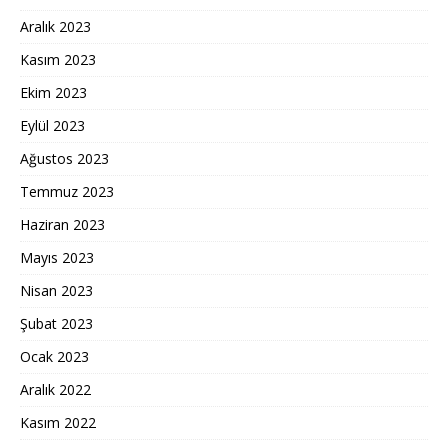
Aralık 2023
Kasım 2023
Ekim 2023
Eylül 2023
Ağustos 2023
Temmuz 2023
Haziran 2023
Mayıs 2023
Nisan 2023
Şubat 2023
Ocak 2023
Aralık 2022
Kasım 2022