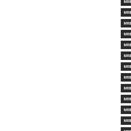
MRB
MRB
MRB
MRB
MRB
MRB
MRB
MRB
MRB
MRB
MRB
MRB