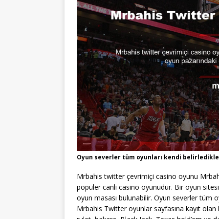
Oyun severler tüm oyunları kendi belirledikler
Mrbahis twitter çevrimiçi casino oyunu Mrba
popüler canlı casino oyunudur. Bir oyun sitesi
oyun masası bulunabilir. Oyun severler tüm oyun
Mrbahis Twitter oyunlar sayfasına kayıt olan