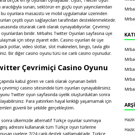
ha birçok en iyi oyunları oynayabilir. Oyun, Twitter oyun
aracılığıyla sunan, sektörün en güçlü oyun yayıncılarından
Mrbah
er bu oyunlara masaüstü ve mobil uygulamalar üzerinden
Mrbahi
yunları çeşitli oyun sağlayıcıları tarafından desteklenmektedir.
sasında oturarak canlı olarak oynayabiliyorlar. Çevrimiçi
oyunlardan biridir. Mrbahis Twitter Oyunları sayfasına üye
KAT
ulaşmak için siteyi ziyaret edin. Casino oyunları ile üye
Jack potlar, video slotlar, slot makineleri, bingo, tavla gibi
Mrba
iniz. Bir diğer casino oyunu türü ise canlı casino oyunudur.
Mrbah
witter Çevrimiçi Casino Oyunu
Mrbah
Mrbah
çapında kabul gören ve canlı olarak oynanan belirli
nda çevrimiçi casino sitesindeki tüm oyunları oynayabilirsiniz.
Mrbah
 oyunu
Twitter oyun sayfasında üyelik oluşturduktan sonra
yabilirsiniz. Para yatırırken hayal kırıklığı yaşamamak için
ARŞ
emleri güvenli bir şekilde gerçekleştirin.
Hazi
n sonra ülkemizde alternatif Türkçe oyunlar sunmaya
iriş adresini kullanarak tüm Türkçe oyun türlerine
Hazi
konuşan üyelere 7/24 canlı destek sağlamaktadır. Türkçe