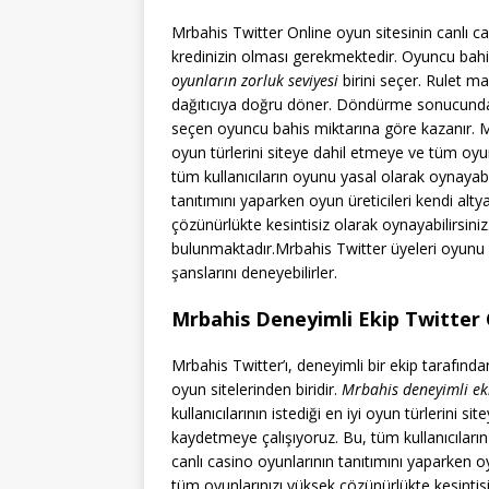
Mrbahis Twitter Online oyun sitesinin canlı c
kredinizin olması gerekmektedir. Oyuncu bah
oyunların zorluk seviyesi
birini seçer. Rulet ma
dağıtıcıya doğru döner. Döndürme sonucunda 
seçen oyuncu bahis miktarına göre kazanır. Mrba
oyun türlerini siteye dahil etmeye ve tüm oyu
tüm kullanıcıların oyunu yasal olarak oynayabi
tanıtımını yaparken oyun üreticileri kendi alty
çözünürlükte kesintisiz olarak oynayabilirsini
bulunmaktadır.Mrbahis Twitter üyeleri oyunu i
şanslarını deneyebilirler.
Mrbahis Deneyimli Ekip Twitter 
Mrbahis Twitter’ı, deneyimli bir ekip tarafın
oyun sitelerinden biridir.
Mrbahis deneyimli eki
kullanıcılarının istediği en iyi oyun türlerini
kaydetmeye çalışıyoruz. Bu, tüm kullanıcıların
canlı casino oyunlarının tanıtımını yaparken oyu
tüm oyunlarınızı yüksek çözünürlükte kesintisi