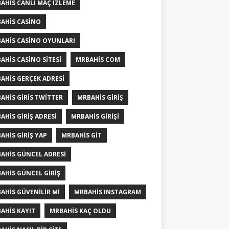
AHIS CANLI MAÇ IZLEME
AHIS CASINO
AHIS CASINO OYUNLARI
AHIS CASINO SITESI
MRBAHIS COM
AHIS GERÇEK ADRESI
AHIS GIRIS TWITTER
MRBAHIS GIRIŞ
AHIS GIRIŞ ADRESI
MRBAHIS GIRIŞI
AHIS GIRIŞ YAP
MRBAHIS GIT
AHIS GÜNCEL ADRESI
AHIS GÜNCEL GIRIŞ
AHIS GÜVENILIR MI
MRBAHIS INSTAGRAM
AHIS KAYIT
MRBAHIS KAÇ OLDU