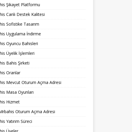
is Şikayet Platformu
is Canlı Destek Kalitesi
is Sofistike Tasarım
his Uygulama İndirme
is Oyuncu Bahisleri
is Üyelik İşlemleri
is Bahis Şirketi
is Oranlar
his Mevcut Oturum Açma Adresi
his Masa Oyunları
his Hizmet
 Mrbahis Oturum Açma Adresi
is Yatırım Süreci
is Üyeler