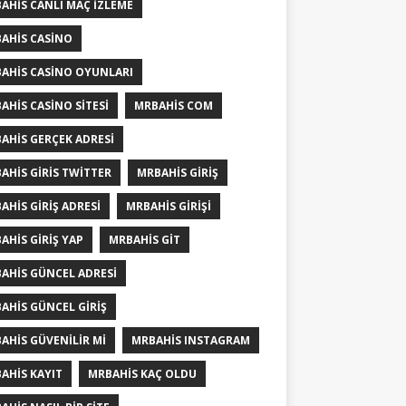
AHIS CANLI MAÇ IZLEME
AHIS CASINO
AHIS CASINO OYUNLARI
AHIS CASINO SITESI
MRBAHIS COM
AHIS GERÇEK ADRESI
AHIS GIRIS TWITTER
MRBAHIS GIRIŞ
AHIS GIRIŞ ADRESI
MRBAHIS GIRIŞI
AHIS GIRIŞ YAP
MRBAHIS GIT
AHIS GÜNCEL ADRESI
AHIS GÜNCEL GIRIŞ
AHIS GÜVENILIR MI
MRBAHIS INSTAGRAM
AHIS KAYIT
MRBAHIS KAÇ OLDU