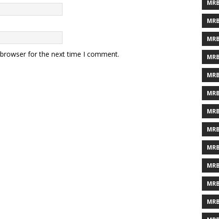
MRB
MRB
MRB
 browser for the next time I comment.
MRB
MRB
MRB
MRB
MRB
MRB
MRB
MRB
MRB