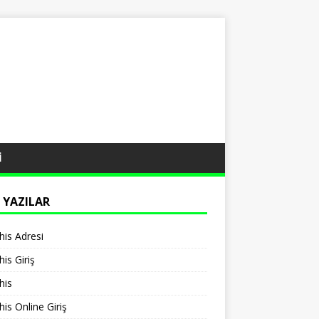
I
 YAZILAR
is Adresi
is Giriş
his
is Online Giriş