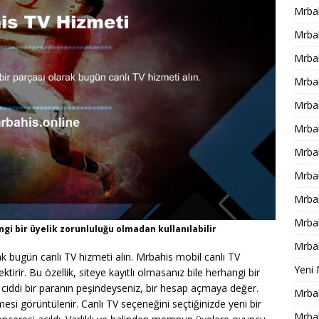
Mrbah
Mrbah
Mrbah
Mrba
Mrbah
Mrbah
Mrbah
Mrbah
Mrba
Mrba
angi bir üyelik zorunluluğu olmadan kullanılabilir
Mrba
ak bugün canlı TV hizmeti alın. Mrbahis mobil canlı TV
Yeni
tirir. Bu özellik, siteye kayıtlı olmasanız bile herhangi bir
r ciddi bir paranın peşindeyseniz, bir hesap açmaya değer.
Mrbah
si görüntülenir. Canlı TV seçeneğini seçtiğinizde yeni bir
Mrbah