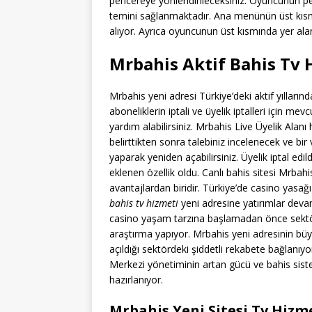
pencereye yönlendirileceksiniz. Oyuncunun pe
temini sağlanmaktadır. Ana menünün üst kısmın
alıyor. Ayrıca oyuncunun üst kısmında yer alan 
Mrbahis Aktif Bahis Tv 
Mrbahis yeni adresi Türkiye’deki aktif yılların
aboneliklerin iptali ve üyelik iptalleri için me
yardım alabilirsiniz. Mrbahis Live Üyelik Alan
belirttikten sonra talebiniz incelenecek ve bir 
yaparak yeniden açabilirsiniz. Üyelik iptal ed
eklenen özellik oldu. Canlı bahis sitesi Mrbahi
avantajlardan biridir. Türkiye’de casino yasa
bahis tv hizmeti
yeni adresine yatırımlar deva
casino yaşam tarzına başlamadan önce sektörd
araştırma yapıyor. Mrbahis yeni adresinin büy
açıldığı sektördeki şiddetli rekabete bağlanıyo
Merkezi yönetiminin artan gücü ve bahis siste
hazırlanıyor.
Mrbahis Yeni Sitesi Tv Hizm