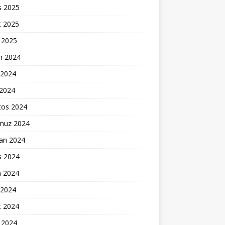
s 2025
t 2025
 2025
m 2024
 2024
 2024
tos 2024
uz 2024
ran 2024
s 2024
n 2024
 2024
t 2024
 2024