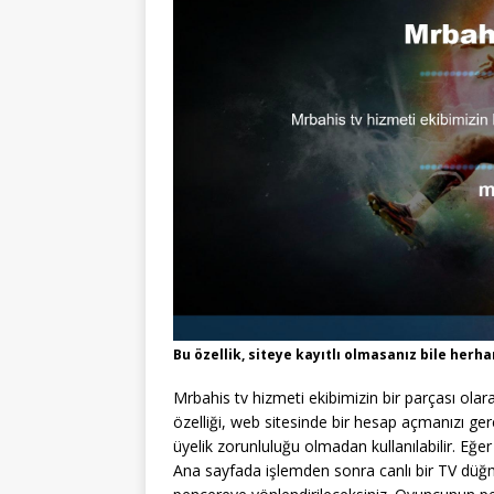
Bu özellik, siteye kayıtlı olmasanız bile herh
Mrbahis tv hizmeti ekibimizin bir parçası olar
özelliği, web sitesinde bir hesap açmanızı gerek
üyelik zorunluluğu olmadan kullanılabilir. Eğe
Ana sayfada işlemden sonra canlı bir TV düğme