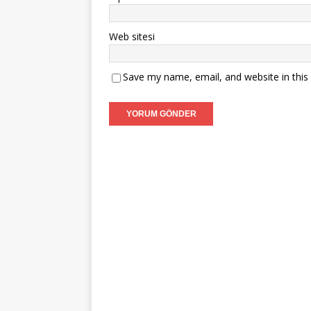
Web sitesi
Save my name, email, and website in this