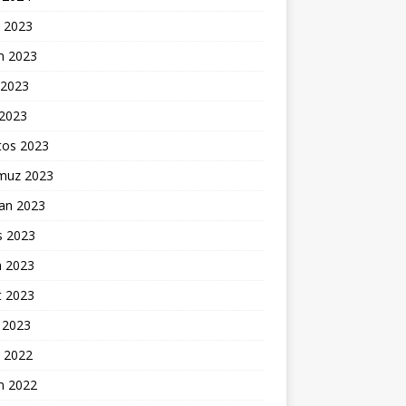
k 2023
m 2023
 2023
 2023
tos 2023
uz 2023
ran 2023
s 2023
n 2023
t 2023
 2023
k 2022
m 2022