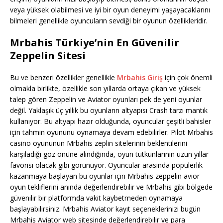
veya yüksek olabilmesi ve iyi bir oyun deneyimi yaşayacaklarını
bilmeleri genellikle oyuncuların sevdiği bir oyunun özellikleridir.
Mrbahis Türkiye’nin En Güvenilir
Zeppelin Sitesi
Bu ve benzeri özellikler genellikle
Mrbahis Giriş
için çok önemli
olmakla birlikte, özellikle son yıllarda ortaya çıkan ve yüksek
talep gören Zeppelin ve Aviator oyunları pek de yeni oyunlar
değil. Yaklaşık üç yıllık bu oyunların altyapısı Crash tarzı mantık
kullanıyor. Bu altyapı hazır olduğunda, oyuncular çeşitli bahisler
için tahmin oyununu oynamaya devam edebilirler. Pilot Mrbahis
casino oyununun Mrbahis zeplin sitelerinin beklentilerini
karşıladığı göz önüne alındığında, oyun tutkunlarının uzun yıllar
favorisi olacak gibi görünüyor. Oyuncular arasında popülerlik
kazanmaya başlayan bu oyunlar için Mrbahis zeppelin avior
oyun tekliflerini anında değerlendirebilir ve Mrbahis gibi bölgede
güvenilir bir platformda vakit kaybetmeden oynamaya
başlayabilirsiniz. Mrbahis Aviator kayıt seçeneklerinizi bugün
Mrbahis Aviator web sitesinde değerlendirebilir ve para