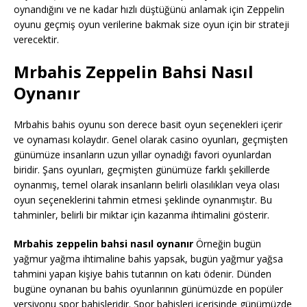
oynandığını ve ne kadar hızlı düştüğünü anlamak için Zeppelin
oyunu geçmiş oyun verilerine bakmak size oyun için bir strateji
verecektir.
Mrbahis Zeppelin Bahsi Nasıl
Oynanır
Mrbahis bahis oyunu son derece basit oyun seçenekleri içerir
ve oynaması kolaydır. Genel olarak casino oyunları, geçmişten
günümüze insanların uzun yıllar oynadığı favori oyunlardan
biridir. Şans oyunları, geçmişten günümüze farklı şekillerde
oynanmış, temel olarak insanların belirli olasılıkları veya olası
oyun seçeneklerini tahmin etmesi şeklinde oynanmıştır. Bu
tahminler, belirli bir miktar için kazanma ihtimalini gösterir.
Mrbahis zeppelin bahsi nasıl oynanır
Örneğin bugün
yağmur yağma ihtimaline bahis yapsak, bugün yağmur yağsa
tahmini yapan kişiye bahis tutarının on katı ödenir. Dünden
bugüne oynanan bu bahis oyunlarının günümüzde en popüler
versiyonu spor bahisleridir. Spor bahisleri içerisinde günümüzde