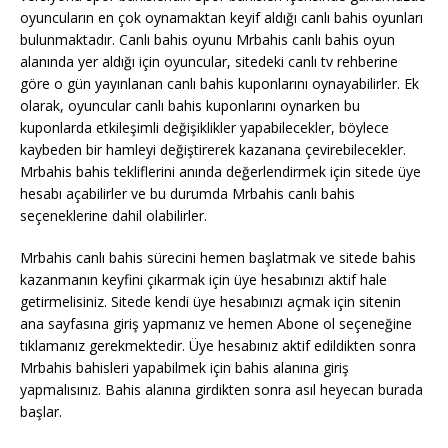
oyuncuların en çok oynamaktan keyif aldığı canlı bahis oyunları
bulunmaktadır. Canlı bahis oyunu Mrbahis canlı bahis oyun
alanında yer aldığı için oyuncular, sitedeki canlı tv rehberine
göre o gün yayınlanan canlı bahis kuponlarını oynayabilirler. Ek
olarak, oyuncular canlı bahis kuponlarını oynarken bu
kuponlarda etkileşimli değişiklikler yapabilecekler, böylece
kaybeden bir hamleyi değiştirerek kazanana çevirebilecekler.
Mrbahis bahis tekliflerini anında değerlendirmek için sitede üye
hesabı açabilirler ve bu durumda Mrbahis canlı bahis
seçeneklerine dahil olabilirler.
Mrbahis canlı bahis sürecini hemen başlatmak ve sitede bahis
kazanmanın keyfini çıkarmak için üye hesabınızı aktif hale
getirmelisiniz. Sitede kendi üye hesabınızı açmak için sitenin
ana sayfasına giriş yapmanız ve hemen Abone ol seçeneğine
tıklamanız gerekmektedir. Üye hesabınız aktif edildikten sonra
Mrbahis bahisleri yapabilmek için bahis alanına giriş
yapmalısınız. Bahis alanına girdikten sonra asıl heyecan burada
başlar.