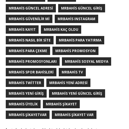
MRBAHIS GÜNCEL ADRESI
MRBAHIS GÜNCEL GIRIŞ
MRBAHIS GÜVENILIR MI
MRBAHIS INSTAGRAM
MRBAHIS KAYIT
MRBAHIS KAÇ OLDU
MRBAHIS NASIL BIR SITE
MRBAHIS PARA YATIRMA
MRBAHIS PARA ÇEKME
MRBAHIS PROMOSYON
MRBAHIS PROMOSYONLARI
MRBAHIS SOSYAL MEDYA
MRBAHIS SPOR BAHISLERI
MRBAHIS TV
MRBAHIS TWITTER
MRBAHIS YENI ADRESI
MRBAHIS YENI GIRIŞ
MRBAHIS YENI GÜNCEL GIRIŞ
MRBAHIS ÜYELIK
MRBAHIS ŞIKAYET
MRBAHIS ŞIKAYETVAR
MRBAHIS ŞIKAYET VAR