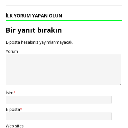
İLK YORUM YAPAN OLUN
Bir yanıt bırakın
E-posta hesabınız yayımlanmayacak.
Yorum
İsim
*
E-posta
*
Web sitesi