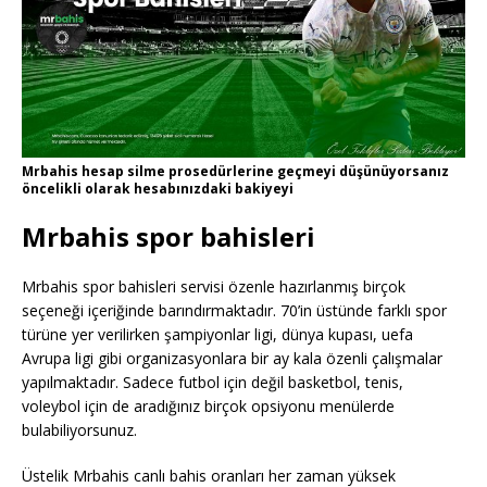
Mrbahis hesap silme prosedürlerine geçmeyi düşünüyorsanız
öncelikli olarak hesabınızdaki bakiyeyi
Mrbahis spor bahisleri
Mrbahis spor bahisleri servisi özenle hazırlanmış birçok
seçeneği içeriğinde barındırmaktadır. 70’in üstünde farklı spor
türüne yer verilirken şampiyonlar ligi, dünya kupası, uefa
Avrupa ligi gibi organizasyonlara bir ay kala özenli çalışmalar
yapılmaktadır. Sadece futbol için değil basketbol, tenis,
voleybol için de aradığınız birçok opsiyonu menülerde
bulabiliyorsunuz.
Üstelik Mrbahis canlı bahis oranları her zaman yüksek