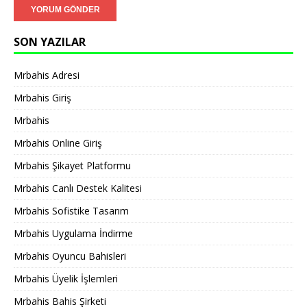
SON YAZILAR
Mrbahis Adresi
Mrbahis Giriş
Mrbahis
Mrbahis Online Giriş
Mrbahis Şikayet Platformu
Mrbahis Canlı Destek Kalitesi
Mrbahis Sofistike Tasarım
Mrbahis Uygulama İndirme
Mrbahis Oyuncu Bahisleri
Mrbahis Üyelik İşlemleri
Mrbahis Bahis Şirketi