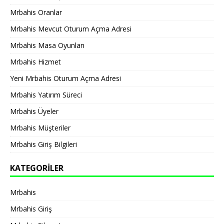
Mrbahis Oranlar
Mrbahis Mevcut Oturum Açma Adresi
Mrbahis Masa Oyunları
Mrbahis Hizmet
Yeni Mrbahis Oturum Açma Adresi
Mrbahis Yatırım Süreci
Mrbahis Üyeler
Mrbahis Müşteriler
Mrbahis Giriş Bilgileri
KATEGORILER
Mrbahis
Mrbahis Giriş