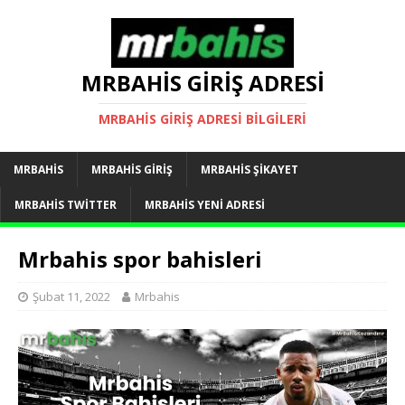
MRBAHIS GIRIŞ ADRESI
MRBAHIS GIRIŞ ADRESI BILGILERI
MRBAHIS
MRBAHIS GIRIŞ
MRBAHIS ŞIKAYET
MRBAHIS TWITTER
MRBAHIS YENI ADRESI
Mrbahis spor bahisleri
Şubat 11, 2022
Mrbahis