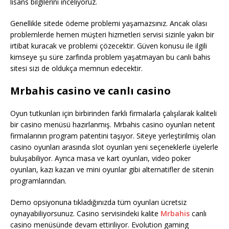
lisans bilgilerini inceliyoruz.
Genellikle sitede ödeme problemi yaşamazsınız. Ancak olası
problemlerde hemen müşteri hizmetleri servisi sizinle yakın bir
irtibat kuracak ve problemi çözecektir. Güven konusu ile ilgili
kimseye şu süre zarfında problem yaşatmayan bu canlı bahis
sitesi sizi de oldukça memnun edecektir.
Mrbahis casino ve canlı casino
Oyun tutkunları için birbirinden farklı firmalarla çalışılarak kaliteli
bir casino menüsü hazırlanmış. Mrbahis casino oyunları netent
firmalarının program patentini taşıyor. Siteye yerleştirilmiş olan
casino oyunları arasında slot oyunları yeni seçeneklerle üyelerle
buluşabiliyor. Ayrıca masa ve kart oyunları, video poker
oyunları, kazı kazan ve mini oyunlar gibi alternatifler de sitenin
programlarından.
Demo opsiyonuna tıkladığınızda tüm oyunları ücretsiz
oynayabiliyorsunuz. Casino servisindeki kalite
Mrbahis
canlı
casino menüsünde devam ettiriliyor. Evolution gaming