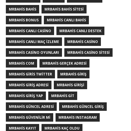
MRBAHIS BAHIS
MRBAHIS BAHIS SITESI
MRBAHIS BONUS
MRBAHIS CANLI BAHIS
MRBAHIS CANLI CASINO
MRBAHIS CANLI DESTEK
MRBAHIS CANLI MAÇ IZLEME
MRBAHIS CASINO
MRBAHIS CASINO OYUNLARI
MRBAHIS CASINO SITESI
MRBAHIS COM
MRBAHIS GERÇEK ADRESI
MRBAHIS GIRIS TWITTER
MRBAHIS GIRIŞ
MRBAHIS GIRIŞ ADRESI
MRBAHIS GIRIŞI
MRBAHIS GIRIŞ YAP
MRBAHIS GIT
MRBAHIS GÜNCEL ADRESI
MRBAHIS GÜNCEL GIRIŞ
MRBAHIS GÜVENILIR MI
MRBAHIS INSTAGRAM
MRBAHIS KAYIT
MRBAHIS KAÇ OLDU