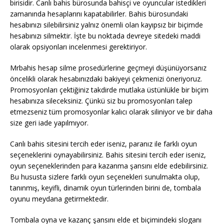
birisidir. Canlı bahis bürosunda bahisçi ve oyuncular istedikleri
zamanında hesaplarını kapatabilirler. Bahis bürosundaki
hesabınızı silebilirsiniz yalnız önemli olan kayıpsız bir biçimde
hesabınızı silmektir. İşte bu noktada devreye sitedeki maddi
olarak opsiyonları incelenmesi gerektiriyor.
Mrbahis hesap silme prosedürlerine geçmeyi düşünüyorsanız
öncelikli olarak hesabınızdaki bakiyeyi çekmenizi öneriyoruz.
Promosyonları çektiğiniz takdirde mutlaka üstünlükle bir biçim
hesabınıza sileceksiniz. Çünkü siz bu promosyonları talep
etmezseniz tüm promosyonlar kalıcı olarak siliniyor ve bir daha
size geri iade yapılmıyor.
Canlı bahis sitesini tercih eder iseniz, paranız ile farklı oyun
seçeneklerini oynayabilirsiniz. Bahis sitesini tercih eder iseniz,
oyun seçeneklerinden para kazanma şansını elde edebilirsiniz.
Bu hususta sizlere farklı oyun seçenekleri sunulmakta olup,
tanınmış, keyifli, dinamik oyun türlerinden birini de, tombala
oyunu meydana getirmektedir.
Tombala oyna ve kazanç şansını elde et biçimindeki sloganı