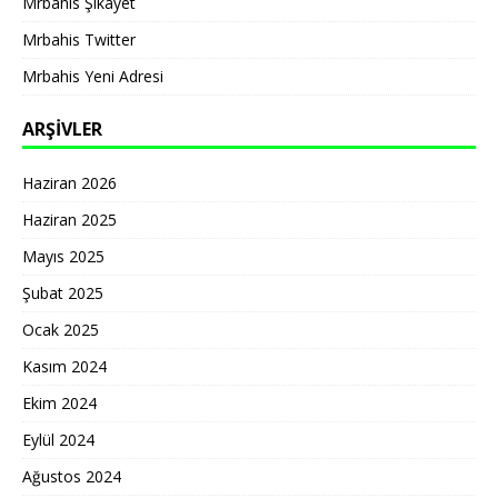
Mrbahis Şikayet
Mrbahis Twitter
Mrbahis Yeni Adresi
ARŞIVLER
Haziran 2026
Haziran 2025
Mayıs 2025
Şubat 2025
Ocak 2025
Kasım 2024
Ekim 2024
Eylül 2024
Ağustos 2024