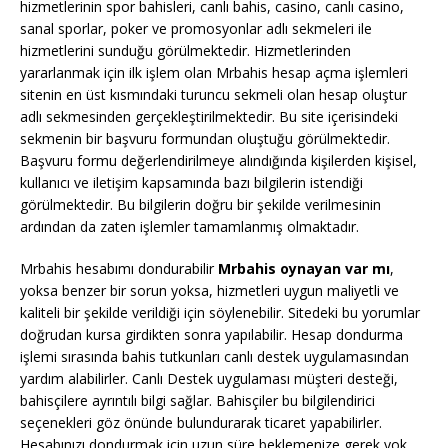
hizmetlerinin spor bahisleri, canlı bahis, casino, canlı casino,
sanal sporlar, poker ve promosyonlar adlı sekmeleri ile
hizmetlerini sunduğu görülmektedir. Hizmetlerinden
yararlanmak için ilk işlem olan Mrbahis hesap açma işlemleri
sitenin en üst kısmındaki turuncu sekmeli olan hesap oluştur
adlı sekmesinden gerçekleştirilmektedir. Bu site içerisindeki
sekmenin bir başvuru formundan oluştuğu görülmektedir.
Başvuru formu değerlendirilmeye alındığında kişilerden kişisel,
kullanıcı ve iletişim kapsamında bazı bilgilerin istendiği
görülmektedir. Bu bilgilerin doğru bir şekilde verilmesinin
ardından da zaten işlemler tamamlanmış olmaktadır.
Mrbahis hesabımı dondurabilir
Mrbahis oynayan var mı
,
yoksa benzer bir sorun yoksa, hizmetleri uygun maliyetli ve
kaliteli bir şekilde verildiği için söylenebilir. Sitedeki bu yorumlar
doğrudan kursa girdikten sonra yapılabilir. Hesap dondurma
işlemi sırasında bahis tutkunları canlı destek uygulamasından
yardım alabilirler. Canlı Destek uygulaması müşteri desteği,
bahisçilere ayrıntılı bilgi sağlar. Bahisçiler bu bilgilendirici
seçenekleri göz önünde bulundurarak ticaret yapabilirler.
Hesabınızı dondurmak için uzun süre beklemenize gerek yok.