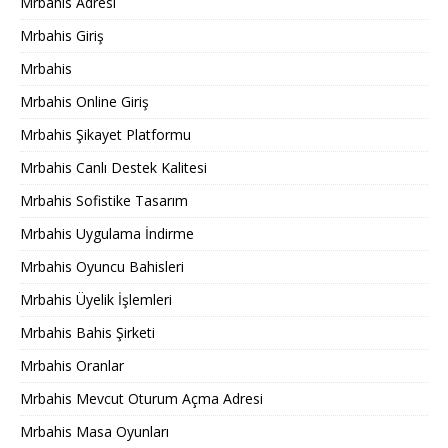
Mrbahis Adresi
Mrbahis Giriş
Mrbahis
Mrbahis Online Giriş
Mrbahis Şikayet Platformu
Mrbahis Canlı Destek Kalitesi
Mrbahis Sofistike Tasarım
Mrbahis Uygulama İndirme
Mrbahis Oyuncu Bahisleri
Mrbahis Üyelik İşlemleri
Mrbahis Bahis Şirketi
Mrbahis Oranlar
Mrbahis Mevcut Oturum Açma Adresi
Mrbahis Masa Oyunları