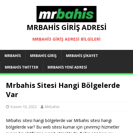
MRBAHIS GIRIŞ ADRESI
MRBAHIS GIRIŞ ADRESI BILGILERI
MRBAHIS
MRBAHIS GIRIŞ
MRBAHIS ŞIKAYET
MRBAHIS TWITTER
MRBAHIS YENI ADRESI
Mrbahis Sitesi Hangi Bölgelerde
Var
Kasım 16, 2022
Mrbahis
Mrbahis sitesi hangi bölgelerde var Mrbahis sitesi hangi
bölgelerde var? Bu web sitesi kumar için çevrimiçi hizmetler