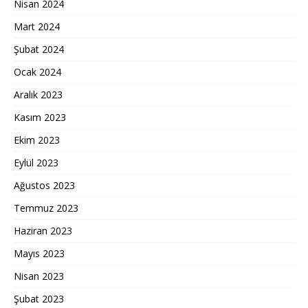
Nisan 2024
Mart 2024
Şubat 2024
Ocak 2024
Aralık 2023
Kasım 2023
Ekim 2023
Eylül 2023
Ağustos 2023
Temmuz 2023
Haziran 2023
Mayıs 2023
Nisan 2023
Şubat 2023