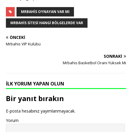
MRBAHIS OYNAYAN VAR MI
MRBAHIS SITESI HANGI BÖLGELERDE VAR
ÖNCEKI
Mrbahis VIP Kulübü
SONRAKI
Mrbahis Basketbol Oranı Yüksek Mi
İLK YORUM YAPAN OLUN
Bir yanıt bırakın
E-posta hesabınız yayımlanmayacak.
Yorum