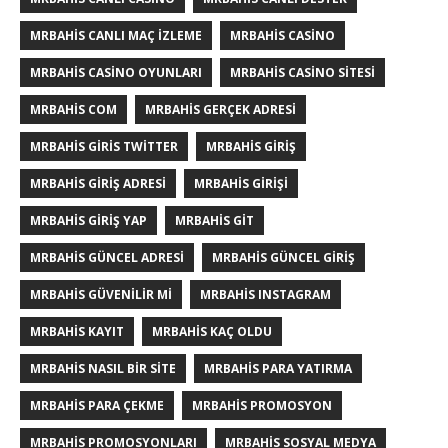
MRBAHIS CANLI MAÇ IZLEME
MRBAHIS CASINO
MRBAHIS CASINO OYUNLARI
MRBAHIS CASINO SITESI
MRBAHIS COM
MRBAHIS GERÇEK ADRESI
MRBAHIS GIRIS TWITTER
MRBAHIS GIRIŞ
MRBAHIS GIRIŞ ADRESI
MRBAHIS GIRIŞI
MRBAHIS GIRIŞ YAP
MRBAHIS GIT
MRBAHIS GÜNCEL ADRESI
MRBAHIS GÜNCEL GIRIŞ
MRBAHIS GÜVENILIR MI
MRBAHIS INSTAGRAM
MRBAHIS KAYIT
MRBAHIS KAÇ OLDU
MRBAHIS NASIL BIR SITE
MRBAHIS PARA YATIRMA
MRBAHIS PARA ÇEKME
MRBAHIS PROMOSYON
MRBAHIS PROMOSYONLARI
MRBAHIS SOSYAL MEDYA