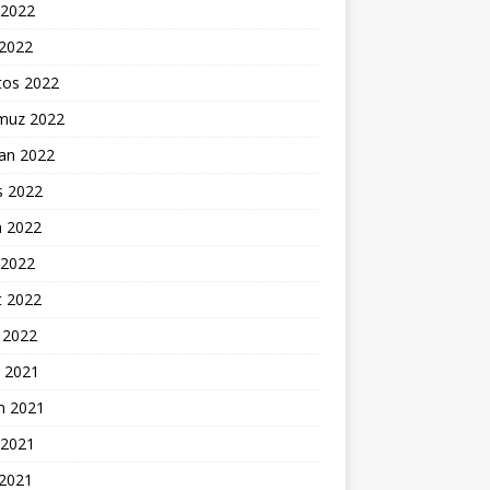
 2022
 2022
tos 2022
uz 2022
ran 2022
s 2022
n 2022
 2022
t 2022
 2022
k 2021
m 2021
 2021
 2021