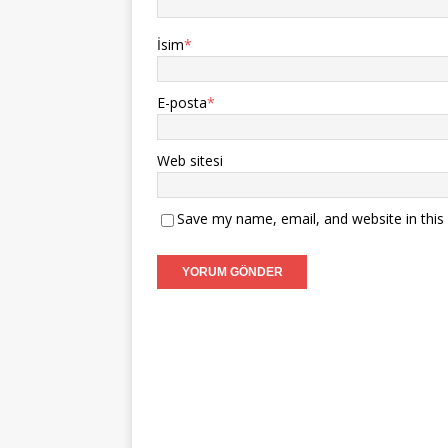
İsim
*
E-posta
*
Web sitesi
Save my name, email, and website in this