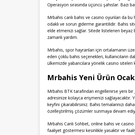
Operasyon sırasında üçüncü şahıslar. Bazı bahis
Mrbahis canlı bahis ve casino oyunları da bu h
odaklı ve sorun giderme garantilidir. Bahis si
elde etmenizi sağlar. Sitede listelenen beyaz b
zamanlı yardım.
Mrbahis, spor hayranları için ortalamanın üze
eden çoklu bahis seçenekleri, kullanıcıların 
ülkemizde yabancılara yönelik casino siteleri 
Mrbahis Yeni Ürün Ocak
Mrbahis BTK tarafından engellenirse yeni bir g
adresinize kolayca erişmenizi sağlayacaktır. Y
keyfini çıkarabilirsiniz. Bahis temalarınızı d
özelleştirilmiş çözümler sunmaya devam ediy
Mrbahis Canlı Sohbet, online bahis ve casino 
faaliyet göstermesi kesinlikle yasaktır ve faaliye