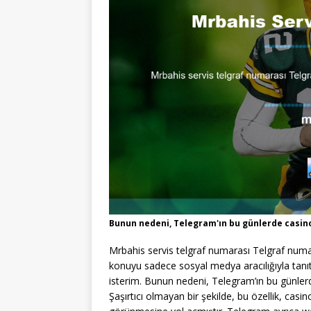
Bunun nedeni, Telegram'ın bu günlerde casino
Mrbahis servis telgraf numarası Telgraf num
konuyu sadece sosyal medya aracılığıyla tan
isterim. Bunun nedeni, Telegram’ın bu günlerd
Şaşırtıcı olmayan bir şekilde, bu özellik, cas