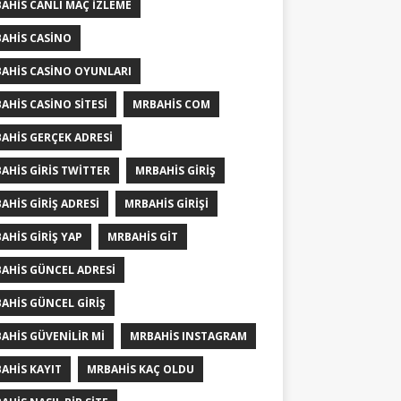
AHIS CANLI MAÇ IZLEME
AHIS CASINO
AHIS CASINO OYUNLARI
AHIS CASINO SITESI
MRBAHIS COM
AHIS GERÇEK ADRESI
AHIS GIRIS TWITTER
MRBAHIS GIRIŞ
AHIS GIRIŞ ADRESI
MRBAHIS GIRIŞI
AHIS GIRIŞ YAP
MRBAHIS GIT
AHIS GÜNCEL ADRESI
AHIS GÜNCEL GIRIŞ
AHIS GÜVENILIR MI
MRBAHIS INSTAGRAM
AHIS KAYIT
MRBAHIS KAÇ OLDU