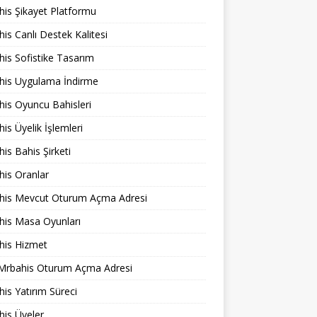
is Şikayet Platformu
is Canlı Destek Kalitesi
is Sofistike Tasarım
his Uygulama İndirme
is Oyuncu Bahisleri
is Üyelik İşlemleri
is Bahis Şirketi
is Oranlar
his Mevcut Oturum Açma Adresi
his Masa Oyunları
his Hizmet
 Mrbahis Oturum Açma Adresi
is Yatırım Süreci
is Üyeler