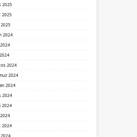
s 2025
t 2025
 2025
m 2024
 2024
 2024
tos 2024
uz 2024
ran 2024
s 2024
n 2024
 2024
t 2024
 2024