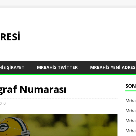
RESI
IS ŞIKAYET
MRBAHIS TWITTER
MRBAHIS YENI ADRES
lgraf Numarası
SON
Mrbah
0
Mrbah
Mrba
Mrbah