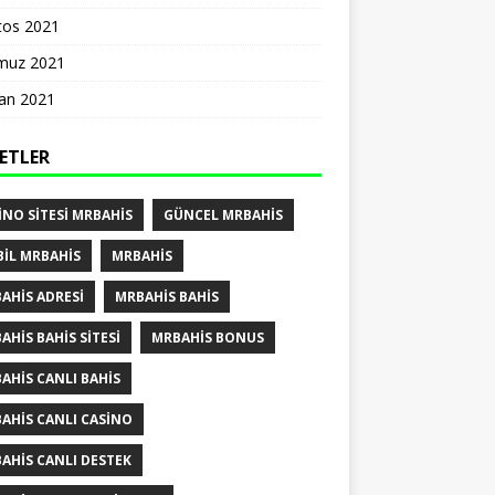
tos 2021
uz 2021
ran 2021
KETLER
INO SITESI MRBAHIS
GÜNCEL MRBAHIS
IL MRBAHIS
MRBAHIS
AHIS ADRESI
MRBAHIS BAHIS
AHIS BAHIS SITESI
MRBAHIS BONUS
AHIS CANLI BAHIS
AHIS CANLI CASINO
AHIS CANLI DESTEK