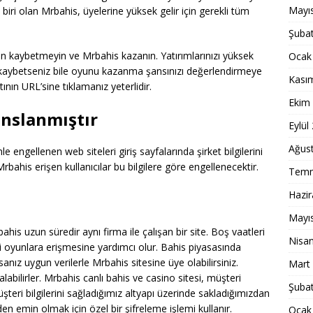
Mayı
iri olan Mrbahis, üyelerine yüksek gelir için gerekli tüm
Şuba
n kaybetmeyin ve Mrbahis kazanın. Yatırımlarınızı yüksek
Ocak
u kaybetseniz bile oyunu kazanma şansınızı değerlendirmeye
Kası
nın URL’sine tıklamanız yeterlidir.
Ekim
anslanmıştır
Eylül
Ağus
 engellenen web siteleri giriş sayfalarında şirket bilgilerini
bahis erişen kullanıcılar bu bilgilere göre engellenecektir.
Temm
Hazi
Mayı
ahis uzun süredir aynı firma ile çalışan bir site. Boş vaatleri
Nisa
eri oyunlara erişmesine yardımcı olur. Bahis piyasasında
z uygun verilerle Mrbahis sitesine üye olabilirsiniz.
Mart
 alabilirler. Mrbahis canlı bahis ve casino sitesi, müşteri
Şuba
üşteri bilgilerini sağladığımız altyapı üzerinde sakladığımızdan
en emin olmak için özel bir şifreleme işlemi kullanır.
Ocak