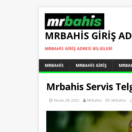
MRBAHIS GIRIŞ AD
MRBAHIS GIRIŞ ADRESI BILGILERI
MRBAHIS
MRBAHIS GIRIŞ
MRBAH
Mrbahis Servis Te
Nisan 28, 2023
Mrbahis
Mrbahis