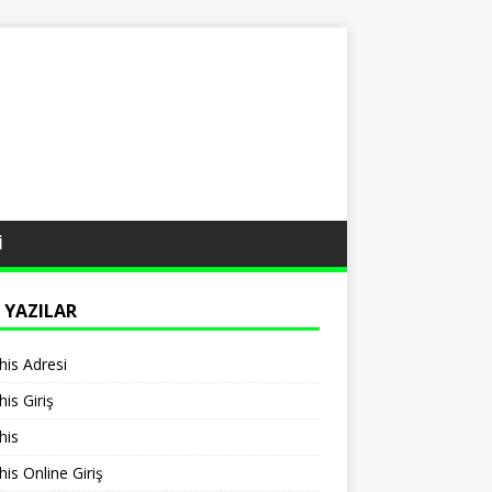
I
 YAZILAR
is Adresi
is Giriş
his
is Online Giriş