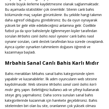
sürede büyük ilerleme kaydetmesine olanak sağlanmaktadır.
Bu aşamada istatistikler çok önemlidir. Sitenin canlı bahis
bölümünde maç sayıları görüntülenir. Bu şekilde hangi takımın
daha agresif olduğunu görebilirsiniz. Bu da oyun oynayarak
yüksek bir gelir elde edebileceğiniz anlamına gelir. Özellikle
futbol ya da spor bahisleriyle ilgilenmeyen kişiler tarafından
sorulan
Mrbahis canlı bahis nasıl oynanır
canlı bahis nasıl
oynanır soruları, canlı destek tarafından kısa sürede cevaplandı.
Ayrıca üyeler oynarken tahminlerin doğasını öğrendi ve
kazanmaya başladı.
Mrbahis Sanal Canlı Bahis Karlı Mıdır
Bahis meraklıları Mrbahis sanal bahis kategorisinde işlem
yapabilir ve kazanabilirler. İlk adım oyuncuların web sitesine
kaydolmasıdır. Web sitesine
Mrbahis sanal canlı bahis karlı
mıdır
giriş yapın. Belirttiğiniz kullanıcı adı ve şifreyi kullanarak
siteye giriş yapmalısınız. Daha sonra sunulan sanal bahis
kategorilerinde kazanmak için harekete geçebilirsiniz. Bahis
sitelerinden biri olan bu site, oranlarının çok yüksek olması