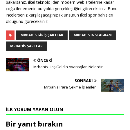
bakarsanız, ilkel teknolojiden modern web sitelerine kadar
çoğu ilerlemenin bu yolda gerçekleştiğini göreceksiniz. Bunu
incelerseniz karşılaşacağınız ilk unsurun ilkel spor bahisleri
olduğunu göreceksiniz.
MRBAHIS GIRIŞ ŞARTLAR
MRBAHIS INSTAGRAM
MRBAHIS ŞARTLAR
ÖNCEKI
Mrbahis Hoş Geldin Avantajları Nelerdir
SONRAKI
Mrbahis Para Çekme İşlemleri
İLK YORUM YAPAN OLUN
Bir yanıt bırakın