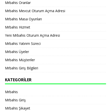
Mrbahis Oranlar
Mrbahis Mevcut Oturum Açma Adresi
Mrbahis Masa Oyunları
Mrbahis Hizmet
Yeni Mrbahis Oturum Açma Adresi
Mrbahis Yatırım Süreci
Mrbahis Üyeler
Mrbahis Müşteriler
Mrbahis Giriş Bilgileri
KATEGORILER
Mrbahis
Mrbahis Giriş
Mrbahis Şikayet