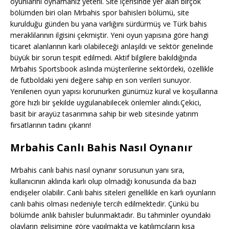
oyunlarını oynamanız yeterli. Site içerisinde yer alan birçok
bölümden biri olan Mrbahis spor bahisleri bölümü, site
kurulduğu günden bu yana varlığını sürdürmüş ve Türk bahis
meraklılarının ilgisini çekmiştir. Yeni oyun yapısına göre hangi
ticaret alanlarının karlı olabileceği anlaşıldı ve sektör genelinde
büyük bir sorun tespit edilmedi. Aktif bilgilere bakıldığında
Mrbahis Sportsbook aslında müşterilerine sektördeki, özellikle
de futboldaki yeni değere sahip en son verileri sunuyor.
Yenilenen oyun yapısı korunurken günümüz kural ve koşullarına
göre hızlı bir şekilde uygulanabilecek önlemler alındı.Çekici,
basit bir arayüz tasarımına sahip bir web sitesinde yatırım
fırsatlarının tadını çıkarın!
Mrbahis Canlı Bahis Nasıl Oynanır
Mrbahis canlı bahis nasıl oynanır sorusunun yanı sıra,
kullanıcının aklında karlı olup olmadığı konusunda da bazı
endişeler olabilir. Canlı bahis siteleri genellikle en karlı oyunların
canlı bahis olması nedeniyle tercih edilmektedir. Çünkü bu
bölümde anlık bahisler bulunmaktadır. Bu tahminler oyundaki
olayların gelişimine göre yapılmakta ve katılımcıların kısa