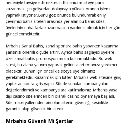
nedeniyle tavsiye edilmektedir. Kullanıcılar siteye para
kazanmak için geliyorlar, dolayısıyla yüksek oranda işlem
yapmak istiyorlar.Bunu göz önünde bulundurarak en iyi
çevrimiçi bahis siteleri arasında yer alan bu bahis sitesi,
üyelerinin daha fazla kazanmasına yardımcı olmak için her gün
güncellenmektedir.
Mrbahis Sanal Bahis, sanal sporlara bahis yaparken kazanma
şansınızı önemli ölçüde artırır. Ayrıca bahis sağlayıcı üyelere
özel sanal bahis promosyonları da bulunmaktadır. Bu web
sitesi, bu alana yatırım yaparak gelirinizi artırmanıza yardımcı
olacaktır. Bunun için öncelikle siteye üye olmanız
gerekmektedir. Kazanmak için lütfen Mrbahis web sitesine giriş
yaptıktan sonra giriş yapın. Sitede sunulan kampanyaları
değerlendirmeli ve kampanyalara katılmalısınız. Mrbahis yasa
dışı casino sitelerinden biri olarak casino oynamaya başladı.
Site materyallerinden biri olan sitenin güvenliği kesinlikle
garantili olup güvenilir bir sitedir.
Mrbahis Güvenli Mi Şartlar