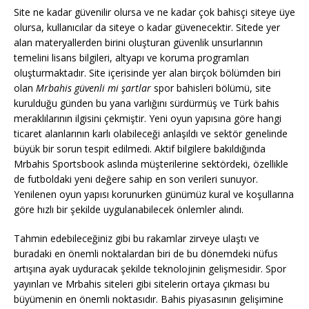
Site ne kadar güvenilir olursa ve ne kadar çok bahisçi siteye üye
olursa, kullanıcılar da siteye o kadar güvenecektir. Sitede yer
alan materyallerden birini oluşturan güvenlik unsurlarının
temelini lisans bilgileri, altyapı ve koruma programları
oluşturmaktadır. Site içerisinde yer alan birçok bölümden biri
olan
Mrbahis güvenli mi şartlar
spor bahisleri bölümü, site
kurulduğu günden bu yana varlığını sürdürmüş ve Türk bahis
meraklılarının ilgisini çekmiştir. Yeni oyun yapısına göre hangi
ticaret alanlarının karlı olabileceği anlaşıldı ve sektör genelinde
büyük bir sorun tespit edilmedi. Aktif bilgilere bakıldığında
Mrbahis Sportsbook aslında müşterilerine sektördeki, özellikle
de futboldaki yeni değere sahip en son verileri sunuyor.
Yenilenen oyun yapısı korunurken günümüz kural ve koşullarına
göre hızlı bir şekilde uygulanabilecek önlemler alındı.
Tahmin edebileceğiniz gibi bu rakamlar zirveye ulaştı ve
buradaki en önemli noktalardan biri de bu dönemdeki nüfus
artışına ayak uyduracak şekilde teknolojinin gelişmesidir. Spor
yayınları ve Mrbahis siteleri gibi sitelerin ortaya çıkması bu
büyümenin en önemli noktasıdır. Bahis piyasasının gelişimine