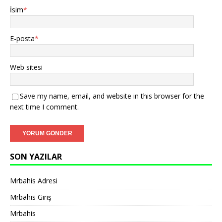
İsim
*
E-posta
*
Web sitesi
Save my name, email, and website in this browser for the
next time I comment.
SON YAZILAR
Mrbahis Adresi
Mrbahis Giriş
Mrbahis