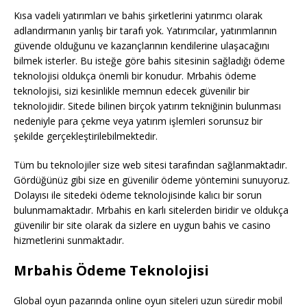
Kısa vadeli yatırımları ve bahis şirketlerini yatırımcı olarak
adlandırmanın yanlış bir tarafı yok. Yatırımcılar, yatırımlarının
güvende olduğunu ve kazançlarının kendilerine ulaşacağını
bilmek isterler. Bu isteğe göre bahis sitesinin sağladığı ödeme
teknolojisi oldukça önemli bir konudur. Mrbahis ödeme
teknolojisi, sizi kesinlikle memnun edecek güvenilir bir
teknolojidir. Sitede bilinen birçok yatırım tekniğinin bulunması
nedeniyle para çekme veya yatırım işlemleri sorunsuz bir
şekilde gerçekleştirilebilmektedir.
Tüm bu teknolojiler size web sitesi tarafından sağlanmaktadır.
Gördüğünüz gibi size en güvenilir ödeme yöntemini sunuyoruz.
Dolayısı ile sitedeki ödeme teknolojisinde kalıcı bir sorun
bulunmamaktadır. Mrbahis en karlı sitelerden biridir ve oldukça
güvenilir bir site olarak da sizlere en uygun bahis ve casino
hizmetlerini sunmaktadır.
Mrbahis Ödeme Teknolojisi
Global oyun pazarında online oyun siteleri uzun süredir mobil