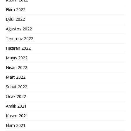
Ekim 2022
Eylül 2022
Ağustos 2022
Temmuz 2022
Haziran 2022
Mayıs 2022
Nisan 2022
Mart 2022
Şubat 2022
Ocak 2022
Aralık 2021
Kasım 2021
Ekim 2021