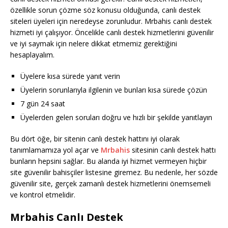
özellikle sorun çözme söz konusu olduğunda, canlı destek
siteleri üyeleri için neredeyse zorunludur. Mrbahis canlı destek
hizmeti iyi çalışıyor. Öncelikle canlı destek hizmetlerini güvenilir
ve iyi saymak için nelere dikkat etmemiz gerektiğini
hesaplayalım.
Üyelere kısa sürede yanıt verin
Üyelerin sorunlarıyla ilgilenin ve bunları kısa sürede çözün
7 gün 24 saat
Üyelerden gelen soruları doğru ve hızlı bir şekilde yanıtlayın
Bu dört öğe, bir sitenin canlı destek hattını iyi olarak
tanımlamamıza yol açar ve
Mrbahis
sitesinin canlı destek hattı
bunların hepsini sağlar. Bu alanda iyi hizmet vermeyen hiçbir
site güvenilir bahisçiler listesine giremez. Bu nedenle, her sözde
güvenilir site, gerçek zamanlı destek hizmetlerini önemsemeli
ve kontrol etmelidir.
Mrbahis Canlı Destek