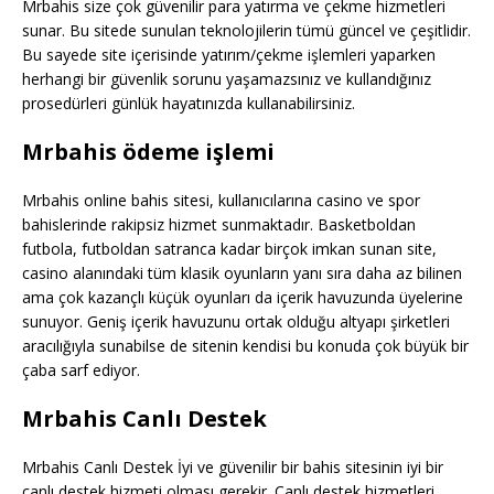
Mrbahis size çok güvenilir para yatırma ve çekme hizmetleri
sunar. Bu sitede sunulan teknolojilerin tümü güncel ve çeşitlidir.
Bu sayede site içerisinde yatırım/çekme işlemleri yaparken
herhangi bir güvenlik sorunu yaşamazsınız ve kullandığınız
prosedürleri günlük hayatınızda kullanabilirsiniz.
Mrbahis ödeme işlemi
Mrbahis online bahis sitesi, kullanıcılarına casino ve spor
bahislerinde rakipsiz hizmet sunmaktadır. Basketboldan
futbola, futboldan satranca kadar birçok imkan sunan site,
casino alanındaki tüm klasik oyunların yanı sıra daha az bilinen
ama çok kazançlı küçük oyunları da içerik havuzunda üyelerine
sunuyor. Geniş içerik havuzunu ortak olduğu altyapı şirketleri
aracılığıyla sunabilse de sitenin kendisi bu konuda çok büyük bir
çaba sarf ediyor.
Mrbahis Canlı Destek
Mrbahis Canlı Destek İyi ve güvenilir bir bahis sitesinin iyi bir
canlı destek hizmeti olması gerekir. Canlı destek hizmetleri,