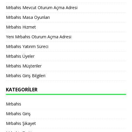
Mrbahis Mevcut Oturum Açma Adresi
Mrbahis Masa Oyunları
Mrbahis Hizmet
Yeni Mrbahis Oturum Açma Adresi
Mrbahis Yatırım Süreci
Mrbahis Üyeler
Mrbahis Müşteriler
Mrbahis Giriş Bilgileri
KATEGORILER
Mrbahis
Mrbahis Giriş
Mrbahis Şikayet