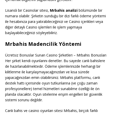
Lisanslı bir Casinolar sitesi,
Mrbahis analizi
bölümünde bir
numara olabilir. Şirketin sunduğu bir dizi farklı ödeme yöntemi
ile hesabınıza para yatırabileceğinizi ve Casino içerikleri veya
diğer detaylı Casino işlemleri ile işlem yapmaya
başlayabileceğinizi söyleyebiliriz.
Mrbahis Madencilik Yöntemi
Ücretsiz Bonuslar Sunan Casino Şirketleri – Mrbahis Bonusları
Her şirket kendi oyunlarını denetler. Bu sayede canlı bahislere
de hazırlanabilmektedir. Ödeme işlemlerinizde herhangi bir
kilitlenme ile karşılaşmayacağınızdan ve kısa sürede
yapacağınızdan emin olabilirsiniz. Mrbahis platformu, canlı
destek hattı içerisinde oyun tutkunlarına (ve çoğu zaman
profesyonellere) temel hizmetleri sunabilme özelliği ile ön
planda olacaktır. Oyun sitelerine erişim engelleri bir güvenlik
sistemi sorunu değildir.
Canlı bahis ve casino oyunları sitesi Mrbahis, birçok farklı