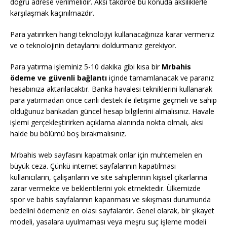
doğru adrese verilmelidir. Aksi takdirde bu konuda aksiliklerle
karşılaşmak kaçınılmazdır.
Para yatırırken hangi teknolojiyi kullanacağınıza karar vermeniz
ve o teknolojinin detaylarını doldurmanız gerekiyor.
Para yatırma işleminiz 5-10 dakika gibi kısa bir
Mrbahis
ödeme ve güvenli bağlantı
içinde tamamlanacak ve paranız
hesabınıza aktarılacaktır. Banka havalesi tekniklerini kullanarak
para yatırmadan önce canlı destek ile iletişime geçmeli ve sahip
olduğunuz bankadan güncel hesap bilgilerini almalısınız. Havale
işlemi gerçekleştirirken açıklama alanında nokta olmalı, aksi
halde bu bölümü boş bırakmalısınız.
Mrbahis web sayfasını kapatmak onlar için muhtemelen en
büyük ceza. Çünkü internet sayfalarının kapatılması
kullanıcıların, çalışanların ve site sahiplerinin kişisel çıkarlarına
zarar vermekte ve beklentilerini yok etmektedir. Ülkemizde
spor ve bahis sayfalarının kapanması ve sıkışması durumunda
bedelini ödemeniz en olası sayfalardır. Genel olarak, bir şikayet
modeli, yasalara uyulmaması veya meşru suç işleme modeli