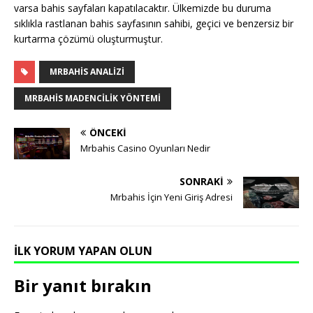
varsa bahis sayfaları kapatılacaktır. Ülkemizde bu duruma
sıklıkla rastlanan bahis sayfasının sahibi, geçici ve benzersiz bir
kurtarma çözümü oluşturmuştur.
MRBAHIS ANALIZI
MRBAHIS MADENCILIK YÖNTEMI
ÖNCEKI
Mrbahis Casino Oyunları Nedir
SONRAKI
Mrbahis İçin Yeni Giriş Adresi
İLK YORUM YAPAN OLUN
Bir yanıt bırakın