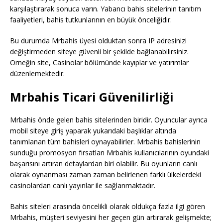
karşılaştırarak sonuca varın. Yabancı bahis sitelerinin tanıtım
faaliyetleri, bahis tutkunlarının en büyük önceliğidir.
Bu durumda Mrbahis üyesi olduktan sonra IP adresinizi
değiştirmeden siteye güvenli bir şekilde bağlanabilirsiniz.
Örneğin site, Casinolar bölümünde kayıplar ve yatırımlar
düzenlemektedir.
Mrbahis Ticari Güvenilirliği
Mrbahis önde gelen bahis sitelerinden biridir. Oyuncular ayrıca
mobil siteye giriş yaparak yukarıdaki başlıklar altında
tanımlanan tüm bahisleri oynayabilirler. Mrbahis bahislerinin
sunduğu promosyon fırsatları Mrbahis kullanıcılarının oyundaki
başarısını artıran detaylardan biri olabilir. Bu oyunların canlı
olarak oynanması zaman zaman belirlenen farklı ülkelerdeki
casinolardan canlı yayınlar ile sağlanmaktadır.
Bahis siteleri arasında öncelikli olarak oldukça fazla ilgi gören
Mrbahis, müşteri seviyesini her geçen gün artırarak gelişmekte;