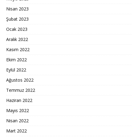
Nisan 2023
Şubat 2023
Ocak 2023
Aralık 2022
Kasım 2022
Ekim 2022
Eylül 2022
Ağustos 2022
Temmuz 2022
Haziran 2022
Mayıs 2022
Nisan 2022
Mart 2022