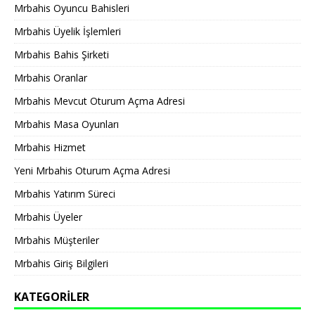
Mrbahis Oyuncu Bahisleri
Mrbahis Üyelik İşlemleri
Mrbahis Bahis Şirketi
Mrbahis Oranlar
Mrbahis Mevcut Oturum Açma Adresi
Mrbahis Masa Oyunları
Mrbahis Hizmet
Yeni Mrbahis Oturum Açma Adresi
Mrbahis Yatırım Süreci
Mrbahis Üyeler
Mrbahis Müşteriler
Mrbahis Giriş Bilgileri
KATEGORILER