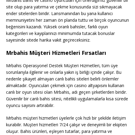
Mrbahis bahis ve casino oyuncuları için önerdiğimiz güvenilir bir
site olup para yatırma ve çekme konusunda sizi sıkmayacak
ender sitelerden biridir. Lansmanından bu yana kullanıcı
memnuniyetini her zaman ön planda tuttu ve birçok oyuncunun
beğenisini kazandı. Yüksek oranlı bahisler, farklı oyun
kategorileri ve kayıplarınızı minimumda tutacak bonuslar
sayesinde sitede harika vakit geçireceksiniz.
Mrbahis Müşteri Hizmetleri Fırsatları
Mrbahis Operasyonel Destek Müşteri Hizmetleri, tüm üye
sorunlarıyla ilgilenir ve onlarla yakın iş birliği içinde çalışır. Bu
nedenle şikayet almayan canlı bahis siteleri belirli önlemler
almaktadır. Oyuncuları çekmek için casino altyapısını kullanan
canlı bir oyun sitesi olan Mrbahis, adı geçen şirketlerden biridir.
Güvenilir bir canlı bahis sitesi, nitelikli uygulamalarla kısa sürede
oyuncu sayısını artırabilir.
Mrbahis müşteri hizmetleri üyelerle çok hızlı bir şekilde iletişim
kurabilir. Müşteri hizmetleri 7/24 çalışır ve deneyimli bir ekipten
oluşur. Bahis ürünleri, eşleşen tutarlar, para yatırma ve