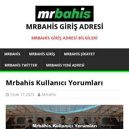
MRBAHIS GIRIŞ ADRESI
MRBAHIS GIRIŞ ADRESI BILGILERI
MRBAHIS
MRBAHIS GIRIŞ
MRBAHIS ŞIKAYET
MRBAHIS TWITTER
MRBAHIS YENI ADRESI
Mrbahis Kullanıcı Yorumları
Ocak 17, 2023
Mrbahis