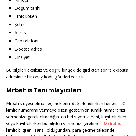
Doğum tarihi
Etnik köken
Şehir
Adres
Cep telefonu
E-posta adresi
Cinsiyet
Bu bilgileri eksiksiz ve doğru bir şekilde girdikten sonra e-posta
adresinize bir onay kodu gönderilecektir.
Mrbahis Tanımlayıcıları
Mrbahis üyesi olma seçeneklerini değerlendirirken herkes T.C
kimlik numaramı vermeye özen gösteriyor. Kimlik numaranızı
vermenize gerek olmadığını da belirtiyoruz. Yani, kayıt olurken
veya kayıt olurken bu bilgileri vermeniz gerekmez.
Mrbahis
kimlik bilgileri lisanslı olduğundan, para çekme talebinde