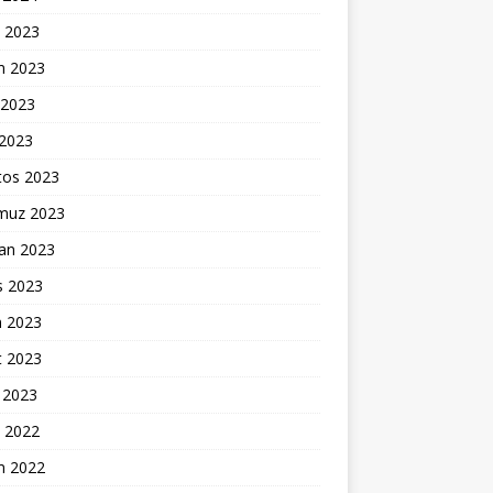
k 2023
m 2023
 2023
 2023
tos 2023
uz 2023
ran 2023
s 2023
n 2023
t 2023
 2023
k 2022
m 2022