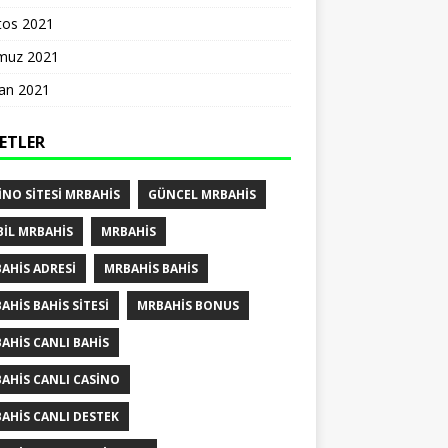
tos 2021
uz 2021
ran 2021
KETLER
INO SITESI MRBAHIS
GÜNCEL MRBAHIS
IL MRBAHIS
MRBAHIS
AHIS ADRESI
MRBAHIS BAHIS
AHIS BAHIS SITESI
MRBAHIS BONUS
AHIS CANLI BAHIS
AHIS CANLI CASINO
AHIS CANLI DESTEK