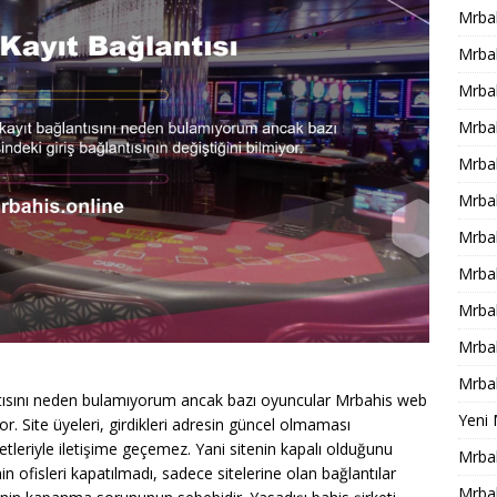
Mrbah
Mrbah
Mrbah
Mrba
Mrbah
Mrbah
Mrbah
Mrbah
Mrba
Mrba
Mrba
antısını neden bulamıyorum ancak bazı oyuncular Mrbahis web
Yeni
iyor. Site üyeleri, girdikleri adresin güncel olmaması
etleriyle iletişime geçemez. Yani sitenin kapalı olduğunu
Mrbah
in ofisleri kapatılmadı, sadece sitelerine olan bağlantılar
Mrbah