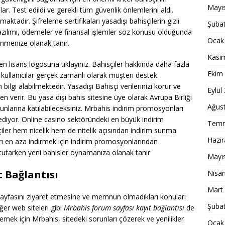
Mayı
kılar. Test edildi ve gerekli tüm güvenlik önlemlerini aldı.
maktadır. Şifreleme sertifikaları yasadışı bahisçilerin gizli
Şuba
k yazılımı, ödemeler ve finansal işlemler söz konusu olduğunda
Ocak
enmenize olanak tanır.
Kası
n lisans logosuna tıklayınız. Bahisçiler hakkında daha fazla
Ekim
en kullanıcılar gerçek zamanlı olarak müşteri destek
ilgi alabilmektedir. Yasadışı Bahisçi verilerinizi korur ve
Eylül
verir. Bu yasa dışı bahis sitesine üye olarak Avrupa Birliği
Ağus
yunlarına katılabileceksiniz. Mrbahis indirim promosyonları
 ediyor. Online casino sektöründeki en büyük indirim
Temm
iler hem nicelik hem de nitelik açısından indirim sunma
Hazi
arı en aza indirmek için indirim promosyonlarından
k tutarken yeni bahisler oynamanıza olanak tanır
Mayı
 Bağlantısı
Nisa
Mart
 sayfasını ziyaret etmesine ve memnun olmadıkları konuları
Şuba
ğer web siteleri gibi
Mrbahis forum sayfası kayıt bağlantısı
de
k için Mrbahis, sitedeki sorunları çözerek ve yenilikler
Ocak