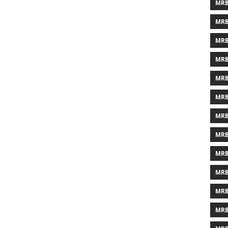
MRB
MRB
MRB
MRB
MRB
MRB
MRB
MRB
MRB
MRB
MRB
MRB