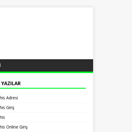
I
 YAZILAR
is Adresi
is Giriş
his
is Online Giriş