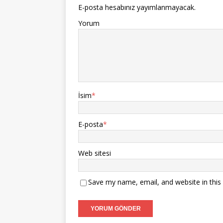
E-posta hesabınız yayımlanmayacak.
Yorum
İsim
*
E-posta
*
Web sitesi
Save my name, email, and website in this