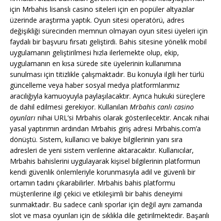
için Mrbahis lisanslı casino siteleri için en popüler altyazılar
üzerinde araştırma yaptık. Oyun sitesi operatörü, adres
değişikliği sürecinden memnun olmayan oyun sitesi üyeleri için
faydalı bir başvuru fırsatı geliştirdi. Bahis sitesine yönelik mobil
uygulamanın geliştirilmesi hızla ilerlemekte olup, ekip,
uygulamanın en kısa sürede site üyelerinin kullanımına
sunulması için titizlikle çalışmaktadır. Bu konuyla ilgili her türlü
güncelleme veya haber sosyal medya platformlarımız
aracılığıyla kamuoyuyla paylaşılacaktır. Ayrıca hukuki süreçlere
de dahil edilmesi gerekiyor. Kullanılan
Mrbahis canlı casino
oyunları
nihai URL’si Mrbahis olarak gösterilecektir. Ancak nihai
yasal yaptırımın ardından Mrbahis giriş adresi Mrbahis.com’a
dönüştü. Sistem, kullanıcı ve bakiye bilgilerinin yanı sıra
adresleri de yeni sistem verilerine aktaracaktır. Kullanıcılar,
Mrbahis bahislerini uygulayarak kişisel bilgilerinin platformun
kendi güvenlik önlemleriyle korunmasıyla adil ve güvenli bir
ortamın tadını çıkarabilirler. Mrbahis bahis platformu
müşterilerine ilgi çekici ve etkileşimli bir bahis deneyimi
sunmaktadır. Bu sadece canlı sporlar için değil aynı zamanda
slot ve masa oyunları için de sıklıkla dile getirilmektedir. Başarılı