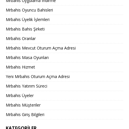
Mrbahis Uygulama İndirme
Mrbahis Oyuncu Bahisleri
Mrbahis Üyelik İşlemleri
Mrbahis Bahis Şirketi
Mrbahis Oranlar
Mrbahis Mevcut Oturum Açma Adresi
Mrbahis Masa Oyunları
Mrbahis Hizmet
Yeni Mrbahis Oturum Açma Adresi
Mrbahis Yatırım Süreci
Mrbahis Üyeler
Mrbahis Müşteriler
Mrbahis Giriş Bilgileri
KATEGORILER