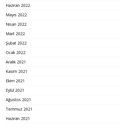
Haziran 2022
Mayıs 2022
Nisan 2022
Mart 2022
Şubat 2022
Ocak 2022
Aralık 2021
Kasım 2021
Ekim 2021
Eylül 2021
Ağustos 2021
Temmuz 2021
Haziran 2021