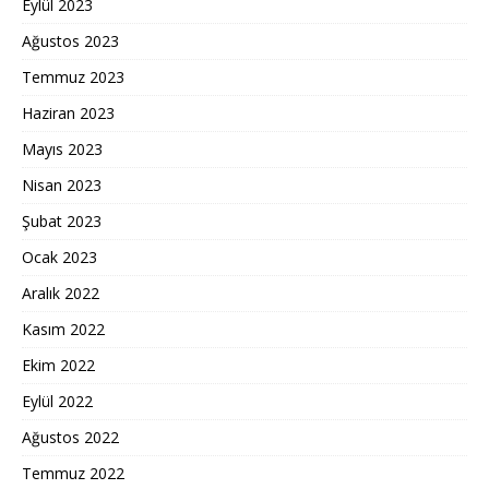
Eylül 2023
Ağustos 2023
Temmuz 2023
Haziran 2023
Mayıs 2023
Nisan 2023
Şubat 2023
Ocak 2023
Aralık 2022
Kasım 2022
Ekim 2022
Eylül 2022
Ağustos 2022
Temmuz 2022