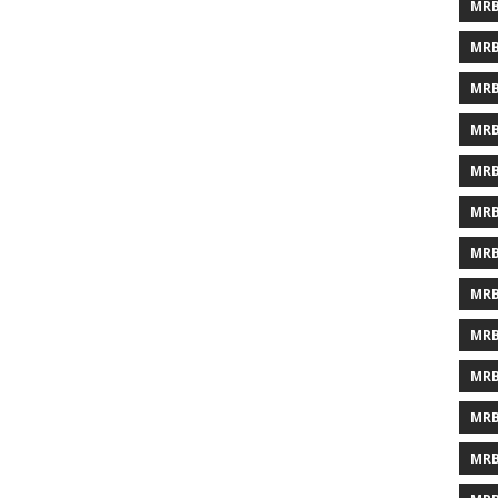
MRB
MRB
MRB
MRB
MRB
MRB
MRB
MRB
MRB
MRB
MRB
MRB