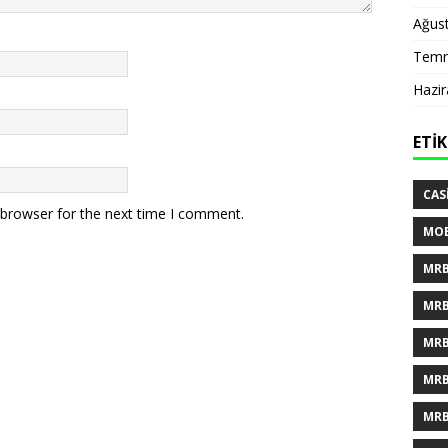
Ağus
Temm
Hazi
ETI
CAS
 browser for the next time I comment.
MOB
MRB
MRB
MRB
MRB
MRB