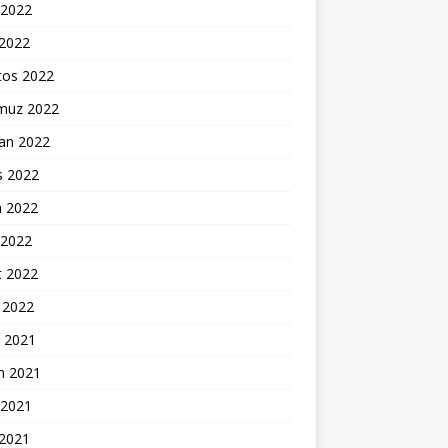
 2022
 2022
tos 2022
uz 2022
ran 2022
s 2022
n 2022
 2022
t 2022
 2022
k 2021
m 2021
 2021
 2021