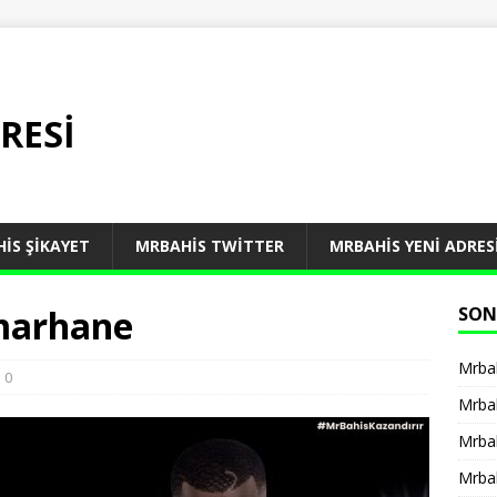
RESI
IS ŞIKAYET
MRBAHIS TWITTER
MRBAHIS YENI ADRES
marhane
SON
Mrbah
0
Mrbah
Mrba
Mrbah