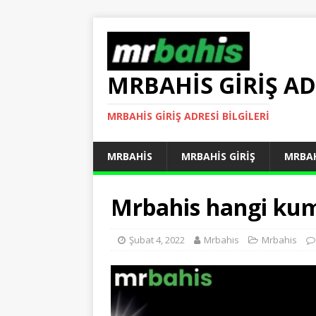
MRBAHIS GIRIŞ AD
MRBAHIS GIRIŞ ADRESI BILGILERI
MRBAHIS
MRBAHIS GIRIŞ
MRBAH
Mrbahis hangi ku
Şubat 4, 2022
Mrbahis
Mrbahis