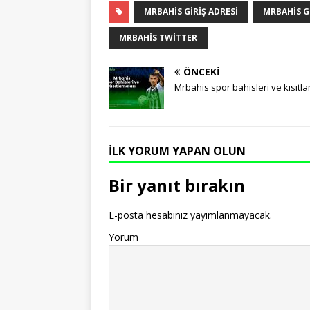
MRBAHIS GIRIŞ ADRESI
MRBAHIS G
MRBAHIS TWITTER
ÖNCEKI
Mrbahis spor bahisleri ve kısıtla
İLK YORUM YAPAN OLUN
Bir yanıt bırakın
E-posta hesabınız yayımlanmayacak.
Yorum