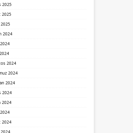
s 2025
t 2025
 2025
m 2024
 2024
 2024
tos 2024
uz 2024
ran 2024
s 2024
n 2024
 2024
t 2024
 2024