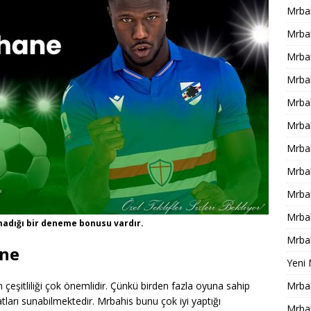
Mrbah
Mrbah
Mrbah
Mrba
Mrbah
Mrbah
Mrbah
Mrbah
Mrba
Mrba
lmadığı bir deneme bonusu vardır.
Mrba
ane
Yeni
Mrbah
çeşitliliği çok önemlidir. Çünkü birden fazla oyuna sahip
satları sunabilmektedir. Mrbahis bunu çok iyi yaptığı
Mrbah