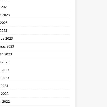
k 2023
m 2023
 2023
 2023
tos 2023
uz 2023
ran 2023
s 2023
n 2023
t 2023
 2023
k 2022
m 2022