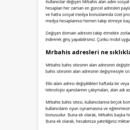
Kullanıcılar değişen Mrbahis alan adını sosya
hesapları her zaman en güncel adresleri payl
ve hatta sosyal medya bonuslarında özel prom
medya hesaplarınızı hemen takip etmeye başla
Değişen domain adresini takip etmekte zorla
indirerek giriş yapabilirsiniz. Çünkü mobil uy
Mrbahis adresleri ne sıklıkl
Mrbahis bahis sitesinin alan adresinin değiştiri
bahis sitesinin alan adresinin değişmesiyle oran
Etki alanı adresi değişiklikleri haftada bir veya
teknolojisi ajanslarının çalışmaları, alan adı ad
Mrbahis bahis sitesi, kullanıcılarına birçok 
kullanıcıların oyun oynamasına ve eğlenmesi
bonusudur. Buna ek olarak, Mrbahis başka hiç
Buna ek olarak, hesabınıza yatırdığınız miktar