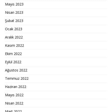
Mayıs 2023
Nisan 2023
Şubat 2023
Ocak 2023
Aralık 2022
Kasım 2022
Ekim 2022
Eylül 2022
Ağustos 2022
Temmuz 2022
Haziran 2022
Mayıs 2022
Nisan 2022
Mart 2022