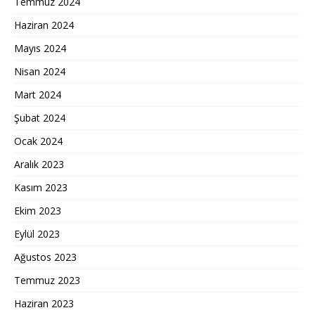
Temmuz 2024
Haziran 2024
Mayıs 2024
Nisan 2024
Mart 2024
Şubat 2024
Ocak 2024
Aralık 2023
Kasım 2023
Ekim 2023
Eylül 2023
Ağustos 2023
Temmuz 2023
Haziran 2023