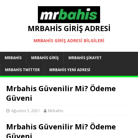
MRBAHIS GIRIŞ ADRESI
MRBAHIS GIRIŞ ADRESI BILGILERI
MRBAHIS
MRBAHIS GIRIŞ
MRBAHIS ŞIKAYET
MRBAHIS TWITTER
MRBAHIS YENI ADRESI
Mrbahis Güvenilir Mi? Ödeme
Güveni
Ağustos 5, 2021
Mrbahis
Mrbahis Güvenilir Mi? Ödeme
Güveni