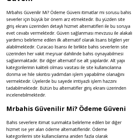
Mrbahis Güvenilir Mi? Ödeme Güveni itimatlar mi sorusu bahis
severler için büyük bir önem arz etmektedir. Bu yüzden site
giriş ekranı üzerinden detaylı hizmet alternatifleri ile bu soruya
evet cevabı vermektedir. Güven sağlanması mevzusu ile alakalı
yardımcı belirleme edilen ilk alternatif olarak lisans bilgileri yer
alabilmektedir. Curacao lisansı ile birlikte bahis severlerin site
üzerinden her vakit meşruar dahilinde bahis oynayabilmesi
sağlanmaktadır. Bir diğer alternatif ise alt yapılardır. Alt yapı
kategorilerinin kaliteli olması vasıtası ile site kullanıcılarına
donma ve hile sıkıntısı yadımdan işlem yapabilme olanağını
vermektedir. Üyelerde bu sayede imtiyazlı işlem hazzını
tadabilmektedir. Bütün bu alternatifler giriş ekranı üzerinden
incelenebilmektedir.
Mrbahis Güvenilir Mi? Ödeme Güveni
Bahis severlere itimat sunmakta belirleme edilen bir diğer
hizmet ise yer alan ödeme alternatifleridir. Ödeme
kategorilerini site kullanıcılarına aniden fazla olarak