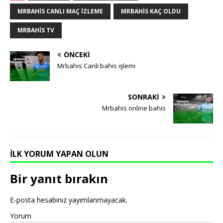
MRBAHIS CANLI MAÇ IZLEME
MRBAHIS KAÇ OLDU
MRBAHIS TV
ÖNCEKI
Mrbahis Canlı bahis işlemi
SONRAKI
Mrbahis online bahis
İLK YORUM YAPAN OLUN
Bir yanıt bırakın
E-posta hesabınız yayımlanmayacak.
Yorum