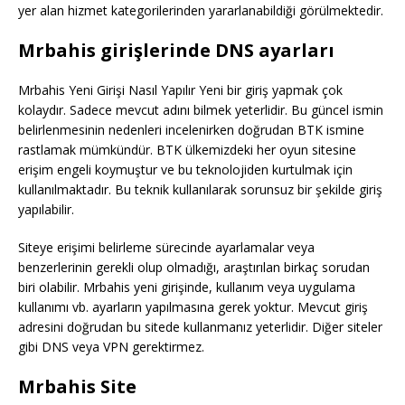
yer alan hizmet kategorilerinden yararlanabildiği görülmektedir.
Mrbahis girişlerinde DNS ayarları
Mrbahis Yeni Girişi Nasıl Yapılır Yeni bir giriş yapmak çok
kolaydır. Sadece mevcut adını bilmek yeterlidir. Bu güncel ismin
belirlenmesinin nedenleri incelenirken doğrudan BTK ismine
rastlamak mümkündür. BTK ülkemizdeki her oyun sitesine
erişim engeli koymuştur ve bu teknolojiden kurtulmak için
kullanılmaktadır. Bu teknik kullanılarak sorunsuz bir şekilde giriş
yapılabilir.
Siteye erişimi belirleme sürecinde ayarlamalar veya
benzerlerinin gerekli olup olmadığı, araştırılan birkaç sorudan
biri olabilir. Mrbahis yeni girişinde, kullanım veya uygulama
kullanımı vb. ayarların yapılmasına gerek yoktur. Mevcut giriş
adresini doğrudan bu sitede kullanmanız yeterlidir. Diğer siteler
gibi DNS veya VPN gerektirmez.
Mrbahis Site