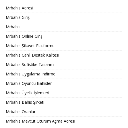
Mrbahis Adresi
Mrbahis Giriş
Mrbahis
Mrbahis Online Giriş
Mrbahis Şikayet Platformu
Mrbahis Canlı Destek Kalitesi
Mrbahis Sofistike Tasarım
Mrbahis Uygulama İndirme
Mrbahis Oyuncu Bahisleri
Mrbahis Üyelik İşlemleri
Mrbahis Bahis Şirketi
Mrbahis Oranlar
Mrbahis Mevcut Oturum Açma Adresi