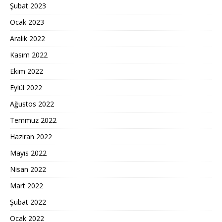
Şubat 2023
Ocak 2023
Aralık 2022
Kasım 2022
Ekim 2022
Eylül 2022
Ağustos 2022
Temmuz 2022
Haziran 2022
Mayıs 2022
Nisan 2022
Mart 2022
Şubat 2022
Ocak 2022