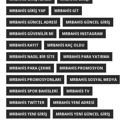
MRBAHIS GIRIŞ YAP
MRBAHIS GIT
MRBAHIS GÜNCEL ADRESI
MRBAHIS GÜNCEL GIRIŞ
MRBAHIS GÜVENILIR MI
MRBAHIS INSTAGRAM
MRBAHIS KAYIT
MRBAHIS KAÇ OLDU
MRBAHIS NASIL BIR SITE
MRBAHIS PARA YATIRMA
MRBAHIS PARA ÇEKME
MRBAHIS PROMOSYON
MRBAHIS PROMOSYONLARI
MRBAHIS SOSYAL MEDYA
MRBAHIS SPOR BAHISLERI
MRBAHIS TV
MRBAHIS TWITTER
MRBAHIS YENI ADRESI
MRBAHIS YENI GIRIŞ
MRBAHIS YENI GÜNCEL GIRIŞ
MRBAHIS ÜYELIK
MRBAHIS ŞIKAYET
MRBAHIS ŞIKAYETVAR
MRBAHIS ŞIKAYET VAR