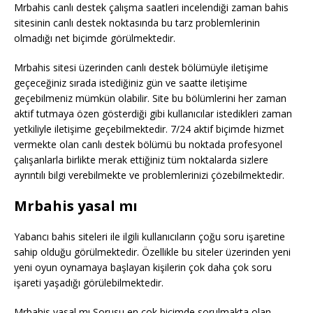
Mrbahis canlı destek çalışma saatleri incelendiği zaman bahis
sitesinin canlı destek noktasında bu tarz problemlerinin
olmadığı net biçimde görülmektedir.
Mrbahis sitesi üzerinden canlı destek bölümüyle iletişime
geçeceğiniz sırada istediğiniz gün ve saatte iletişime
geçebilmeniz mümkün olabilir. Site bu bölümlerini her zaman
aktif tutmaya özen gösterdiği gibi kullanıcılar istedikleri zaman
yetkiliyle iletişime geçebilmektedir. 7/24 aktif biçimde hizmet
vermekte olan canlı destek bölümü bu noktada profesyonel
çalışanlarla birlikte merak ettiğiniz tüm noktalarda sizlere
ayrıntılı bilgi verebilmekte ve problemlerinizi çözebilmektedir.
Mrbahis yasal mı
Yabancı bahis siteleri ile ilgili kullanıcıların çoğu soru işaretine
sahip olduğu görülmektedir. Özellikle bu siteler üzerinden yeni
yeni oyun oynamaya başlayan kişilerin çok daha çok soru
işareti yaşadığı görülebilmektedir.
Mrbahis yasal mı Sorusu en çok biçimde sorulmakta olan