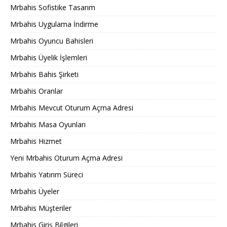
Mrbahis Sofistike Tasarım
Mrbahis Uygulama İndirme
Mrbahis Oyuncu Bahisleri
Mrbahis Üyelik İşlemleri
Mrbahis Bahis Şirketi
Mrbahis Oranlar
Mrbahis Mevcut Oturum Açma Adresi
Mrbahis Masa Oyunları
Mrbahis Hizmet
Yeni Mrbahis Oturum Açma Adresi
Mrbahis Yatırım Süreci
Mrbahis Üyeler
Mrbahis Müşteriler
Mrbahis Giriş Bilgileri