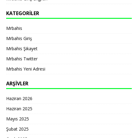
KATEGORILER
Mrbahis
Mrbahis Giriş
Mrbahis Şikayet
Mrbahis Twitter
Mrbahis Yeni Adresi
ARŞIVLER
Haziran 2026
Haziran 2025
Mayıs 2025
Şubat 2025