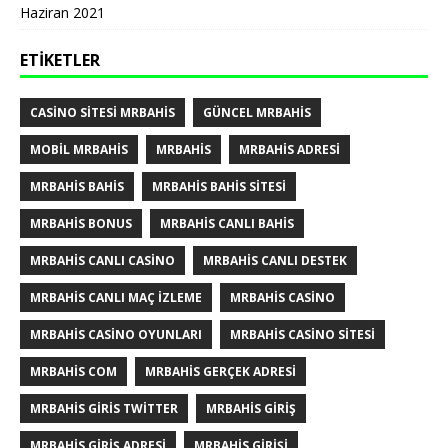
Haziran 2021
ETIKETLER
CASINO SITESI MRBAHIS
GÜNCEL MRBAHIS
MOBIL MRBAHIS
MRBAHIS
MRBAHIS ADRESI
MRBAHIS BAHIS
MRBAHIS BAHIS SITESI
MRBAHIS BONUS
MRBAHIS CANLI BAHIS
MRBAHIS CANLI CASINO
MRBAHIS CANLI DESTEK
MRBAHIS CANLI MAÇ IZLEME
MRBAHIS CASINO
MRBAHIS CASINO OYUNLARI
MRBAHIS CASINO SITESI
MRBAHIS COM
MRBAHIS GERÇEK ADRESI
MRBAHIS GIRIS TWITTER
MRBAHIS GIRIŞ
MRBAHIS GIRIŞ ADRESI
MRBAHIS GIRIŞI