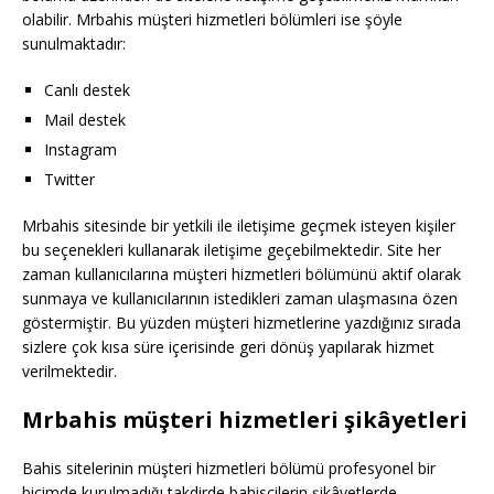
olabilir. Mrbahis müşteri hizmetleri bölümleri ise şöyle
sunulmaktadır:
Canlı destek
Mail destek
Instagram
Twitter
Mrbahis sitesinde bir yetkili ile iletişime geçmek isteyen kişiler
bu seçenekleri kullanarak iletişime geçebilmektedir. Site her
zaman kullanıcılarına müşteri hizmetleri bölümünü aktif olarak
sunmaya ve kullanıcılarının istedikleri zaman ulaşmasına özen
göstermiştir. Bu yüzden müşteri hizmetlerine yazdığınız sırada
sizlere çok kısa süre içerisinde geri dönüş yapılarak hizmet
verilmektedir.
Mrbahis müşteri hizmetleri şikâyetleri
Bahis sitelerinin müşteri hizmetleri bölümü profesyonel bir
biçimde kurulmadığı takdirde bahisçilerin şikâyetlerde