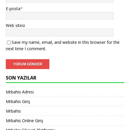
E-posta
*
Web sitesi
Save my name, email, and website in this browser for the
next time I comment.
SON YAZILAR
Mrbahis Adresi
Mrbahis Giriş
Mrbahis
Mrbahis Online Giriş