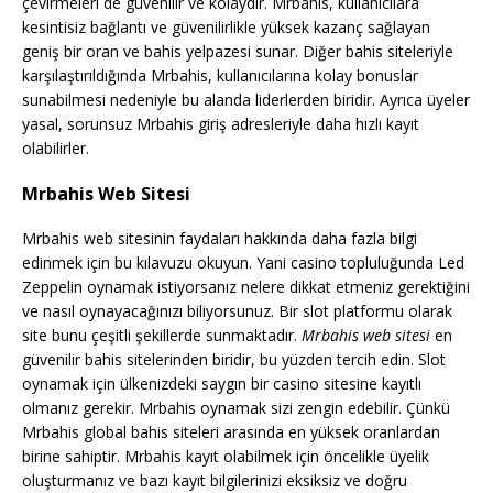
çevirmeleri de güvenilir ve kolaydır. Mrbahis, kullanıcılara
kesintisiz bağlantı ve güvenilirlikle yüksek kazanç sağlayan
geniş bir oran ve bahis yelpazesi sunar. Diğer bahis siteleriyle
karşılaştırıldığında Mrbahis, kullanıcılarına kolay bonuslar
sunabilmesi nedeniyle bu alanda liderlerden biridir. Ayrıca üyeler
yasal, sorunsuz Mrbahis giriş adresleriyle daha hızlı kayıt
olabilirler.
Mrbahis Web Sitesi
Mrbahis web sitesinin faydaları hakkında daha fazla bilgi
edinmek için bu kılavuzu okuyun. Yani casino topluluğunda Led
Zeppelin oynamak istiyorsanız nelere dikkat etmeniz gerektiğini
ve nasıl oynayacağınızı biliyorsunuz. Bir slot platformu olarak
site bunu çeşitli şekillerde sunmaktadır.
Mrbahis web sitesi
en
güvenilir bahis sitelerinden biridir, bu yüzden tercih edin. Slot
oynamak için ülkenizdeki saygın bir casino sitesine kayıtlı
olmanız gerekir. Mrbahis oynamak sizi zengin edebilir. Çünkü
Mrbahis global bahis siteleri arasında en yüksek oranlardan
birine sahiptir. Mrbahis kayıt olabilmek için öncelikle üyelik
oluşturmanız ve bazı kayıt bilgilerinizi eksiksiz ve doğru