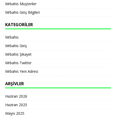
Mrbahis Müşteriler
Mrbahis Giriş Bilgileri
KATEGORILER
Mrbahis
Mrbahis Giriş
Mrbahis Şikayet
Mrbahis Twitter
Mrbahis Yeni Adresi
ARŞIVLER
Haziran 2026
Haziran 2025
Mayıs 2025