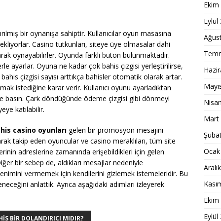
Ekim
Eylül
rılmış bir oynanışa sahiptir. Kullanıcılar oyun masasına
Ağus
bekliyorlar. Casino tutkunları, siteye üye olmasalar dahi
Temm
arak oynayabilirler. Oyunda farklı buton bulunmaktadır.
e ayarlar. Oyuna ne kadar çok bahis çizgisi yerleştirilirse,
Hazi
his çizgisi sayısı arttıkça bahisler otomatik olarak artar.
Mayı
ak istediğine karar verir. Kullanıcı oyunu ayarladıktan
e basın. Çark döndüğünde ödeme çizgisi gibi dönmeyi
Nisa
ye katılabilir.
Mart
his casino oyunları
gelen bir promosyon mesajını
Şuba
arak takip eden oyuncular ve casino meraklıları, tüm site
Ocak
lerinin adreslerine zamanında erişebildikleri için gelen
ğer bir sebep de, aldıkları mesajlar nedeniyle
Aralı
izlenimini vermemek için kendilerini gizlemek istemeleridir. Bu
Kası
neceğini anlattık. Ayrıca aşağıdaki adımları izleyerek
Ekim
Eylül
IS BIR DOLANDIRICI MIDIR?