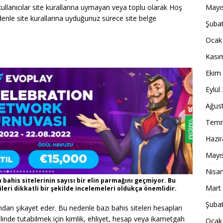
Mayı
u kullanıcılar site kurallarına uymayan veya toplu olarak Hoş
denle site kurallarına uyduğunuz sürece site belge
Şuba
Ocak
Kası
Ekim
Eylül
Ağus
Temm
Hazi
Mayı
Nisa
bahis sitelerinin sayısı bir elin parmağını geçmiyor. Bu
Mart
leri dikkatli bir şekilde incelemeleri oldukça önemlidir.
Şuba
an şikayet eder. Bu nedenle bazı bahis siteleri hesapları
linde tutabilmek için kimlik, ehliyet, hesap veya ikametgah
Ocak