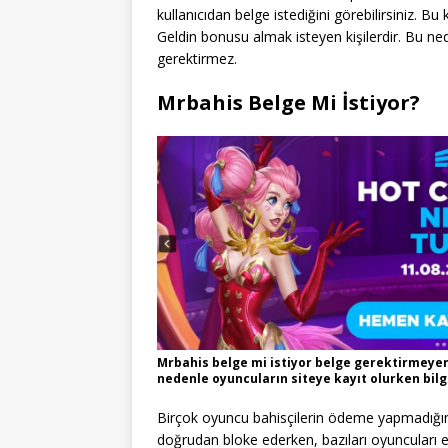
kullanıcıdan belge istediğini görebilirsiniz. B
Geldin bonusu almak isteyen kişilerdir. Bu ne
gerektirmez.
Mrbahis Belge Mi İstiyor?
Mrbahis belge mi istiyor belge gerektirmeyen 
nedenle oyuncuların siteye kayıt olurken bilgi
Birçok oyuncu bahisçilerin ödeme yapmadığınd
doğrudan bloke ederken, bazıları oyuncuları e