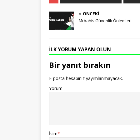
ÖNCEKI
Mrbahis Güvenlik Önlemleri
İLK YORUM YAPAN OLUN
Bir yanıt bırakın
E-posta hesabınız yayımlanmayacak.
Yorum
İsim
*