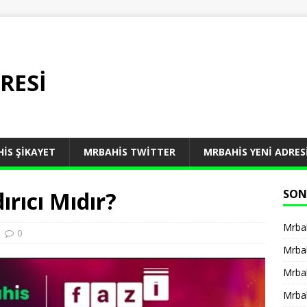
RESI
IS ŞIKAYET
MRBAHIS TWITTER
MRBAHIS YENI ADRES
ırıcı Mıdır?
SON
Mrbah
0
Mrbah
Mrba
Mrbah