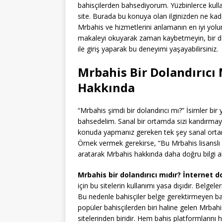
bahisçilerden bahsediyorum. Yüzbinlerce kullanı
site. Burada bu konuya olan ilginizden ne ka
Mrbahis ve hizmetlerini anlamanın en iyi y
makaleyi okuyarak zaman kaybetmeyin, bir de
ile giriş yaparak bu deneyimi yaşayabilirsiniz.
Mrbahis Bir Dolandırıcı 
Hakkında
“Mrbahis şimdi bir dolandırıcı mı?” İsimler bir 
bahsedelim. Sanal bir ortamda sizi kandırmaya
konuda yapmanız gereken tek şey sanal ortamın 
Örnek vermek gerekirse, “Bu Mrbahis lisanslı bi
aratarak Mrbahis hakkında daha doğru bilgi alab
Mrbahis bir dolandırıcı mıdır? İnternet do
için bu sitelerin kullanımı yasa dışıdır. Belgel
Bu nedenle bahisçiler belge gerektirmeyen bah
popüler bahisçilerden biri haline gelen Mrbahis
sitelerinden biridir. Hem bahis platformlarını