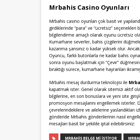
Mrbahis Casino Oyunları
Mrbahis casino oyunları çok basit ve yapılandı
girdiklerinde “para” ve “ücretsiz” seçenekleri 
bilgilendirme amaçlı olarak oyunu ücretsiz ol
Kumarhane severler, bahis çizgilerini düğmelerl
kazanma şansınız o kadar yüksek olur. Ancak ba
Oyuncu, farklı butonlarla ne kadar bahis oynam
sonra oyunu başlatmak için “Çevir” düğmesin
bıraktığı sürece, kumarhane hayranları ikramiye
Mrbahis mesaj durdurma teknolojisi ile
Mrba
kapatmak ister. Genel olarak sitemizi aktif ol
bilgilerine, en son bonuslara ve yeni site giriş
promosyon mesajlarını engellemek isterler. Di
çevrelerindekilere ve ailelerine yaslandıkları 
gönderide Mrbahis gönderilerinin nasıl engelle
mesajları basit bir şekilde iptal edebilirsiniz:
MRBAHIS BELGE MI İSTIYOR
MRBAH