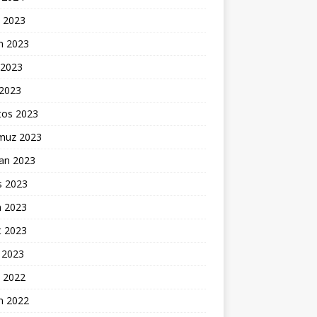
k 2023
m 2023
 2023
 2023
tos 2023
uz 2023
ran 2023
s 2023
n 2023
t 2023
 2023
k 2022
m 2022