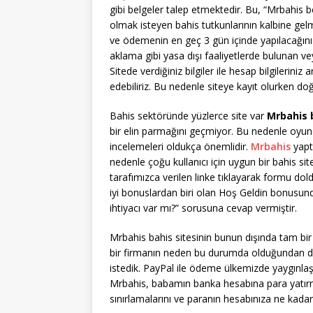
gibi belgeler talep etmektedir. Bu, “Mrbahis 
olmak isteyen bahis tutkunlarının kalbine gelm
ve ödemenin en geç 3 gün içinde yapılacağını b
aklama gibi yasa dışı faaliyetlerde bulunan v
Sitede verdiğiniz bilgiler ile hesap bilgilerini
edebiliriz. Bu nedenle siteye kayıt olurken do
Bahis sektöründe yüzlerce site var
Mrbahis b
bir elin parmağını geçmiyor. Bu nedenle oyuncula
incelemeleri oldukça önemlidir.
Mrbahis
yapt
nedenle çoğu kullanıcı için uygun bir bahis si
tarafımızca verilen linke tıklayarak formu dold
iyi bonuslardan biri olan Hoş Geldin bonusund
ihtiyacı var mı?” sorusuna cevap vermiştir.
Mrbahis bahis sitesinin bunun dışında tam bir
bir firmanın neden bu durumda olduğundan d
istedik. PayPal ile ödeme ülkemizde yaygınlaş
Mrbahis, babamın banka hesabına para yatırmak
sınırlamalarını ve paranın hesabınıza ne kadar s