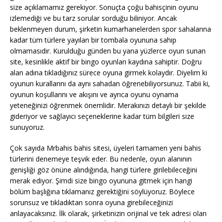
size açıklamamız gerekiyor. Sonuçta çoğu bahisçinin oyunu
izlemediği ve bu tarz sorular sorduğu biliniyor. Ancak
beklenmeyen durum, şirketin kumarhanelerden spor sahalarına
kadar tüm türlere yayılan bir tombala oyununa sahip
olmamasıdır. Kurulduğu günden bu yana yüzlerce oyun sunan
site, kesinlikle aktif bir bingo oyunları kaydına sahiptir. Doğru
alan adına tıkladığınız sürece oyuna girmek kolaydır. Diyelim ki
oyunun kurallarını da aynı sahadan öğrenebiliyorsunuz. Tabii ki,
oyunun koşullarını ve akışını ve ayrıca oyunu oynama
yeteneğinizi öğrenmek önemlidir. Merakınızı detaylı bir şekilde
gideriyor ve sağlayıcı seçeneklerine kadar tüm bilgileri size
sunuyoruz.
Çok sayıda Mrbahis bahis sitesi, üyeleri tamamen yeni bahis
türlerini denemeye teşvik eder. Bu nedenle, oyun alanının
genişliği göz önüne alındığında, hangi türlere girilebileceğini
merak ediyor. Şimdi size bingo oyununa gitmek için hangi
bölüm başlığına tıklamanız gerektiğini söylüyoruz. Böylece
sorunsuz ve tıkladıktan sonra oyuna girebileceğinizi
anlayacaksınız. İlk olarak, şirketinizin orijinal ve tek adresi olan