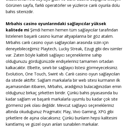
Görünen sayfa, farklı operatörler ve yüzlerce canlı oyunla dolu
bahis sitenizdir.
Mrbahis casino oyunlarındaki sağlayıcılar yüksek
kalitede mi
Şimdi hemen hemen tüm sağlayıcılar tarafından
listelenen başarılı casino kumar altyapılarına bir göz atalım.
Mrbahis canlı casino oyun sağlayıcıları arasında sizin için
deneyebileceğimiz Playtech, Lucky Streak, Ezugi gibi dev isimler
var. Zaten böyle kaliteli sağlayıcı seçeneklerine sahip
olduğunuzu gördüğünüzde endişeleriniz tamamen ortadan
kalkacaktır. Elbette, sınırlı bir sağlayıcı listesi görmeyeceksiniz.
Evolution, One Touch, Swint vb. Canlı casino oyun sağlayıcıları
da sitede aktiftir. Sağlam markalarla bir web sitesi kurmanın ilk
aşamasından itibaren, Mrbahis, aradığınızı bulacağınızdan emin
olduğunuz birkaç şirketten biridir. Çünkü bahis piyasasında bu
kadar sağlam ve başarılı markalarla uyumlu bu kadar çok site
görmeniz pek olası değildir. Mevcut sağlayıcı seçenekleriniz
altında okuduğunuz Pragmatic Play, Vivo Gaming, XPG gibi
şirketlere de aşina olacaksınız. Çünkü bunların hepsi kalitesini
kanıtlamış ve güzel oyun anları sunabilen markalar.