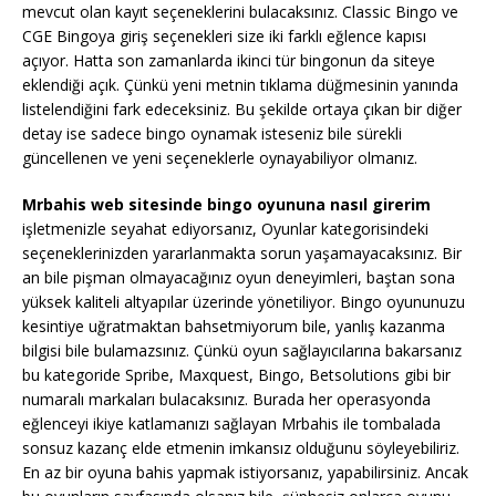
mevcut olan kayıt seçeneklerini bulacaksınız. Classic Bingo ve
CGE Bingoya giriş seçenekleri size iki farklı eğlence kapısı
açıyor. Hatta son zamanlarda ikinci tür bingonun da siteye
eklendiği açık. Çünkü yeni metnin tıklama düğmesinin yanında
listelendiğini fark edeceksiniz. Bu şekilde ortaya çıkan bir diğer
detay ise sadece bingo oynamak isteseniz bile sürekli
güncellenen ve yeni seçeneklerle oynayabiliyor olmanız.
Mrbahis web sitesinde bingo oyununa nasıl girerim
işletmenizle seyahat ediyorsanız, Oyunlar kategorisindeki
seçeneklerinizden yararlanmakta sorun yaşamayacaksınız. Bir
an bile pişman olmayacağınız oyun deneyimleri, baştan sona
yüksek kaliteli altyapılar üzerinde yönetiliyor. Bingo oyununuzu
kesintiye uğratmaktan bahsetmiyorum bile, yanlış kazanma
bilgisi bile bulamazsınız. Çünkü oyun sağlayıcılarına bakarsanız
bu kategoride Spribe, Maxquest, Bingo, Betsolutions gibi bir
numaralı markaları bulacaksınız. Burada her operasyonda
eğlenceyi ikiye katlamanızı sağlayan Mrbahis ile tombalada
sonsuz kazanç elde etmenin imkansız olduğunu söyleyebiliriz.
En az bir oyuna bahis yapmak istiyorsanız, yapabilirsiniz. Ancak