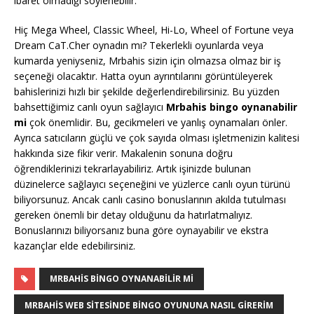
ibaret olmadığı söylenebilir.
Hiç Mega Wheel, Classic Wheel, Hi-Lo, Wheel of Fortune veya
Dream CaT.Cher oynadın mı? Tekerlekli oyunlarda veya
kumarda yeniyseniz, Mrbahis sizin için olmazsa olmaz bir iş
seçeneği olacaktır. Hatta oyun ayrıntılarını görüntüleyerek
bahislerinizi hızlı bir şekilde değerlendirebilirsiniz. Bu yüzden
bahsettiğimiz canlı oyun sağlayıcı
Mrbahis bingo oynanabilir
mi
çok önemlidir. Bu, gecikmeleri ve yanlış oynamaları önler.
Ayrıca satıcıların güçlü ve çok sayıda olması işletmenizin kalitesi
hakkında size fikir verir. Makalenin sonuna doğru
öğrendiklerinizi tekrarlayabiliriz. Artık işinizde bulunan
düzinelerce sağlayıcı seçeneğini ve yüzlerce canlı oyun türünü
biliyorsunuz. Ancak canlı casino bonuslarının akılda tutulması
gereken önemli bir detay olduğunu da hatırlatmalıyız.
Bonuslarınızı biliyorsanız buna göre oynayabilir ve ekstra
kazançlar elde edebilirsiniz.
MRBAHIS BINGO OYNANABILIR MI
MRBAHIS WEB SITESINDE BINGO OYUNUNA NASIL GIRERIM