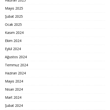
Haziran 2025
Mayıs 2025
Şubat 2025
Ocak 2025
Kasım 2024
Ekim 2024
Eylül 2024
Ağustos 2024
Temmuz 2024
Haziran 2024
Mayıs 2024
Nisan 2024
Mart 2024
Şubat 2024