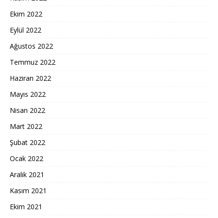
Ekim 2022
Eylül 2022
Ağustos 2022
Temmuz 2022
Haziran 2022
Mayıs 2022
Nisan 2022
Mart 2022
Şubat 2022
Ocak 2022
Aralık 2021
Kasım 2021
Ekim 2021