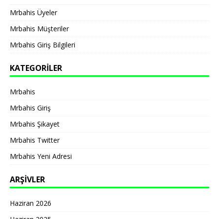
Mrbahis Üyeler
Mrbahis Müşteriler
Mrbahis Giriş Bilgileri
KATEGORILER
Mrbahis
Mrbahis Giriş
Mrbahis Şikayet
Mrbahis Twitter
Mrbahis Yeni Adresi
ARŞIVLER
Haziran 2026