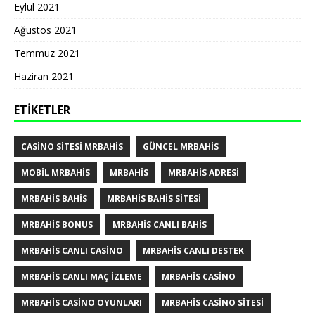
Eylül 2021
Ağustos 2021
Temmuz 2021
Haziran 2021
ETIKETLER
CASINO SITESI MRBAHIS
GÜNCEL MRBAHIS
MOBIL MRBAHIS
MRBAHIS
MRBAHIS ADRESI
MRBAHIS BAHIS
MRBAHIS BAHIS SITESI
MRBAHIS BONUS
MRBAHIS CANLI BAHIS
MRBAHIS CANLI CASINO
MRBAHIS CANLI DESTEK
MRBAHIS CANLI MAÇ IZLEME
MRBAHIS CASINO
MRBAHIS CASINO OYUNLARI
MRBAHIS CASINO SITESI