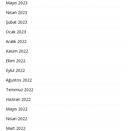
Mayıs 2023
Nisan 2023
Şubat 2023
Ocak 2023
Aralık 2022
Kasım 2022
Ekim 2022
Eylül 2022
Ağustos 2022
Temmuz 2022
Haziran 2022
Mayıs 2022
Nisan 2022
Mart 2022