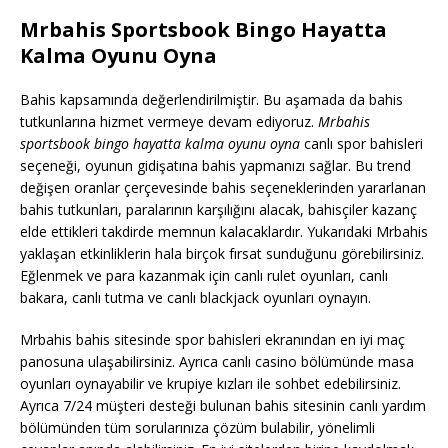
Mrbahis Sportsbook Bingo Hayatta
Kalma Oyunu Oyna
Bahis kapsamında değerlendirilmiştir. Bu aşamada da bahis
tutkunlarına hizmet vermeye devam ediyoruz.
Mrbahis
sportsbook bingo hayatta kalma oyunu oyna
canlı spor bahisleri
seçeneği, oyunun gidişatına bahis yapmanızı sağlar. Bu trend
değişen oranlar çerçevesinde bahis seçeneklerinden yararlanan
bahis tutkunları, paralarının karşılığını alacak, bahisçiler kazanç
elde ettikleri takdirde memnun kalacaklardır. Yukarıdaki Mrbahis
yaklaşan etkinliklerin hala birçok fırsat sunduğunu görebilirsiniz.
Eğlenmek ve para kazanmak için canlı rulet oyunları, canlı
bakara, canlı tutma ve canlı blackjack oyunları oynayın.
Mrbahis bahis sitesinde spor bahisleri ekranından en iyi maç
panosuna ulaşabilirsiniz. Ayrıca canlı casino bölümünde masa
oyunları oynayabilir ve krupiye kızları ile sohbet edebilirsiniz.
Ayrıca 7/24 müşteri desteği bulunan bahis sitesinin canlı yardım
bölümünden tüm sorularınıza çözüm bulabilir, yönelimli