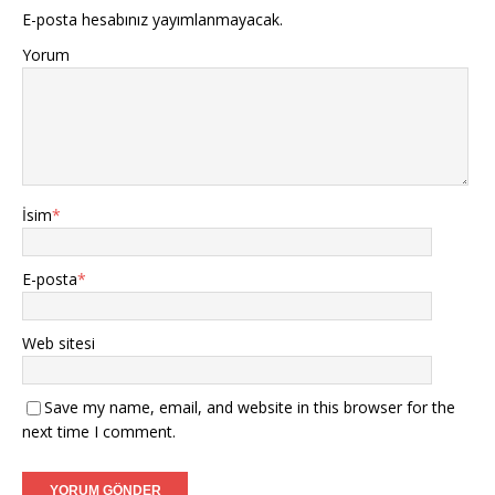
E-posta hesabınız yayımlanmayacak.
Yorum
İsim
*
E-posta
*
Web sitesi
Save my name, email, and website in this browser for the
next time I comment.