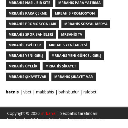
MRBAHIS NASIL BIR SITE
MRBAHIS PARA YATIRMA
MRBAHIS PARA ÇEKME
MRBAHIS PROMOSYON
MRBAHIS PROMOSYONLARI
MRBAHIS SOSYAL MEDYA
MRBAHIS SPOR BAHISLERI
MRBAHIS TV
MRBAHIS TWITTER
MRBAHIS YENI ADRESI
MRBAHIS YENI GIRIŞ
MRBAHIS YENI GÜNCEL GIRIŞ
MRBAHIS ÜYELIK
MRBAHIS ŞIKAYET
MRBAHIS ŞIKAYETVAR
MRBAHIS ŞIKAYET VAR
betnis
|
vbet
|
maltbahis
|
bahisbudur
|
rulobet
Copyright © 2020
mrbahis
| Seobahis tarafından
kurulmuştur. Web sitesi üzerinde bulunan tüm bilgiler
bilgilendirme amaçlı yazılmıştır. Bu bilgiler üzerine bahis