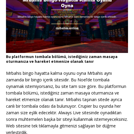
Bu platformun tombala bölümü, istediğiniz zaman masaya
oturmanıza ve hareket etmenize olanak tanır
Mrbahis bingo hayatta kalma oyunu oyna Mrbahis aynı
zamanda bir bingo içerik sitesidir. Bu Noel’de tombala
oynamak istemiyorsanız, bu site tam size göre. Bu platformun
tombala bölümü, istediğiniz zaman masaya oturmanıza ve
hareket etmenize olanak tanır. Mrbahis taşınan sitede ayrıca
canlı bir tombala odası da bulunuyor. Crupier bu oyunda her
zaman size eşlik edecektir. Always Live sitesinde oynadıktan
sonra muhtemelen başka bir siteyi kullanmak istemeyeceksiniz.
Web sitesine tek tıklamayla gitmenizi sağlayan bir düğme
yerleştirdik.