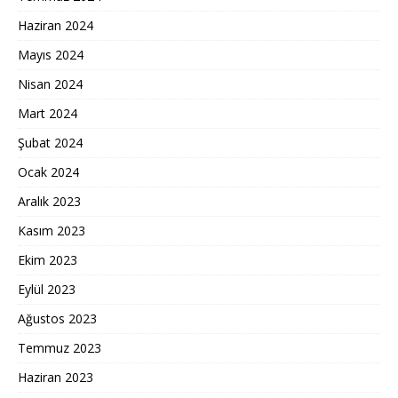
Haziran 2024
Mayıs 2024
Nisan 2024
Mart 2024
Şubat 2024
Ocak 2024
Aralık 2023
Kasım 2023
Ekim 2023
Eylül 2023
Ağustos 2023
Temmuz 2023
Haziran 2023