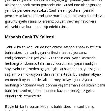
alt köşede canlı metin göreceksiniz. Bu bölüme tıkladığınızda
yeni bir pencere açılacaktır. Canlı ekranı gösteren yeni bir
pencere açılacaktır. Aradığınız maçı burada kolayca bulabilir ve
görüntüleyebilirsiniz. Dilerseniz bu yeni sekmeyi favorilere
ekleyebilir ve buradan takip edebilirsiniz.
Mrbahis Canlı TV Kalitesi
Tabii ki kalite konuları da inceleniyor.
Mrbahis canlı tv kalitesi
bahis sitesinde canlı yayın kalitesini test ediyorsanız
endişelenecek bir şey yok. Bu sitenin canlı yayın kısmında
herhangi bir donma, takılma vb. durumların yaşanmadığını
söyleyebilirim. Nedeni gayet açık. Bu hizmetler altyapısı çok
sağlam olan lokasyonlardan verilmektedir. Bu sağlam altyapı,
en önemli oyunları bile takip etmeyi kolaylaştırır. Ayrıca
herhangi bir donma veya donma yaşamamanız da sitenin canlı
bahislere ayrılmış bölümlerinden kazanabileceğiniz gelire
olumlu etki etmektedir.
Böyle bir kalite sunan Mrbahis bahis sitesinin canlı bahis