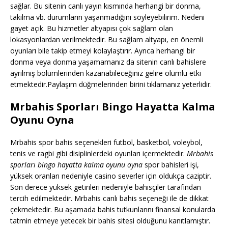
sağlar. Bu sitenin canlı yayın kısmında herhangi bir donma,
takılma vb. durumların yaşanmadığını söyleyebilirim. Nedeni
gayet açık. Bu hizmetler altyapısı çok sağlam olan
lokasyonlardan verilmektedir. Bu sağlam altyapı, en önemli
oyunları bile takip etmeyi kolaylaştırır. Ayrıca herhangi bir
donma veya donma yaşamamanız da sitenin canlı bahislere
ayrılmış bölümlerinden kazanabileceğiniz gelire olumlu etki
etmektedir.Paylaşım düğmelerinden birini tıklamanız yeterlidir.
Mrbahis Sporları Bingo Hayatta Kalma
Oyunu Oyna
Mrbahis spor bahis seçenekleri futbol, ​​basketbol, ​​voleybol,
tenis ve ragbi gibi disiplinlerdeki oyunları içermektedir.
Mrbahis
sporları bingo hayatta kalma oyunu oyna
spor bahisleri işi,
yüksek oranları nedeniyle casino severler için oldukça caziptir.
Son derece yüksek getirileri nedeniyle bahisçiler tarafından
tercih edilmektedir. Mrbahis canlı bahis seçeneği ile de dikkat
çekmektedir. Bu aşamada bahis tutkunlarını finansal konularda
tatmin etmeye yetecek bir bahis sitesi olduğunu kanıtlamıştır.