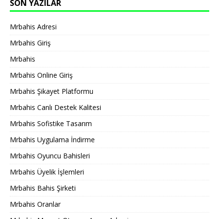
SON YAZILAR
Mrbahis Adresi
Mrbahis Giriş
Mrbahis
Mrbahis Online Giriş
Mrbahis Şikayet Platformu
Mrbahis Canlı Destek Kalitesi
Mrbahis Sofistike Tasarım
Mrbahis Uygulama İndirme
Mrbahis Oyuncu Bahisleri
Mrbahis Üyelik İşlemleri
Mrbahis Bahis Şirketi
Mrbahis Oranlar