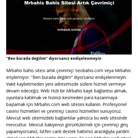
"Ben burada değilim" diyorsanız endişelenmeyin
Mrbahis bahis sitesi artık çevrimiçi ‘seobahis.com veya Mrbahis
erişilemiyor. “Ben burada değilim” diyorsanız endişelenmeyin.
Vakit kaybetmeden yeni adresimizde sizlere hizmet vermeye
devam edeceğiz. Web Hızlı bir Mrbahis kayıt bağlantısı almak,
oyunlara katılmak ve hızınızı kesmeden para kazanmaya
başlamak için Mrbahis.com web sitesini kullanın. Profesyonel
casino hizmetleri ve çevrimiçi casino hizmetleri sunuyoruz.
Mevcut web sitemizdeki bağlantılar yalnızca bu web sitesinde
mevcuttur. Mevcut bakiyenizi görüntülemek için çevrimiçi giriş
yapamıyorsanız, lütfen canlı destek hattımız aracılığıyla yardım