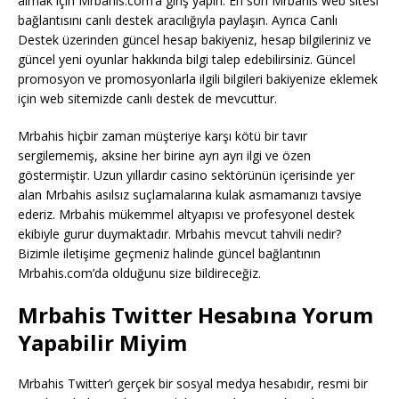
almak için Mrbahis.com’a giriş yapın. En son Mrbahis web sitesi
bağlantısını canlı destek aracılığıyla paylaşın. Ayrıca Canlı
Destek üzerinden güncel hesap bakiyeniz, hesap bilgileriniz ve
güncel yeni oyunlar hakkında bilgi talep edebilirsiniz. Güncel
promosyon ve promosyonlarla ilgili bilgileri bakiyenize eklemek
için web sitemizde canlı destek de mevcuttur.
Mrbahis hiçbir zaman müşteriye karşı kötü bir tavır
sergilememiş, aksine her birine ayrı ayrı ilgi ve özen
göstermiştir. Uzun yıllardır casino sektörünün içerisinde yer
alan Mrbahis asılsız suçlamalarına kulak asmamanızı tavsiye
ederiz. Mrbahis mükemmel altyapısı ve profesyonel destek
ekibiyle gurur duymaktadır. Mrbahis mevcut tahvili nedir?
Bizimle iletişime geçmeniz halinde güncel bağlantının
Mrbahis.com’da olduğunu size bildireceğiz.
Mrbahis Twitter Hesabına Yorum
Yapabilir Miyim
Mrbahis Twitter’ı gerçek bir sosyal medya hesabıdır, resmi bir