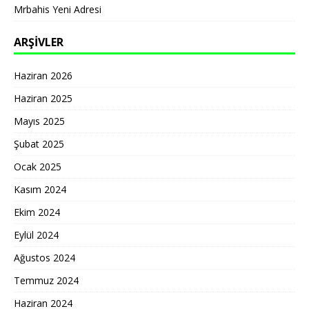
Mrbahis Yeni Adresi
ARŞIVLER
Haziran 2026
Haziran 2025
Mayıs 2025
Şubat 2025
Ocak 2025
Kasım 2024
Ekim 2024
Eylül 2024
Ağustos 2024
Temmuz 2024
Haziran 2024