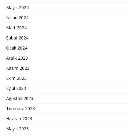
Mayıs 2024
Nisan 2024
Mart 2024
Şubat 2024
Ocak 2024
Aralık 2023
Kasım 2023
Ekim 2023
Eylül 2023
Ağustos 2023
Temmuz 2023
Haziran 2023
Mayıs 2023