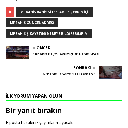
MRBAHIS BAHIS SITESI ARTIK ÇEVRIMIÇI
MRBAHIS GÜNCEL ADRESI
MRBAHIS ŞIKAYETINI NEREYE BILDIREBILIRIM
ÖNCEKI
Mrbahis Kayıt Çevrimiçi Bir Bahis Sitesi
SONRAKI
Mrbahis Esports Nasıl Oynanır
İLK YORUM YAPAN OLUN
Bir yanıt bırakın
E-posta hesabınız yayımlanmayacak.