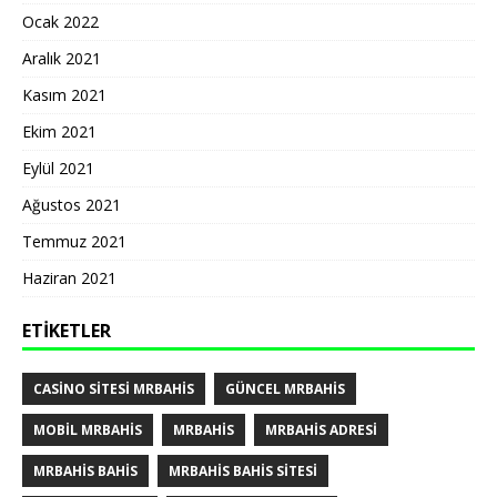
Ocak 2022
Aralık 2021
Kasım 2021
Ekim 2021
Eylül 2021
Ağustos 2021
Temmuz 2021
Haziran 2021
ETIKETLER
CASINO SITESI MRBAHIS
GÜNCEL MRBAHIS
MOBIL MRBAHIS
MRBAHIS
MRBAHIS ADRESI
MRBAHIS BAHIS
MRBAHIS BAHIS SITESI