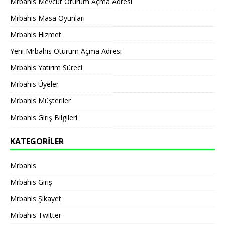
Mrbahis Mevcut Oturum Açma Adresi
Mrbahis Masa Oyunları
Mrbahis Hizmet
Yeni Mrbahis Oturum Açma Adresi
Mrbahis Yatırım Süreci
Mrbahis Üyeler
Mrbahis Müşteriler
Mrbahis Giriş Bilgileri
KATEGORILER
Mrbahis
Mrbahis Giriş
Mrbahis Şikayet
Mrbahis Twitter