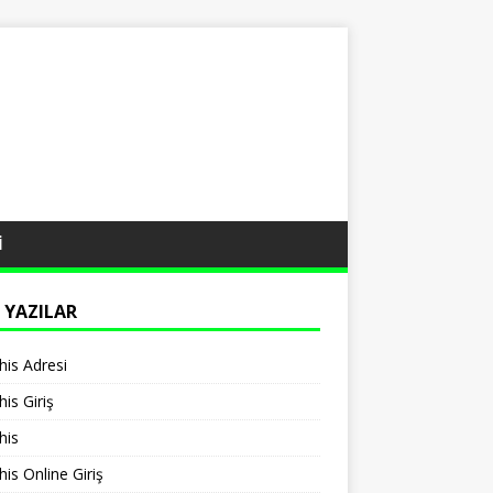
I
 YAZILAR
is Adresi
is Giriş
his
is Online Giriş