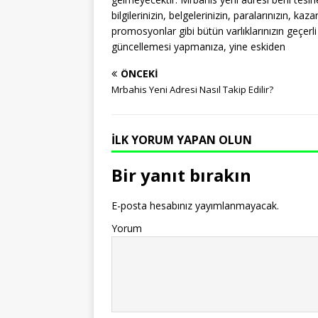
bilgilerinizin, belgelerinizin, paralarınızın, kaza
promosyonlar gibi bütün varlıklarınızın geçerli
güncellemesi yapmanıza, yine eskiden
ÖNCEKI
Mrbahis Yeni Adresi Nasıl Takip Edilir?
İLK YORUM YAPAN OLUN
Bir yanıt bırakın
E-posta hesabınız yayımlanmayacak.
Yorum