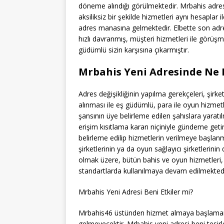
döneme alındığı görülmektedir. Mrbahis adresi 
aksiliksiz bir şekilde hizmetleri aynı hesaplar
adres manasına gelmektedir. Elbette son adre
hızlı davranmış, müşteri hizmetleri ile görüşmü
güdümlü sizin karşısına çıkarmıştır.
Mrbahis Yeni Adresinde Ne 
Adres değişikliğinin yapılma gerekçeleri, şirket
alınması ile eş güdümlü, para ile oyun hizmet
şansının üye belirleme edilen şahıslara yaratıl
erişim kısıtlama kararı niçiniyle gündeme geti
belirleme edilip hizmetlerin verilmeye başlan
şirketlerinin ya da oyun sağlayıcı şirketlerin
olmak üzere, bütün bahis ve oyun hizmetleri, y
standartlarda kullanılmaya devam edilmektedi
Mrbahis Yeni Adresi Beni Etkiler mi?
Mrbahis46 üstünden hizmet almaya başlamanız
gelmeyecektir. Mrbahis yeni adresi beni tesirler 