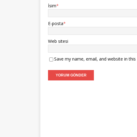
İsim
*
E-posta
*
Web sitesi
Save my name, email, and website in this