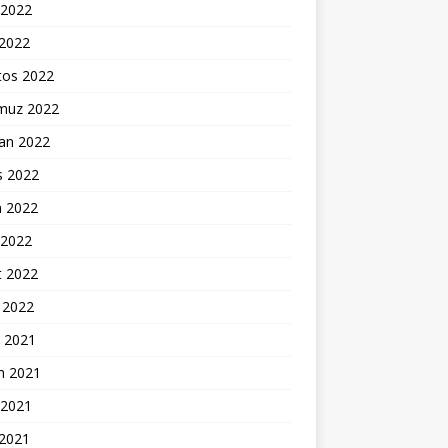
 2022
 2022
tos 2022
uz 2022
ran 2022
s 2022
n 2022
 2022
t 2022
 2022
k 2021
m 2021
 2021
 2021