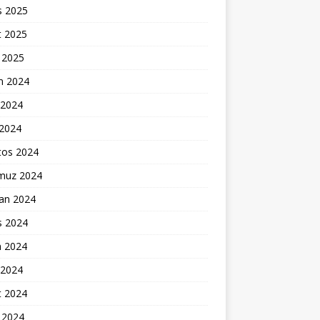
s 2025
t 2025
 2025
m 2024
 2024
 2024
tos 2024
uz 2024
ran 2024
s 2024
n 2024
 2024
t 2024
 2024