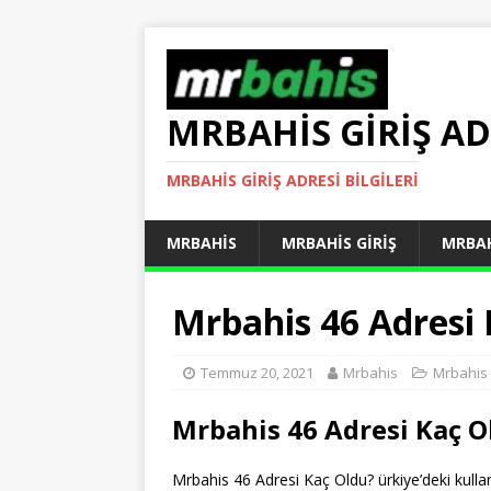
MRBAHIS GIRIŞ AD
MRBAHIS GIRIŞ ADRESI BILGILERI
MRBAHIS
MRBAHIS GIRIŞ
MRBAH
Mrbahis 46 Adresi
Temmuz 20, 2021
Mrbahis
Mrbahis
Mrbahis 46 Adresi Kaç O
Mrbahis 46 Adresi Kaç Oldu? ürkiye’deki kullanıc