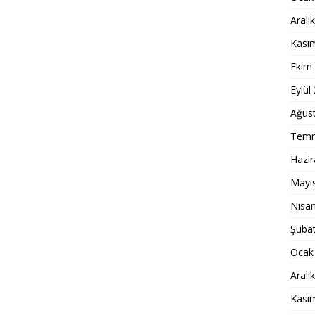
Aralı
Kası
Ekim
Eylül
Ağus
Temm
Hazi
Mayı
Nisa
Şuba
Ocak
Aralı
Kası