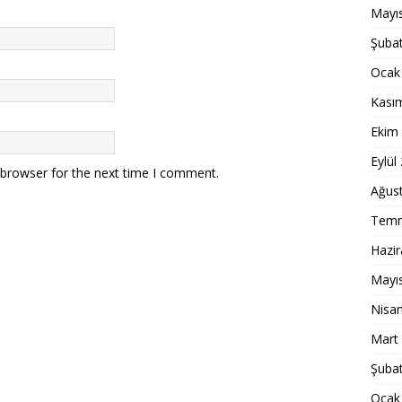
Mayı
Şuba
Ocak
Kası
Ekim
Eylül
 browser for the next time I comment.
Ağus
Temm
Hazi
Mayı
Nisa
Mart
Şuba
Ocak