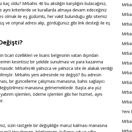
kaç oldu? Mrbahis 46 bu aksiliğin karşılığını bulacağınız,
Mrbah
 ile aynı kriterlerde ve kurallarda almaya devam edeceğiniz
Mrbah
s olmak ile eş güdümlü, her vakit bulunduğu gibi sitemiz
ş ve orijinal adresi alıp, gördüğünüz gibi link desteği ile eş
Mrbah
Mrba
Değişti?
Mrbah
Mrbah
in ticari özellikleri ve lisans belgesinin vatan dışından
lerinin kesintisiz bir şekilde sunulması ve para kazanma
Mrbah
masıdır. Mrbahis46 yalnızca ve yalnızca site ile alakalı verdiği
Mrbah
rilmiştir. Mrbahis yeni adresinde ne değişti? Bu adresin
ması, bir güncelleme çalışması manasına, bahis sağlayıcı
Mrba
in değiştirilmesi manasına gelmemektedir. Başta ara yüz
Mrba
atırım işlemleri, ödeme işlemleri gibi her hizmet, aynı
r.
Mrba
Yeni
Mrbah
, sizin rastgele bir değişikliğe maruz kalması manasına
Mrbah
mi? Hesabınızın, bilgilerinizin, kullanıcı adı ve şifre