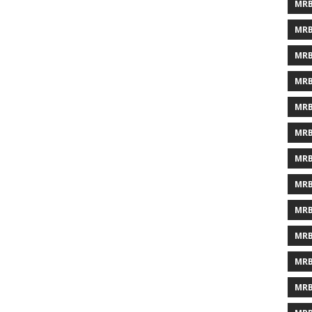
MRB
MRB
MRB
MRB
MRB
MRB
MRB
MRB
MRB
MRB
MRB
MRB