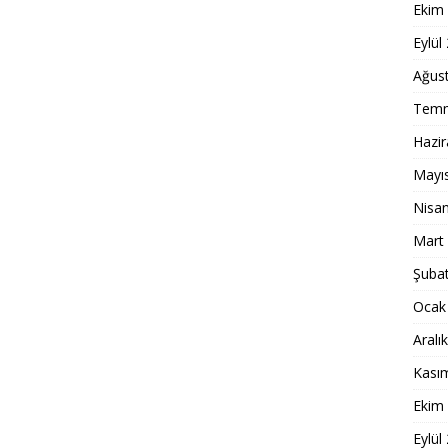
Ekim
Eylül
Ağus
Temm
Hazi
Mayı
Nisa
Mart
Şuba
Ocak
Aralı
Kası
Ekim
Eylül