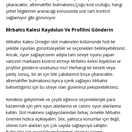
çıkaracaktır, alternatifler bulmalısınız.Çoğu kod sözlüğü, hangi
şirket bilgilerinin aranacağı konusunda size tam kontrol
sağlamıyor gibi görünüyor.
Mrbahis Kalesi Kaydolun Ve Profilini Gönderin
Mrbahis Kalesi Örneğin slot makineleri bölümünde hızlı bir
şekilde oyunları görüntüleyebilir ve seçenekleri belirleyebilirsiniz.
Ancak, oyun sağlayıcısının adıyla tam seviye oyunu yapan
satıcının markasını kontrol etmeyi
Mrbahis kalesi kaydolun ve
profilini gönderin
unuttunuz mu? Herhangi bir kesinti veya
yanlış sonuç, bir an için bile çabalarınızı boşa çıkaracaktır,
alternatifler bulmalısınız.Ayrıca içerik sağlayıcı Mrbahis
bahsettiğimiz için bu siteye olan güveninizi pekiştirebilirsiniz.
Kendinizi geliştirmek ve çeşitli eğlence seçenekleriyle para
kazanmak için yeni oyun alanlarına ve casino oyun alanlarına
katılın. Slot makinesi sağlayıcılarından birkaç örnekle Mrbahis
önemini hızlıca açıklayalım. Site, yalnızca konumlar için değil,
sitenin tüm alanları için çok sayıda sağlayıcıya sahiptir.
Bahisçiler için oyundaki mükemmel anlarıyla tanınır.