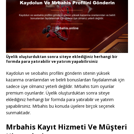
Üyelik oluşturduktan sonra siteye eklediğiniz herhangi bir
formda para yatırabilir ve yatırım yapabilirsiniz
Kaydolun ve seobahis profilini gönderin sitenin yüksek
kazanma oranlarından ve belirli bonuslardan faydalanmak için
sadece üye olmanız yeterli değildir. Mrbahis tüm oyunlar
premium oyunlardır. Üyelik oluşturduktan sonra siteye
eklediğiniz herhangi bir formda para yatırabilir ve yatırım
yapabilirsiniz. Mrbahis bu konuda üyelere birçok seçenek
sunmaktadır.
Mrbahis Kayıt Hizmeti Ve Müşteri