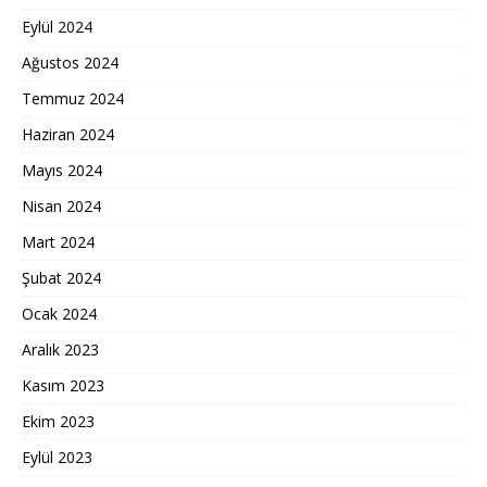
Eylül 2024
Ağustos 2024
Temmuz 2024
Haziran 2024
Mayıs 2024
Nisan 2024
Mart 2024
Şubat 2024
Ocak 2024
Aralık 2023
Kasım 2023
Ekim 2023
Eylül 2023