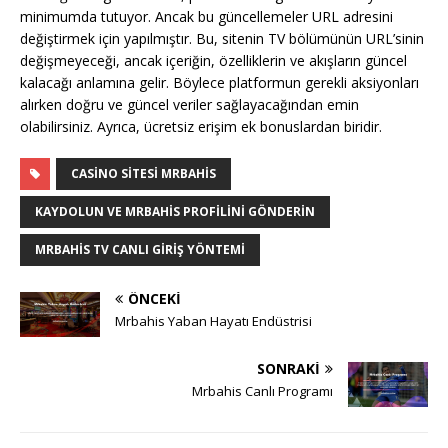
minimumda tutuyor. Ancak bu güncellemeler URL adresini
değiştirmek için yapılmıştır. Bu, sitenin TV bölümünün URL’sinin
değişmeyeceği, ancak içeriğin, özelliklerin ve akışların güncel
kalacağı anlamına gelir. Böylece platformun gerekli aksiyonları
alırken doğru ve güncel veriler sağlayacağından emin
olabilirsiniz. Ayrıca, ücretsiz erişim ek bonuslardan biridir.
CASINO SITESI MRBAHIS
KAYDOLUN VE MRBAHIS PROFILINI GÖNDERIN
MRBAHIS TV CANLI GIRIŞ YÖNTEMI
ÖNCEKI
Mrbahis Yaban Hayatı Endüstrisi
SONRAKI
Mrbahis Canlı Programı