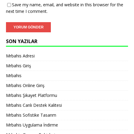
Save my name, email, and website in this browser for the
next time I comment.
SON YAZILAR
Mrbahis Adresi
Mrbahis Giriş
Mrbahis
Mrbahis Online Giriş
Mrbahis Şikayet Platformu
Mrbahis Canlı Destek Kalitesi
Mrbahis Sofistike Tasarım
Mrbahis Uygulama İndirme