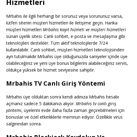
Hizmetleri
Mrbahis ile ilgili herhangi bir sorunuz veya sorununuz varsa,
lütfen sitenin müşteri hizmetleri ile iletişime geçin. Harika
müşteri hizmetleri
Mrbahis kayıt hizmeti ve müşteri hizmetleri
sunan üyelik sitesi. Canlı sohbet, e-posta ve mesajlaşma gibi
teknolojileri destekler. Tüm aktif teknolojilerde 7/24
kullanılabilir. Canlı sohbet, müşteri hizmetleri teknolojisinden
ayrı tutulmalıdır.Mrbahis üye olduğunuzda saniyeler içinde üye
olabileceğiniz ve yeni üye bonus bilgilerini alabileceğiniz servis,
oldukça yüksek bir hizmet seviyesine sahiptir.
Mrbahis TV Canlı Giriş Yöntemi
Mrbahis üye olduktan sonra kendi adınıza Mrbahis hesabı
açmanız sadece 5 dakikanızı alıyor.
Mrbahis tv canlı giriş
yöntemi
, üyelerini evde daha fazla zaman geçirebilmeleri için
bonuslar ve özel etkinliklerle memnun ediyor. Özellikle virüs
salgınından sonra.