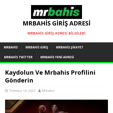
MRBAHIS GIRIŞ ADRESI
MRBAHIS GIRIŞ ADRESI BILGILERI
MRBAHIS
MRBAHIS GIRIŞ
MRBAHIS ŞIKAYET
MRBAHIS TWITTER
MRBAHIS YENI ADRESI
Kaydolun Ve Mrbahis Profilini
Gönderin
Temmuz 14, 2023
Mrbahis