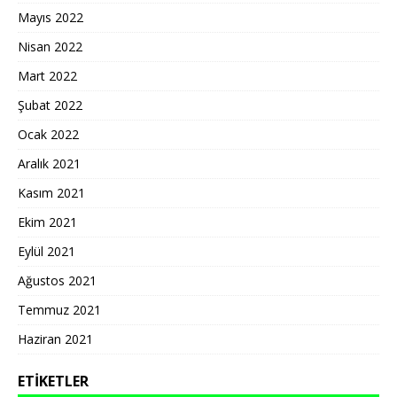
Mayıs 2022
Nisan 2022
Mart 2022
Şubat 2022
Ocak 2022
Aralık 2021
Kasım 2021
Ekim 2021
Eylül 2021
Ağustos 2021
Temmuz 2021
Haziran 2021
ETIKETLER