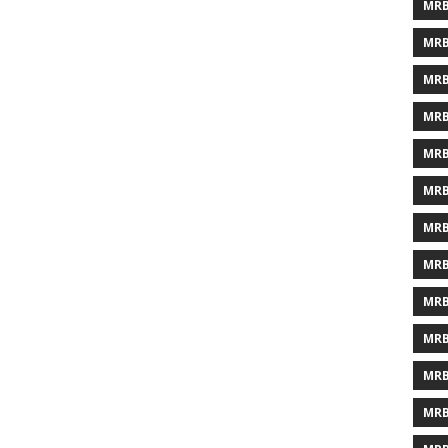
MRB
MRB
MRB
MRB
MRB
MRB
MRB
MRB
MRB
MRB
MRB
MRB