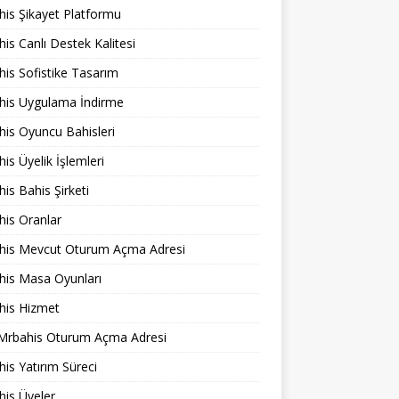
is Şikayet Platformu
is Canlı Destek Kalitesi
is Sofistike Tasarım
his Uygulama İndirme
is Oyuncu Bahisleri
is Üyelik İşlemleri
is Bahis Şirketi
is Oranlar
his Mevcut Oturum Açma Adresi
his Masa Oyunları
his Hizmet
 Mrbahis Oturum Açma Adresi
is Yatırım Süreci
is Üyeler