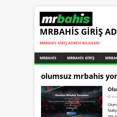
MRBAHIS GIRIŞ AD
MRBAHIS GIRIŞ ADRESI BILGILERI
MRBAHIS
MRBAHIS GIRIŞ
MRBAH
olumsuz mrbahis yo
Olu
May
Olums
faali
site 