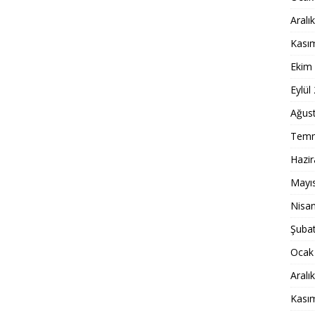
Aralı
Kası
Ekim
Eylül
Ağus
Temm
Hazi
Mayı
Nisa
Şuba
Ocak
Aralı
Kası