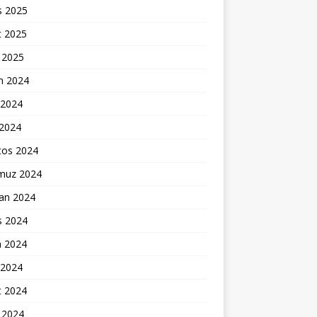
s 2025
t 2025
 2025
m 2024
 2024
 2024
tos 2024
uz 2024
ran 2024
s 2024
n 2024
 2024
t 2024
 2024