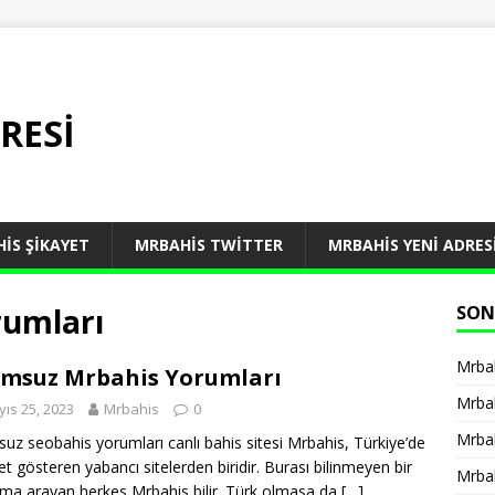
RESI
IS ŞIKAYET
MRBAHIS TWITTER
MRBAHIS YENI ADRES
rumları
SON
Mrbah
msuz Mrbahis Yorumları
Mrbah
ıs 25, 2023
Mrbahis
0
Mrba
uz seobahis yorumları canlı bahis sitesi Mrbahis, Türkiye’de
yet gösteren yabancı sitelerden biridir. Burası bilinmeyen bir
Mrbah
ama arayan herkes Mrbahis bilir. Türk olmasa da
[…]