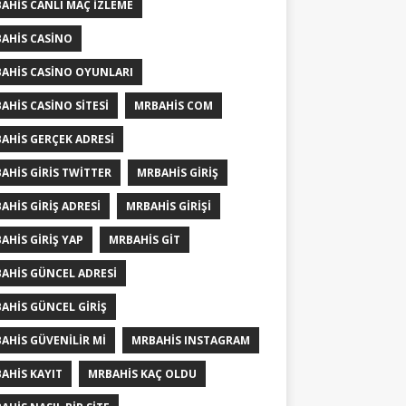
AHIS CANLI MAÇ IZLEME
AHIS CASINO
AHIS CASINO OYUNLARI
AHIS CASINO SITESI
MRBAHIS COM
AHIS GERÇEK ADRESI
AHIS GIRIS TWITTER
MRBAHIS GIRIŞ
AHIS GIRIŞ ADRESI
MRBAHIS GIRIŞI
AHIS GIRIŞ YAP
MRBAHIS GIT
AHIS GÜNCEL ADRESI
AHIS GÜNCEL GIRIŞ
AHIS GÜVENILIR MI
MRBAHIS INSTAGRAM
AHIS KAYIT
MRBAHIS KAÇ OLDU