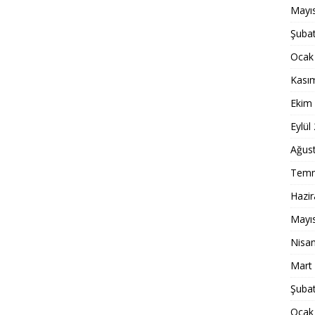
Mayı
Şuba
Ocak
Kası
Ekim
Eylül
Ağus
Temm
Hazi
Mayı
Nisa
Mart
Şuba
Ocak