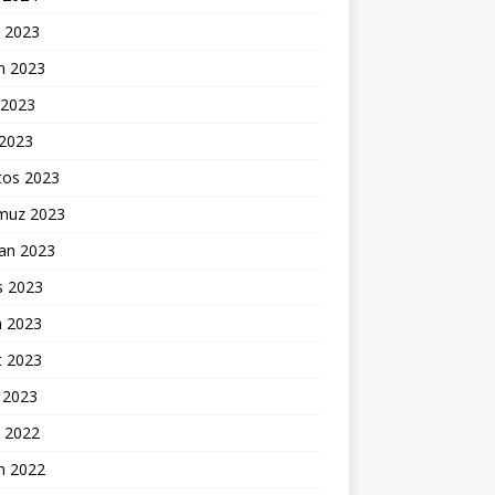
k 2023
m 2023
 2023
 2023
tos 2023
uz 2023
ran 2023
s 2023
n 2023
t 2023
 2023
k 2022
m 2022