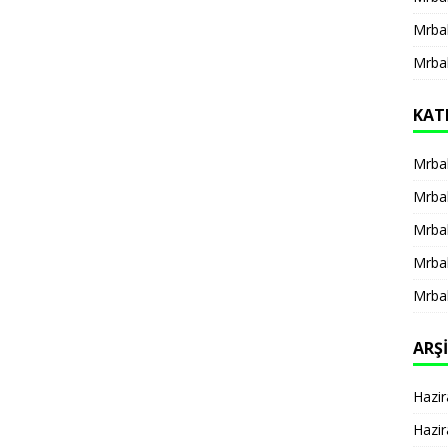
Mrbah
Mrbahi
KAT
Mrba
Mrbah
Mrbah
Mrbah
Mrbah
ARŞ
Hazi
Hazi