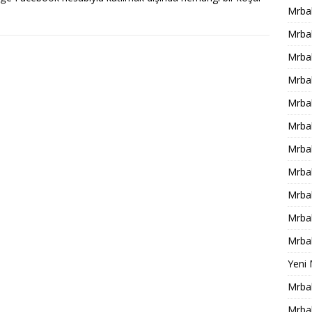
Mrbah
Mrbah
Mrbah
Mrba
Mrbah
Mrbah
Mrbah
Mrbah
Mrba
Mrba
Mrba
Yeni
Mrbah
Mrbah