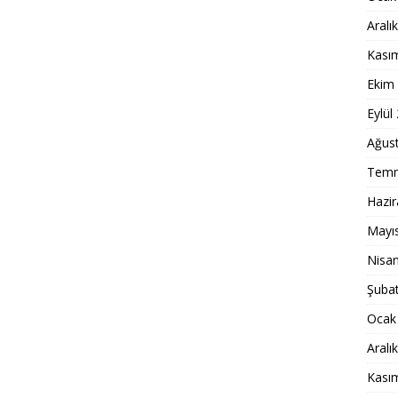
Aralı
Kası
Ekim
Eylül
Ağus
Temm
Hazi
Mayı
Nisa
Şuba
Ocak
Aralı
Kası