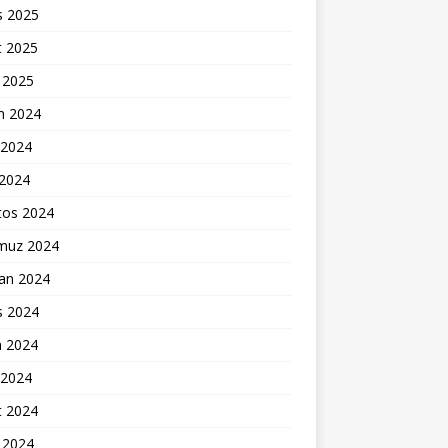
s 2025
t 2025
 2025
m 2024
 2024
 2024
tos 2024
uz 2024
ran 2024
s 2024
n 2024
 2024
t 2024
 2024