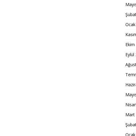
Mayı
Şuba
Ocak
Kası
Ekim
Eylül
Ağus
Temm
Hazi
Mayı
Nisa
Mart
Şuba
Ocak