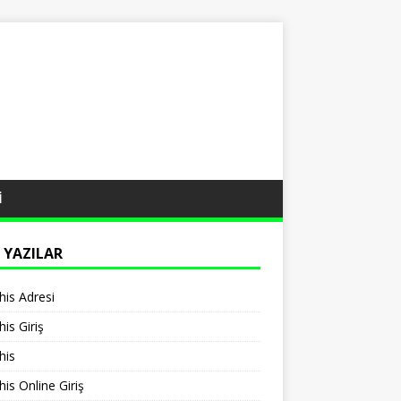
I
 YAZILAR
is Adresi
is Giriş
his
is Online Giriş