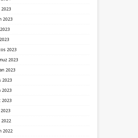
k 2023
m 2023
 2023
 2023
tos 2023
uz 2023
ran 2023
s 2023
n 2023
t 2023
 2023
k 2022
m 2022