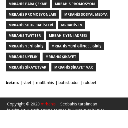
MRBAHIS PARA ÇEKME
MRBAHIS PROMOSYON
MRBAHIS PROMOSYONLARI
MRBAHIS SOSYAL MEDYA
MRBAHIS SPOR BAHISLERI
MRBAHIS TV
MRBAHIS TWITTER
MRBAHIS YENI ADRESI
MRBAHIS YENI GIRIŞ
MRBAHIS YENI GÜNCEL GIRIŞ
MRBAHIS ÜYELIK
MRBAHIS ŞIKAYET
MRBAHIS ŞIKAYETVAR
MRBAHIS ŞIKAYET VAR
betnis
|
vbet
|
maltbahis
|
bahisbudur
|
rulobet
Copyright © 2020
mrbahis
| Seobahis tarafından
kurulmuştur. Web sitesi üzerinde bulunan tüm bilgiler
bilgilendirme amaçlı yazılmıştır. Bu bilgiler üzerine bahis
sitelerine kayıt olduğunuz taktirde tüm sorumluluk sizlere