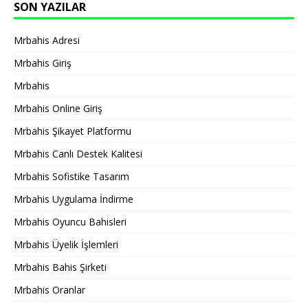
SON YAZILAR
Mrbahis Adresi
Mrbahis Giriş
Mrbahis
Mrbahis Online Giriş
Mrbahis Şikayet Platformu
Mrbahis Canlı Destek Kalitesi
Mrbahis Sofistike Tasarım
Mrbahis Uygulama İndirme
Mrbahis Oyuncu Bahisleri
Mrbahis Üyelik İşlemleri
Mrbahis Bahis Şirketi
Mrbahis Oranlar