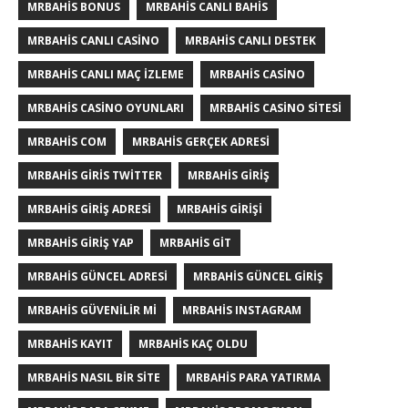
MRBAHIS BONUS
MRBAHIS CANLI BAHIS
MRBAHIS CANLI CASINO
MRBAHIS CANLI DESTEK
MRBAHIS CANLI MAÇ IZLEME
MRBAHIS CASINO
MRBAHIS CASINO OYUNLARI
MRBAHIS CASINO SITESI
MRBAHIS COM
MRBAHIS GERÇEK ADRESI
MRBAHIS GIRIS TWITTER
MRBAHIS GIRIŞ
MRBAHIS GIRIŞ ADRESI
MRBAHIS GIRIŞI
MRBAHIS GIRIŞ YAP
MRBAHIS GIT
MRBAHIS GÜNCEL ADRESI
MRBAHIS GÜNCEL GIRIŞ
MRBAHIS GÜVENILIR MI
MRBAHIS INSTAGRAM
MRBAHIS KAYIT
MRBAHIS KAÇ OLDU
MRBAHIS NASIL BIR SITE
MRBAHIS PARA YATIRMA