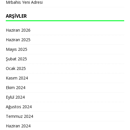
Mrbahis Yeni Adresi
ARŞIVLER
Haziran 2026
Haziran 2025
Mayıs 2025
Şubat 2025
Ocak 2025
Kasım 2024
Ekim 2024
Eylül 2024
Ağustos 2024
Temmuz 2024
Haziran 2024