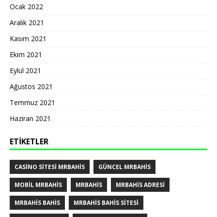
Ocak 2022
Aralık 2021
Kasım 2021
Ekim 2021
Eylül 2021
Ağustos 2021
Temmuz 2021
Haziran 2021
ETIKETLER
CASINO SITESI MRBAHIS
GÜNCEL MRBAHIS
MOBIL MRBAHIS
MRBAHIS
MRBAHIS ADRESI
MRBAHIS BAHIS
MRBAHIS BAHIS SITESI