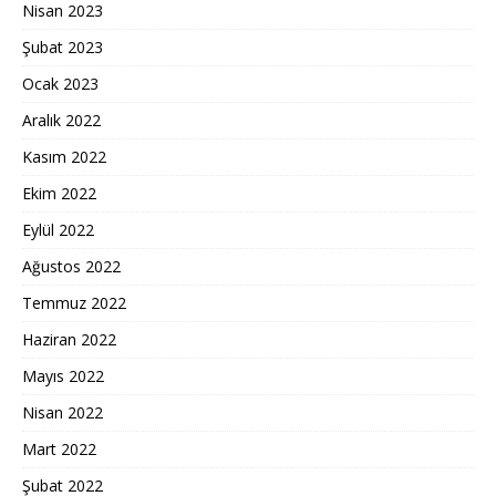
Nisan 2023
Şubat 2023
Ocak 2023
Aralık 2022
Kasım 2022
Ekim 2022
Eylül 2022
Ağustos 2022
Temmuz 2022
Haziran 2022
Mayıs 2022
Nisan 2022
Mart 2022
Şubat 2022