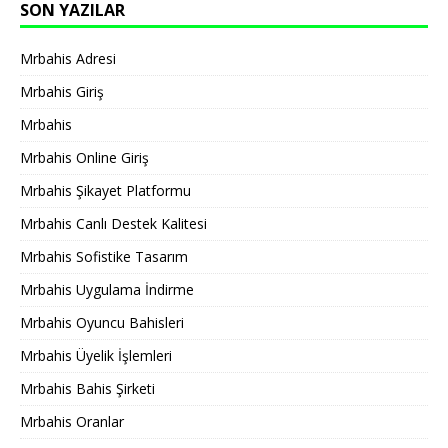
SON YAZILAR
Mrbahis Adresi
Mrbahis Giriş
Mrbahis
Mrbahis Online Giriş
Mrbahis Şikayet Platformu
Mrbahis Canlı Destek Kalitesi
Mrbahis Sofistike Tasarım
Mrbahis Uygulama İndirme
Mrbahis Oyuncu Bahisleri
Mrbahis Üyelik İşlemleri
Mrbahis Bahis Şirketi
Mrbahis Oranlar