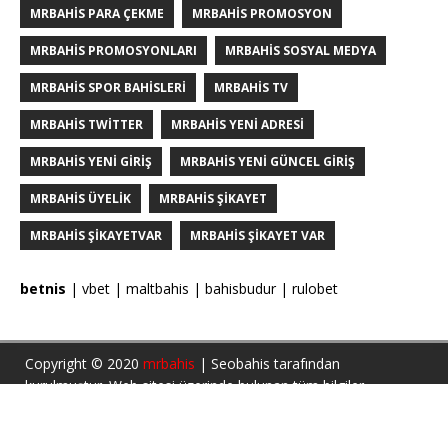
MRBAHIS PARA ÇEKME
MRBAHIS PROMOSYON
MRBAHIS PROMOSYONLARI
MRBAHIS SOSYAL MEDYA
MRBAHIS SPOR BAHISLERI
MRBAHIS TV
MRBAHIS TWITTER
MRBAHIS YENI ADRESI
MRBAHIS YENI GIRIŞ
MRBAHIS YENI GÜNCEL GIRIŞ
MRBAHIS ÜYELIK
MRBAHIS ŞIKAYET
MRBAHIS ŞIKAYETVAR
MRBAHIS ŞIKAYET VAR
betnis
|
vbet
|
maltbahis
|
bahisbudur
|
rulobet
Copyright © 2020
mrbahis
| Seobahis tarafından
kurulmuştur. Web sitesi üzerinde bulunan tüm bilgiler
bilgilendirme amaçlı yazılmıştır. Bu bilgiler üzerine bahis
sitelerine kayıt olduğunuz taktirde tüm sorumluluk sizlere