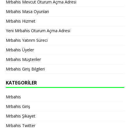
Mrbahis Mevcut Oturum Açma Adresi
Mrbahis Masa Oyunları
Mrbahis Hizmet
Yeni Mrbahis Oturum Açma Adresi
Mrbahis Yatırım Süreci
Mrbahis Üyeler
Mrbahis Müşteriler
Mrbahis Giriş Bilgileri
KATEGORILER
Mrbahis
Mrbahis Giriş
Mrbahis Şikayet
Mrbahis Twitter