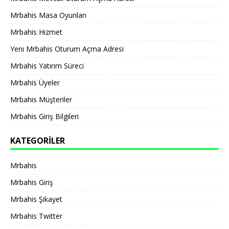
Mrbahis Masa Oyunları
Mrbahis Hizmet
Yeni Mrbahis Oturum Açma Adresi
Mrbahis Yatırım Süreci
Mrbahis Üyeler
Mrbahis Müşteriler
Mrbahis Giriş Bilgileri
KATEGORILER
Mrbahis
Mrbahis Giriş
Mrbahis Şikayet
Mrbahis Twitter