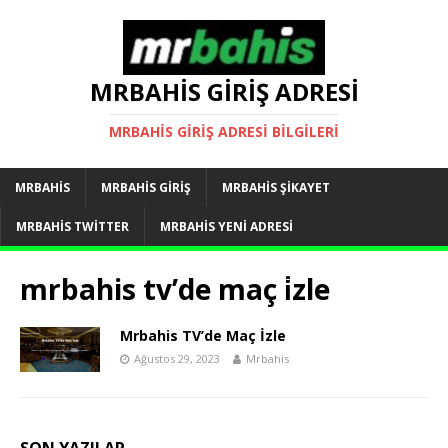
MRBAHIS GIRIŞ ADRESI
MRBAHIS GIRIŞ ADRESI BILGILERI
MRBAHIS
MRBAHIS GIRIŞ
MRBAHIS ŞIKAYET
MRBAHIS TWITTER
MRBAHIS YENI ADRESI
mrbahis tv’de maç i̇zle
Mrbahis TV’de Maç İzle
Ağustos 29, 2023
Mrbahis