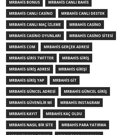
MRBAHIS BONUS
MRBAHIS CANLI BAHIS
MRBAHIS CANLI CASINO
MRBAHIS CANLI DESTEK
MRBAHIS CANLI MAÇ IZLEME
MRBAHIS CASINO
MRBAHIS CASINO OYUNLARI
MRBAHIS CASINO SITESI
MRBAHIS COM
MRBAHIS GERÇEK ADRESI
MRBAHIS GIRIS TWITTER
MRBAHIS GIRIŞ
MRBAHIS GIRIŞ ADRESI
MRBAHIS GIRIŞI
MRBAHIS GIRIŞ YAP
MRBAHIS GIT
MRBAHIS GÜNCEL ADRESI
MRBAHIS GÜNCEL GIRIŞ
MRBAHIS GÜVENILIR MI
MRBAHIS INSTAGRAM
MRBAHIS KAYIT
MRBAHIS KAÇ OLDU
MRBAHIS NASIL BIR SITE
MRBAHIS PARA YATIRMA