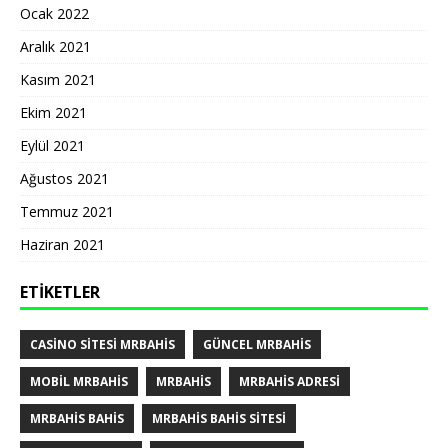
Ocak 2022
Aralık 2021
Kasım 2021
Ekim 2021
Eylül 2021
Ağustos 2021
Temmuz 2021
Haziran 2021
ETIKETLER
CASINO SITESI MRBAHIS
GÜNCEL MRBAHIS
MOBIL MRBAHIS
MRBAHIS
MRBAHIS ADRESI
MRBAHIS BAHIS
MRBAHIS BAHIS SITESI