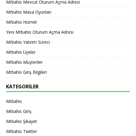
Mrbahis Mevcut Oturum Açma Adresi
Mrbahis Masa Oyunları
Mrbahis Hizmet
Yeni Mrbahis Oturum Açma Adresi
Mrbahis Yatırım Süreci
Mrbahis Üyeler
Mrbahis Müşteriler
Mrbahis Giriş Bilgileri
KATEGORILER
Mrbahis
Mrbahis Giriş
Mrbahis Şikayet
Mrbahis Twitter