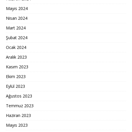
Mayıs 2024
Nisan 2024
Mart 2024
Şubat 2024
Ocak 2024
Aralık 2023
Kasım 2023
Ekim 2023
Eylül 2023
Ağustos 2023
Temmuz 2023
Haziran 2023
Mayıs 2023